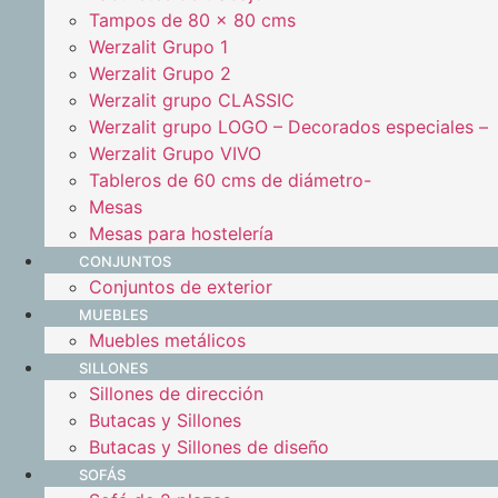
Tampos de 80 x 80 cms
Werzalit Grupo 1
Werzalit Grupo 2
Werzalit grupo CLASSIC
Werzalit grupo LOGO – Decorados especiales –
Werzalit Grupo VIVO
Tableros de 60 cms de diámetro-
Mesas
Mesas para hostelería
CONJUNTOS
Conjuntos de exterior
MUEBLES
Muebles metálicos
SILLONES
Sillones de dirección
Butacas y Sillones
Butacas y Sillones de diseño
SOFÁS