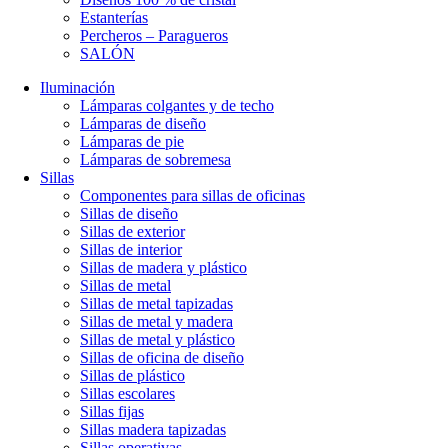
Estanterías
Percheros – Paragueros
SALÓN
Iluminación
Lámparas colgantes y de techo
Lámparas de diseño
Lámparas de pie
Lámparas de sobremesa
Sillas
Componentes para sillas de oficinas
Sillas de diseño
Sillas de exterior
Sillas de interior
Sillas de madera y plástico
Sillas de metal
Sillas de metal tapizadas
Sillas de metal y madera
Sillas de metal y plástico
Sillas de oficina de diseño
Sillas de plástico
Sillas escolares
Sillas fijas
Sillas madera tapizadas
Sillas operativas