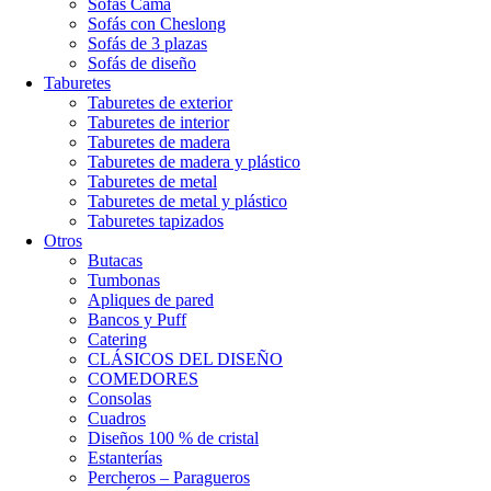
Sofás Cama
Sofás con Cheslong
Sofás de 3 plazas
Sofás de diseño
Taburetes
Taburetes de exterior
Taburetes de interior
Taburetes de madera
Taburetes de madera y plástico
Taburetes de metal
Taburetes de metal y plástico
Taburetes tapizados
Otros
Butacas
Tumbonas
Apliques de pared
Bancos y Puff
Catering
CLÁSICOS DEL DISEÑO
COMEDORES
Consolas
Cuadros
Diseños 100 % de cristal
Estanterías
Percheros – Paragueros