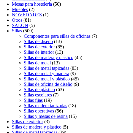
Mesas para hostelería
(50)
Muebles
(2)
NOVEDADES
(1)
Otros
(81)
SALÓN
(5)
Sillas
(500)
Componentes para sillas de oficinas
(7)
Sillas de diseño
(13)
Sillas de exterior
(85)
Sillas de interior
(13)
Sillas de madera y plástico
(45)
Sillas de metal
(13)
Sillas de metal tapizadas
(83)
Sillas de metal y madera
(9)
Sillas de metal y plástico
(45)
Sillas de oficina de diseño
(9)
Sillas de plástico
(63)
Sillas escolares
(7)
Sillas fijas
(19)
Sillas madera tapizadas
(18)
Sillas operativas
(56)
Sillas y mesas de resina
(15)
Sillas de exterior
(3)
Sillas de madera y plástico
(5)
Sillas de metal tapizadas
(29)