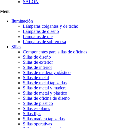
SALÓN
Menu
Iluminación
Lámparas colgantes y de techo
Lámparas de diseño
Lámparas de pie
Lámparas de sobremesa
Sillas
Componentes para sillas de oficinas
Sillas de diseño
Sillas de exterior
Sillas de interior
Sillas de madera y plástico
Sillas de metal
Sillas de metal tapizadas
Sillas de metal y madera
Sillas de metal y plástico
Sillas de oficina de diseño
Sillas de plástico
Sillas escolares
Sillas fijas
Sillas madera tapizadas
Sillas operativas