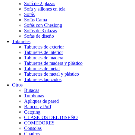
Sofá de 2 plazas
Sofa y sillones en tela
Sofás
Sofás Cama
Sofás con Cheslong
Sofás de 3 plazas
Sofás de diseño
Taburetes
Taburetes de exterior
Taburetes de interior
Taburetes de madera
Taburetes de madera y plástico
Taburetes de metal
Taburetes de metal y plástico
Taburetes tapizados
Otros
Butacas
Tumbonas
Apliques de pared
Bancos y Puff
Catering
CLÁSICOS DEL DISEÑO
COMEDORES
Consolas
Cuadros