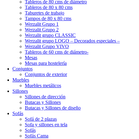
Tableros de 80 cms de diámetro
Tableros de 80 x 80 cms
Taburetes de trabajo
Tampos de 80 x 80 cms
Werzalit Grupo 1
Werzalit Grupo 2
Werzalit grupo CLASSIC
Werzalit grupo LOGO – Decorados especiales –
Werzalit Grupo VIVO
Tableros de 60 cms de diámetro-
Mesas
Mesas para hostelería
Conjuntos
Conjuntos de exterior
Muebles
Muebles metálicos
Sillones
Sillones de dirección
Butacas y Sillones
Butacas y Sillones de diseño
Sofás
Sofá de 2 plazas
Sofa y sillones en tela
Sofás
Sofás Cama