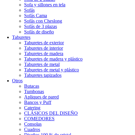
Sofa y sillones en tela
Sofás
Sofás Cama
Sofás con Cheslong
Sofás de 3 plazas
Sofás de diseño
Taburetes
Taburetes de exterior
Taburetes de interior
Taburetes de madera
Taburetes de madera y plástico
Taburetes de metal
Taburetes de metal y plástico
Taburetes tapizados
Otros
Butacas
Tumbonas
Apliques de pared
Bancos y Puff
Catering
CLÁSICOS DEL DISEÑO
COMEDORES
Consolas
Cuadros
Diseños 100 % de cristal