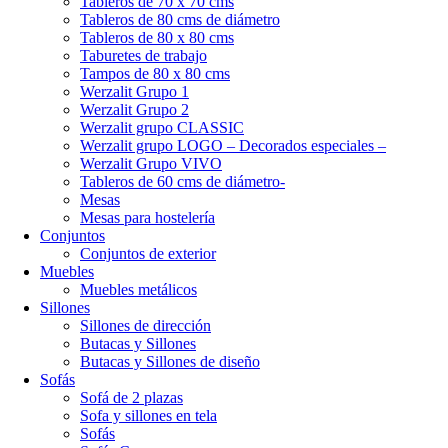
Tableros de 70 x 70 cms
Tableros de 80 cms de diámetro
Tableros de 80 x 80 cms
Taburetes de trabajo
Tampos de 80 x 80 cms
Werzalit Grupo 1
Werzalit Grupo 2
Werzalit grupo CLASSIC
Werzalit grupo LOGO – Decorados especiales –
Werzalit Grupo VIVO
Tableros de 60 cms de diámetro-
Mesas
Mesas para hostelería
Conjuntos
Conjuntos de exterior
Muebles
Muebles metálicos
Sillones
Sillones de dirección
Butacas y Sillones
Butacas y Sillones de diseño
Sofás
Sofá de 2 plazas
Sofa y sillones en tela
Sofás