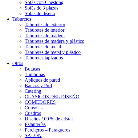
Sofás con Cheslong
Sofás de 3 plazas
Sofás de diseño
Taburetes
Taburetes de exterior
Taburetes de interior
Taburetes de madera
Taburetes de madera y plástico
Taburetes de metal
Taburetes de metal y plástico
Taburetes tapizados
Otros
Butacas
Tumbonas
Apliques de pared
Bancos y Puff
Catering
CLÁSICOS DEL DISEÑO
COMEDORES
Consolas
Cuadros
Diseños 100 % de cristal
Estanterías
Percheros – Paragueros
SALÓN