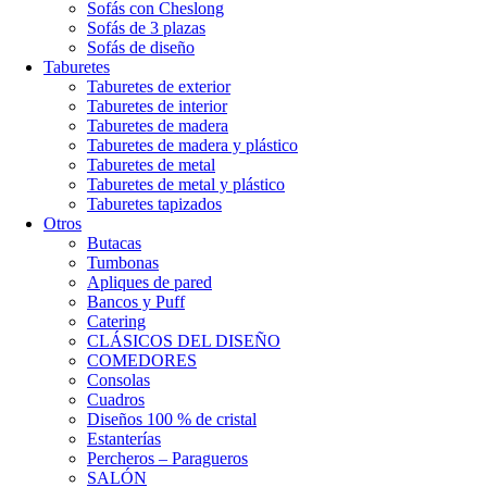
Sofás con Cheslong
Sofás de 3 plazas
Sofás de diseño
Taburetes
Taburetes de exterior
Taburetes de interior
Taburetes de madera
Taburetes de madera y plástico
Taburetes de metal
Taburetes de metal y plástico
Taburetes tapizados
Otros
Butacas
Tumbonas
Apliques de pared
Bancos y Puff
Catering
CLÁSICOS DEL DISEÑO
COMEDORES
Consolas
Cuadros
Diseños 100 % de cristal
Estanterías
Percheros – Paragueros
SALÓN