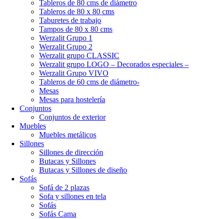
Tableros de 80 cms de diámetro
Tableros de 80 x 80 cms
Taburetes de trabajo
Tampos de 80 x 80 cms
Werzalit Grupo 1
Werzalit Grupo 2
Werzalit grupo CLASSIC
Werzalit grupo LOGO – Decorados especiales –
Werzalit Grupo VIVO
Tableros de 60 cms de diámetro-
Mesas
Mesas para hostelería
Conjuntos
Conjuntos de exterior
Muebles
Muebles metálicos
Sillones
Sillones de dirección
Butacas y Sillones
Butacas y Sillones de diseño
Sofás
Sofá de 2 plazas
Sofa y sillones en tela
Sofás
Sofás Cama