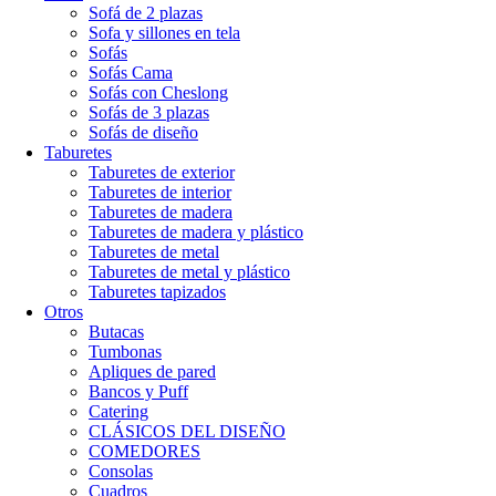
Sofá de 2 plazas
Sofa y sillones en tela
Sofás
Sofás Cama
Sofás con Cheslong
Sofás de 3 plazas
Sofás de diseño
Taburetes
Taburetes de exterior
Taburetes de interior
Taburetes de madera
Taburetes de madera y plástico
Taburetes de metal
Taburetes de metal y plástico
Taburetes tapizados
Otros
Butacas
Tumbonas
Apliques de pared
Bancos y Puff
Catering
CLÁSICOS DEL DISEÑO
COMEDORES
Consolas
Cuadros