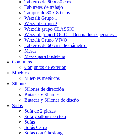
Tableros de 80 x 80 cms
Taburetes de trabajo
Tampos de 80 x 80 cms
Werzalit Grupo 1
Werzalit Grupo 2
Werzalit grupo CLASSIC
Werzalit grupo LOGO – Decorados especiales –
Werzalit Grupo VIVO
Tableros de 60 cms de diámetro-
Mesas
Mesas para hostelería
Conjuntos
Conjuntos de exterior
Muebles
Muebles metálicos
Sillones
Sillones de dirección
Butacas y Sillones
Butacas y Sillones de diseño
Sofás
Sofá de 2 plazas
Sofa y sillones en tela
Sofás
Sofás Cama
Sofás con Cheslong