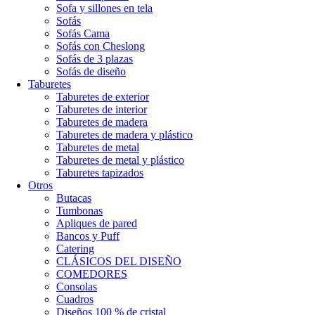
Sofa y sillones en tela
Sofás
Sofás Cama
Sofás con Cheslong
Sofás de 3 plazas
Sofás de diseño
Taburetes
Taburetes de exterior
Taburetes de interior
Taburetes de madera
Taburetes de madera y plástico
Taburetes de metal
Taburetes de metal y plástico
Taburetes tapizados
Otros
Butacas
Tumbonas
Apliques de pared
Bancos y Puff
Catering
CLÁSICOS DEL DISEÑO
COMEDORES
Consolas
Cuadros
Diseños 100 % de cristal