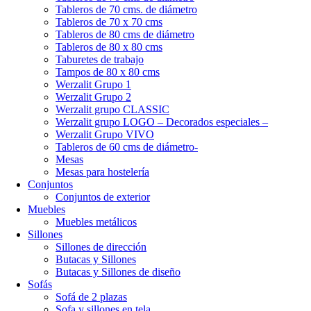
Tableros de 70 cms. de diámetro
Tableros de 70 x 70 cms
Tableros de 80 cms de diámetro
Tableros de 80 x 80 cms
Taburetes de trabajo
Tampos de 80 x 80 cms
Werzalit Grupo 1
Werzalit Grupo 2
Werzalit grupo CLASSIC
Werzalit grupo LOGO – Decorados especiales –
Werzalit Grupo VIVO
Tableros de 60 cms de diámetro-
Mesas
Mesas para hostelería
Conjuntos
Conjuntos de exterior
Muebles
Muebles metálicos
Sillones
Sillones de dirección
Butacas y Sillones
Butacas y Sillones de diseño
Sofás
Sofá de 2 plazas
Sofa y sillones en tela