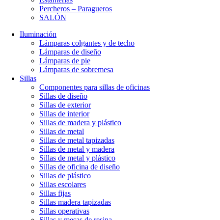
Percheros – Paragueros
SALÓN
Iluminación
Lámparas colgantes y de techo
Lámparas de diseño
Lámparas de pie
Lámparas de sobremesa
Sillas
Componentes para sillas de oficinas
Sillas de diseño
Sillas de exterior
Sillas de interior
Sillas de madera y plástico
Sillas de metal
Sillas de metal tapizadas
Sillas de metal y madera
Sillas de metal y plástico
Sillas de oficina de diseño
Sillas de plástico
Sillas escolares
Sillas fijas
Sillas madera tapizadas
Sillas operativas
Sillas y mesas de resina