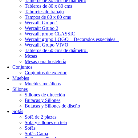
Tableros de 80 cms de diámetro
Tableros de 80 x 80 cms
Taburetes de trabajo
Tampos de 80 x 80 cms
Werzalit Grupo 1
Werzalit Grupo 2
Werzalit grupo CLASSIC
Werzalit grupo LOGO – Decorados especiales –
Werzalit Grupo VIVO
Tableros de 60 cms de diámetro-
Mesas
Mesas para hostelería
Conjuntos
Conjuntos de exterior
Muebles
Muebles metálicos
Sillones
Sillones de dirección
Butacas y Sillones
Butacas y Sillones de diseño
Sofás
Sofá de 2 plazas
Sofa y sillones en tela
Sofás
Sofás Cama