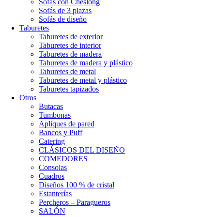
Sofás con Cheslong
Sofás de 3 plazas
Sofás de diseño
Taburetes
Taburetes de exterior
Taburetes de interior
Taburetes de madera
Taburetes de madera y plástico
Taburetes de metal
Taburetes de metal y plástico
Taburetes tapizados
Otros
Butacas
Tumbonas
Apliques de pared
Bancos y Puff
Catering
CLÁSICOS DEL DISEÑO
COMEDORES
Consolas
Cuadros
Diseños 100 % de cristal
Estanterías
Percheros – Paragueros
SALÓN