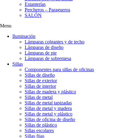
Estanterías
Percheros – Paragueros
SALÓN
Menu
Iluminación
Lámparas colgantes y de techo
Lámparas de diseño
Lámparas de pie
Lámparas de sobremesa
Sillas
Componentes para sillas de oficinas
Sillas de diseño
Sillas de exterior
Sillas de interior
Sillas de madera y plástico
Sillas de metal
Sillas de metal tapizadas
Sillas de metal y madera
Sillas de metal y plástico
Sillas de oficina de diseño
Sillas de plástico
Sillas escolares
Sillas fijas