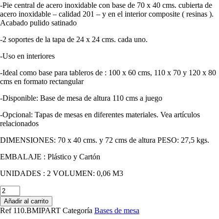
-Pie central de acero inoxidable con base de 70 x 40 cms. cubierta de
acero inoxidable – calidad 201 – y en el interior composite ( resinas ).
Acabado pulido satinado
-2 soportes de la tapa de 24 x 24 cms. cada uno.
-Uso en interiores
-Ideal como base para tableros de : 100 x 60 cms, 110 x 70 y 120 x 80
cms en formato rectangular
-Disponible: Base de mesa de altura 110 cms a juego
-Opcional: Tapas de mesas en diferentes materiales. Vea artículos
relacionados
DIMENSIONES: 70 x 40 cms. y 72 cms de altura PESO: 27,5 kgs.
EMBALAJE : Plástico y Cartón
UNIDADES : 2 VOLUMEN: 0,06 M3
Cantidad
de
Añadir al carrito
Base
Ref
110.BMIPART
Categoría
Bases de mesa
de