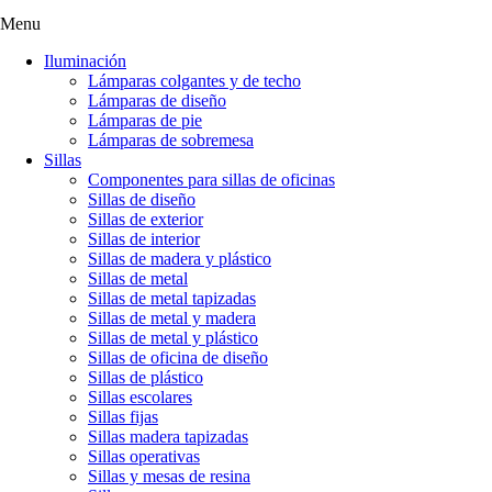
Menu
Iluminación
Lámparas colgantes y de techo
Lámparas de diseño
Lámparas de pie
Lámparas de sobremesa
Sillas
Componentes para sillas de oficinas
Sillas de diseño
Sillas de exterior
Sillas de interior
Sillas de madera y plástico
Sillas de metal
Sillas de metal tapizadas
Sillas de metal y madera
Sillas de metal y plástico
Sillas de oficina de diseño
Sillas de plástico
Sillas escolares
Sillas fijas
Sillas madera tapizadas
Sillas operativas
Sillas y mesas de resina