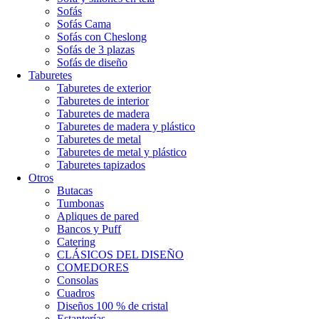
Sofás
Sofás Cama
Sofás con Cheslong
Sofás de 3 plazas
Sofás de diseño
Taburetes
Taburetes de exterior
Taburetes de interior
Taburetes de madera
Taburetes de madera y plástico
Taburetes de metal
Taburetes de metal y plástico
Taburetes tapizados
Otros
Butacas
Tumbonas
Apliques de pared
Bancos y Puff
Catering
CLÁSICOS DEL DISEÑO
COMEDORES
Consolas
Cuadros
Diseños 100 % de cristal
Estanterías