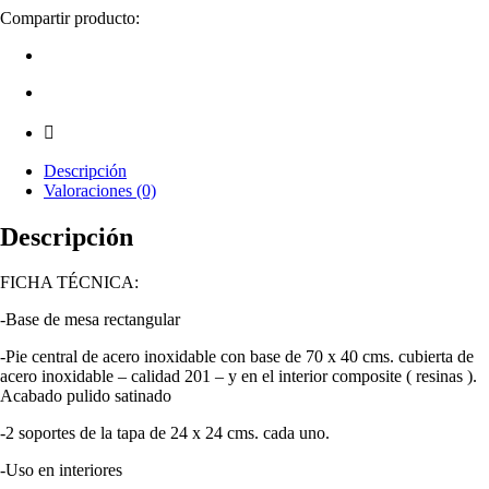
mesa
Compartir producto:
IPANEMA,
acero
inoxidable,
base
de
70
x
40
Descripción
cms,
Valoraciones (0)
altura
72
Descripción
cms
FICHA TÉCNICA:
-Base de mesa rectangular
-Pie central de acero inoxidable con base de 70 x 40 cms. cubierta de
acero inoxidable – calidad 201 – y en el interior composite ( resinas ).
Acabado pulido satinado
-2 soportes de la tapa de 24 x 24 cms. cada uno.
-Uso en interiores