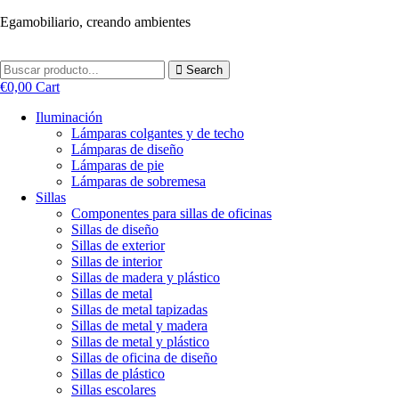
Ir
Egamobiliario, creando ambientes
al
contenido
Search
€
0,00
Cart
Iluminación
Lámparas colgantes y de techo
Lámparas de diseño
Lámparas de pie
Lámparas de sobremesa
Sillas
Componentes para sillas de oficinas
Sillas de diseño
Sillas de exterior
Sillas de interior
Sillas de madera y plástico
Sillas de metal
Sillas de metal tapizadas
Sillas de metal y madera
Sillas de metal y plástico
Sillas de oficina de diseño
Sillas de plástico
Sillas escolares