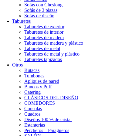
Sofás con Cheslong
Sofás de 3 plazas
Sofás de diseño
Taburetes
Taburetes de exterior
Taburetes de interior
Taburetes de madera
Taburetes de madera y plástico
Taburetes de metal
Taburetes de metal y plástico
Taburetes tapizados
Otros
Butacas
Tumbonas
Apliques de pared
Bancos y Puff
Catering
CLÁSICOS DEL DISEÑO
COMEDORES
Consolas
Cuadros
Diseños 100 % de cristal
Estanterías
Percheros – Paragueros
SALÓN