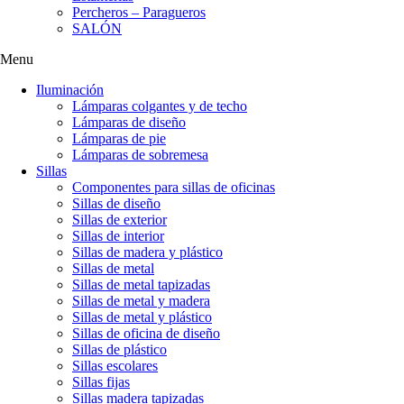
Percheros – Paragueros
SALÓN
Menu
Iluminación
Lámparas colgantes y de techo
Lámparas de diseño
Lámparas de pie
Lámparas de sobremesa
Sillas
Componentes para sillas de oficinas
Sillas de diseño
Sillas de exterior
Sillas de interior
Sillas de madera y plástico
Sillas de metal
Sillas de metal tapizadas
Sillas de metal y madera
Sillas de metal y plástico
Sillas de oficina de diseño
Sillas de plástico
Sillas escolares
Sillas fijas
Sillas madera tapizadas