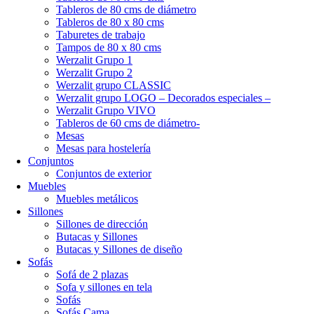
Tableros de 80 cms de diámetro
Tableros de 80 x 80 cms
Taburetes de trabajo
Tampos de 80 x 80 cms
Werzalit Grupo 1
Werzalit Grupo 2
Werzalit grupo CLASSIC
Werzalit grupo LOGO – Decorados especiales –
Werzalit Grupo VIVO
Tableros de 60 cms de diámetro-
Mesas
Mesas para hostelería
Conjuntos
Conjuntos de exterior
Muebles
Muebles metálicos
Sillones
Sillones de dirección
Butacas y Sillones
Butacas y Sillones de diseño
Sofás
Sofá de 2 plazas
Sofa y sillones en tela
Sofás
Sofás Cama