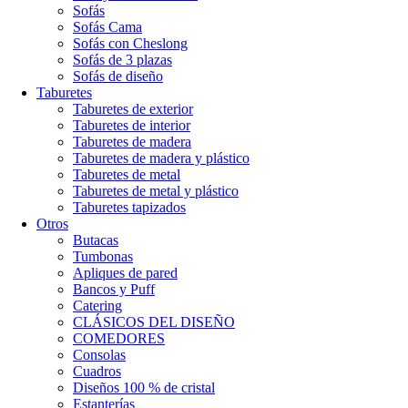
Sofás
Sofás Cama
Sofás con Cheslong
Sofás de 3 plazas
Sofás de diseño
Taburetes
Taburetes de exterior
Taburetes de interior
Taburetes de madera
Taburetes de madera y plástico
Taburetes de metal
Taburetes de metal y plástico
Taburetes tapizados
Otros
Butacas
Tumbonas
Apliques de pared
Bancos y Puff
Catering
CLÁSICOS DEL DISEÑO
COMEDORES
Consolas
Cuadros
Diseños 100 % de cristal
Estanterías