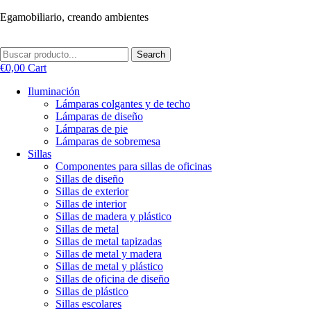
Ir
Egamobiliario, creando ambientes
al
contenido
Search
€
0,00
Cart
Iluminación
Lámparas colgantes y de techo
Lámparas de diseño
Lámparas de pie
Lámparas de sobremesa
Sillas
Componentes para sillas de oficinas
Sillas de diseño
Sillas de exterior
Sillas de interior
Sillas de madera y plástico
Sillas de metal
Sillas de metal tapizadas
Sillas de metal y madera
Sillas de metal y plástico
Sillas de oficina de diseño
Sillas de plástico
Sillas escolares