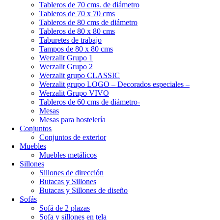
Tableros de 70 cms. de diámetro
Tableros de 70 x 70 cms
Tableros de 80 cms de diámetro
Tableros de 80 x 80 cms
Taburetes de trabajo
Tampos de 80 x 80 cms
Werzalit Grupo 1
Werzalit Grupo 2
Werzalit grupo CLASSIC
Werzalit grupo LOGO – Decorados especiales –
Werzalit Grupo VIVO
Tableros de 60 cms de diámetro-
Mesas
Mesas para hostelería
Conjuntos
Conjuntos de exterior
Muebles
Muebles metálicos
Sillones
Sillones de dirección
Butacas y Sillones
Butacas y Sillones de diseño
Sofás
Sofá de 2 plazas
Sofa y sillones en tela