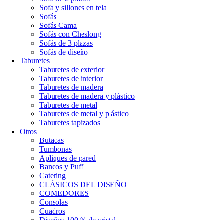
Sofa y sillones en tela
Sofás
Sofás Cama
Sofás con Cheslong
Sofás de 3 plazas
Sofás de diseño
Taburetes
Taburetes de exterior
Taburetes de interior
Taburetes de madera
Taburetes de madera y plástico
Taburetes de metal
Taburetes de metal y plástico
Taburetes tapizados
Otros
Butacas
Tumbonas
Apliques de pared
Bancos y Puff
Catering
CLÁSICOS DEL DISEÑO
COMEDORES
Consolas
Cuadros
Diseños 100 % de cristal