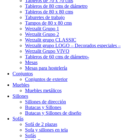
Tableros de 70 x 70 cms
Tableros de 80 cms de diámetro
Tableros de 80 x 80 cms
Taburetes de trabajo
Tampos de 80 x 80 cms
Werzalit Grupo 1
Werzalit Grupo 2
Werzalit grupo CLASSIC
Werzalit grupo LOGO – Decorados especiales –
Werzalit Grupo VIVO
Tableros de 60 cms de diámetro-
Mesas
Mesas para hostelería
Conjuntos
Conjuntos de exterior
Muebles
Muebles metálicos
Sillones
Sillones de dirección
Butacas y Sillones
Butacas y Sillones de diseño
Sofás
Sofá de 2 plazas
Sofa y sillones en tela
Sofás