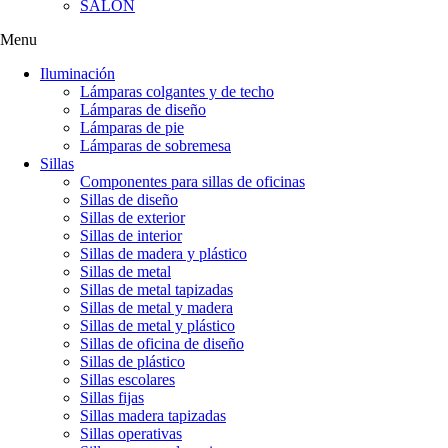
SALÓN
Menu
Iluminación
Lámparas colgantes y de techo
Lámparas de diseño
Lámparas de pie
Lámparas de sobremesa
Sillas
Componentes para sillas de oficinas
Sillas de diseño
Sillas de exterior
Sillas de interior
Sillas de madera y plástico
Sillas de metal
Sillas de metal tapizadas
Sillas de metal y madera
Sillas de metal y plástico
Sillas de oficina de diseño
Sillas de plástico
Sillas escolares
Sillas fijas
Sillas madera tapizadas
Sillas operativas