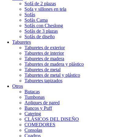
Sofá de 2 plazas
Sofa y sillones en tela
Sofás
Sofás Cama
Sofás con Cheslong
Sofás de 3 plazas
Sofás de diseño
Taburetes
Taburetes de exterior
Taburetes de interior
Taburetes de madera
Taburetes de madera y plástico
Taburetes de metal
Taburetes de metal y plástico
Taburetes tapizados
Otros
Butacas
Tumbonas
Apliques de pared
Bancos y Puff
Catering
CLÁSICOS DEL DISEÑO
COMEDORES
Consolas
Cuadros