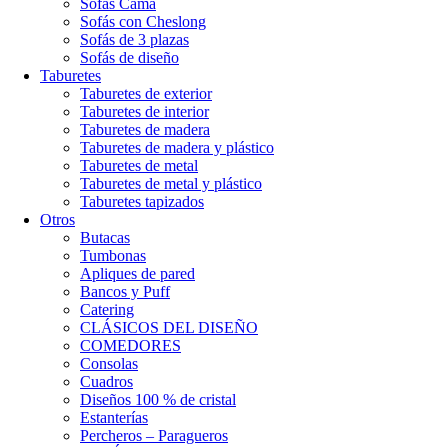
Sofás Cama
Sofás con Cheslong
Sofás de 3 plazas
Sofás de diseño
Taburetes
Taburetes de exterior
Taburetes de interior
Taburetes de madera
Taburetes de madera y plástico
Taburetes de metal
Taburetes de metal y plástico
Taburetes tapizados
Otros
Butacas
Tumbonas
Apliques de pared
Bancos y Puff
Catering
CLÁSICOS DEL DISEÑO
COMEDORES
Consolas
Cuadros
Diseños 100 % de cristal
Estanterías
Percheros – Paragueros