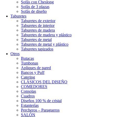
Sofás con Cheslong
Sofás de 3 plazas
Sofás de diseño
Taburetes
Taburetes de exterior
Taburetes de interior
Taburetes de madera
Taburetes de madera y plástico
Taburetes de metal
Taburetes de metal y plástico
Taburetes tapizados
Otros
Butacas
Tumbonas
Apliques de pared
Bancos y Puff
Catering
CLÁSICOS DEL DISEÑO
COMEDORES
Consolas
Cuadros
Diseños 100 % de cristal
Estanterías
Percheros – Paragueros
SALÓN