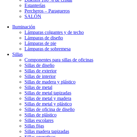
Estanterías
Percheros – Paragueros
SALÓN
Iluminación
Lámparas colgantes y de techo
Lámparas de diseño
Lámparas de pie
Lámparas de sobremesa
Sillas
Componentes para sillas de oficinas
Sillas de diseño
Sillas de exterior
Sillas de interior
Sillas de madera y plástico
Sillas de metal
Sillas de metal tapizadas
Sillas de metal y madera
Sillas de metal y plástico
Sillas de oficina de diseño
Sillas de plástico
Sillas escolares
Sillas fijas
Sillas madera tapizadas
Sillas operativas