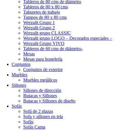
Tableros de 80 cms de diámetro
Tableros de 80 x 80 cms
Taburetes de trabajo
Tampos de 80 x 80 cms
Werzalit Grupo 1
Werzalit Grupo 2
Werzalit grupo CLASSIC
Werzalit grupo LOGO – Decorados especiales –
Werzalit Grupo VIVO
Tableros de 60 cms de diámetro-
Mesas
Mesas para hostelería
Conjuntos
Conjuntos de exterior
Muebles
Muebles metálicos
Sillones
Sillones de dirección
Butacas y Sillones
Butacas y Sillones de diseño
Sofás
Sofá de 2 plazas
Sofa y sillones en tela
Sofás
Sofás Cama