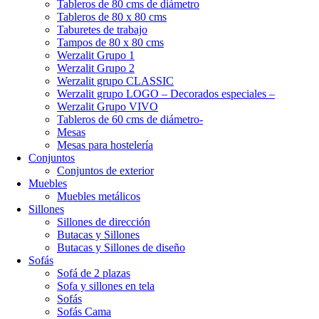
Tableros de 80 cms de diámetro
Tableros de 80 x 80 cms
Taburetes de trabajo
Tampos de 80 x 80 cms
Werzalit Grupo 1
Werzalit Grupo 2
Werzalit grupo CLASSIC
Werzalit grupo LOGO – Decorados especiales –
Werzalit Grupo VIVO
Tableros de 60 cms de diámetro-
Mesas
Mesas para hostelería
Conjuntos
Conjuntos de exterior
Muebles
Muebles metálicos
Sillones
Sillones de dirección
Butacas y Sillones
Butacas y Sillones de diseño
Sofás
Sofá de 2 plazas
Sofa y sillones en tela
Sofás
Sofás Cama