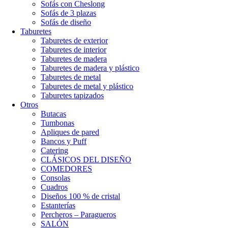
Sofás con Cheslong
Sofás de 3 plazas
Sofás de diseño
Taburetes
Taburetes de exterior
Taburetes de interior
Taburetes de madera
Taburetes de madera y plástico
Taburetes de metal
Taburetes de metal y plástico
Taburetes tapizados
Otros
Butacas
Tumbonas
Apliques de pared
Bancos y Puff
Catering
CLÁSICOS DEL DISEÑO
COMEDORES
Consolas
Cuadros
Diseños 100 % de cristal
Estanterías
Percheros – Paragueros
SALÓN