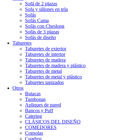
Sofá de 2 plazas
Sofa y sillones en tela
Sofás
Sofás Cama
Sofás con Cheslong
Sofás de 3 plazas
Sofás de diseño
Taburetes
Taburetes de exterior
Taburetes de interior
Taburetes de madera
Taburetes de madera y plástico
Taburetes de metal
Taburetes de metal y plástico
Taburetes tapizados
Otros
Butacas
Tumbonas
Apliques de pared
Bancos y Puff
Catering
CLÁSICOS DEL DISEÑO
COMEDORES
Consolas
Cuadros