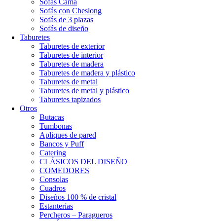
Sofás Cama
Sofás con Cheslong
Sofás de 3 plazas
Sofás de diseño
Taburetes
Taburetes de exterior
Taburetes de interior
Taburetes de madera
Taburetes de madera y plástico
Taburetes de metal
Taburetes de metal y plástico
Taburetes tapizados
Otros
Butacas
Tumbonas
Apliques de pared
Bancos y Puff
Catering
CLÁSICOS DEL DISEÑO
COMEDORES
Consolas
Cuadros
Diseños 100 % de cristal
Estanterías
Percheros – Paragueros