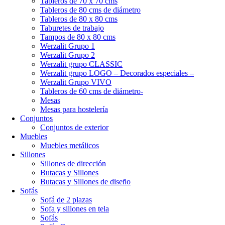
Tableros de 70 x 70 cms
Tableros de 80 cms de diámetro
Tableros de 80 x 80 cms
Taburetes de trabajo
Tampos de 80 x 80 cms
Werzalit Grupo 1
Werzalit Grupo 2
Werzalit grupo CLASSIC
Werzalit grupo LOGO – Decorados especiales –
Werzalit Grupo VIVO
Tableros de 60 cms de diámetro-
Mesas
Mesas para hostelería
Conjuntos
Conjuntos de exterior
Muebles
Muebles metálicos
Sillones
Sillones de dirección
Butacas y Sillones
Butacas y Sillones de diseño
Sofás
Sofá de 2 plazas
Sofa y sillones en tela
Sofás