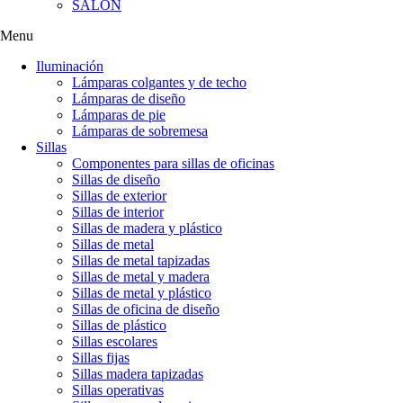
SALÓN
Menu
Iluminación
Lámparas colgantes y de techo
Lámparas de diseño
Lámparas de pie
Lámparas de sobremesa
Sillas
Componentes para sillas de oficinas
Sillas de diseño
Sillas de exterior
Sillas de interior
Sillas de madera y plástico
Sillas de metal
Sillas de metal tapizadas
Sillas de metal y madera
Sillas de metal y plástico
Sillas de oficina de diseño
Sillas de plástico
Sillas escolares
Sillas fijas
Sillas madera tapizadas
Sillas operativas