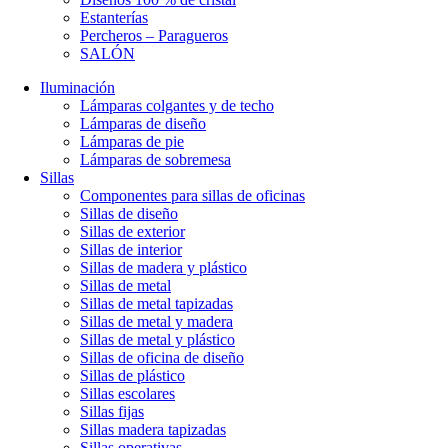
Estanterías
Percheros – Paragueros
SALÓN
Iluminación
Lámparas colgantes y de techo
Lámparas de diseño
Lámparas de pie
Lámparas de sobremesa
Sillas
Componentes para sillas de oficinas
Sillas de diseño
Sillas de exterior
Sillas de interior
Sillas de madera y plástico
Sillas de metal
Sillas de metal tapizadas
Sillas de metal y madera
Sillas de metal y plástico
Sillas de oficina de diseño
Sillas de plástico
Sillas escolares
Sillas fijas
Sillas madera tapizadas
Sillas operativas