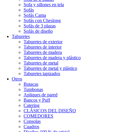
Sofa y sillones en tela
Sofás
Sofás Cama
Sofás con Cheslong
Sofás de 3 plazas
Sofás de diseño
Taburetes
Taburetes de exterior
Taburetes de interior
Taburetes de madera
Taburetes de madera y plástico
Taburetes de metal
Taburetes de metal y plástico
Taburetes tapizados
Otros
Butacas
Tumbonas
Apliques de pared
Bancos y Puff
Catering
CLÁSICOS DEL DISEÑO
COMEDORES
Consolas
Cuadros
Diseños 100 % de cristal