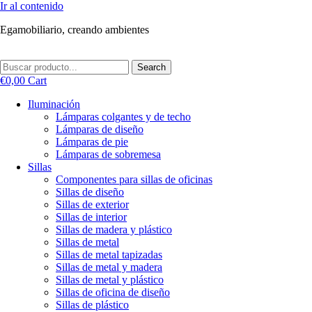
Ir al contenido
Egamobiliario, creando ambientes
Search
€
0,00
Cart
Iluminación
Lámparas colgantes y de techo
Lámparas de diseño
Lámparas de pie
Lámparas de sobremesa
Sillas
Componentes para sillas de oficinas
Sillas de diseño
Sillas de exterior
Sillas de interior
Sillas de madera y plástico
Sillas de metal
Sillas de metal tapizadas
Sillas de metal y madera
Sillas de metal y plástico
Sillas de oficina de diseño
Sillas de plástico