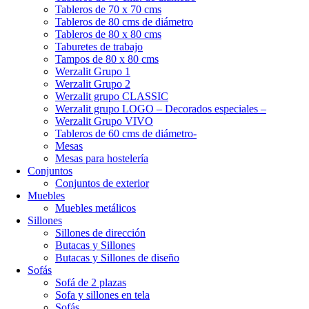
Tableros de 70 x 70 cms
Tableros de 80 cms de diámetro
Tableros de 80 x 80 cms
Taburetes de trabajo
Tampos de 80 x 80 cms
Werzalit Grupo 1
Werzalit Grupo 2
Werzalit grupo CLASSIC
Werzalit grupo LOGO – Decorados especiales –
Werzalit Grupo VIVO
Tableros de 60 cms de diámetro-
Mesas
Mesas para hostelería
Conjuntos
Conjuntos de exterior
Muebles
Muebles metálicos
Sillones
Sillones de dirección
Butacas y Sillones
Butacas y Sillones de diseño
Sofás
Sofá de 2 plazas
Sofa y sillones en tela
Sofás