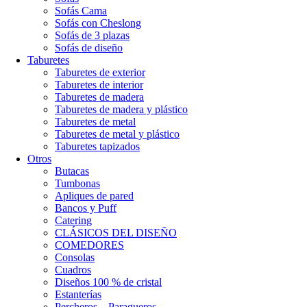
Sofás Cama
Sofás con Cheslong
Sofás de 3 plazas
Sofás de diseño
Taburetes
Taburetes de exterior
Taburetes de interior
Taburetes de madera
Taburetes de madera y plástico
Taburetes de metal
Taburetes de metal y plástico
Taburetes tapizados
Otros
Butacas
Tumbonas
Apliques de pared
Bancos y Puff
Catering
CLÁSICOS DEL DISEÑO
COMEDORES
Consolas
Cuadros
Diseños 100 % de cristal
Estanterías
Percheros – Paragueros