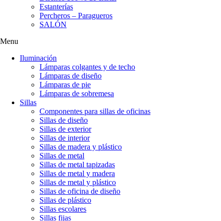
Estanterías
Percheros – Paragueros
SALÓN
Menu
Iluminación
Lámparas colgantes y de techo
Lámparas de diseño
Lámparas de pie
Lámparas de sobremesa
Sillas
Componentes para sillas de oficinas
Sillas de diseño
Sillas de exterior
Sillas de interior
Sillas de madera y plástico
Sillas de metal
Sillas de metal tapizadas
Sillas de metal y madera
Sillas de metal y plástico
Sillas de oficina de diseño
Sillas de plástico
Sillas escolares
Sillas fijas