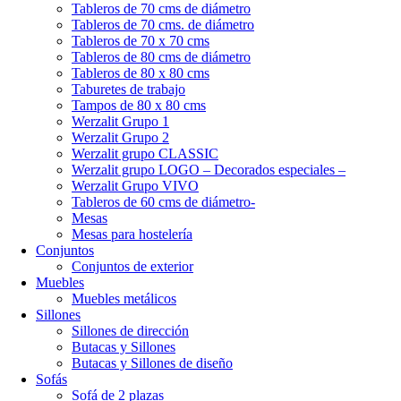
Tableros de 70 cms de diámetro
Tableros de 70 cms. de diámetro
Tableros de 70 x 70 cms
Tableros de 80 cms de diámetro
Tableros de 80 x 80 cms
Taburetes de trabajo
Tampos de 80 x 80 cms
Werzalit Grupo 1
Werzalit Grupo 2
Werzalit grupo CLASSIC
Werzalit grupo LOGO – Decorados especiales –
Werzalit Grupo VIVO
Tableros de 60 cms de diámetro-
Mesas
Mesas para hostelería
Conjuntos
Conjuntos de exterior
Muebles
Muebles metálicos
Sillones
Sillones de dirección
Butacas y Sillones
Butacas y Sillones de diseño
Sofás
Sofá de 2 plazas