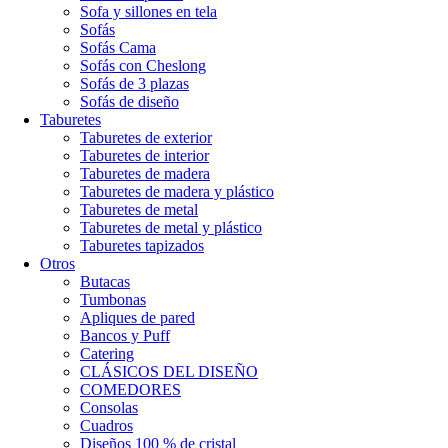
Sofa y sillones en tela
Sofás
Sofás Cama
Sofás con Cheslong
Sofás de 3 plazas
Sofás de diseño
Taburetes
Taburetes de exterior
Taburetes de interior
Taburetes de madera
Taburetes de madera y plástico
Taburetes de metal
Taburetes de metal y plástico
Taburetes tapizados
Otros
Butacas
Tumbonas
Apliques de pared
Bancos y Puff
Catering
CLÁSICOS DEL DISEÑO
COMEDORES
Consolas
Cuadros
Diseños 100 % de cristal