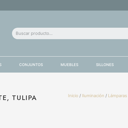
S
CONJUNTOS
MUEBLES
SILLONES
E, TULIPA
Inicio
/
Iluminación
/
Lámparas 