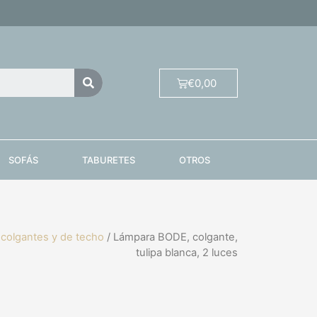
€
0,00
SOFÁS
TABURETES
OTROS
colgantes y de techo
/ Lámpara BODE, colgante,
tulipa blanca, 2 luces