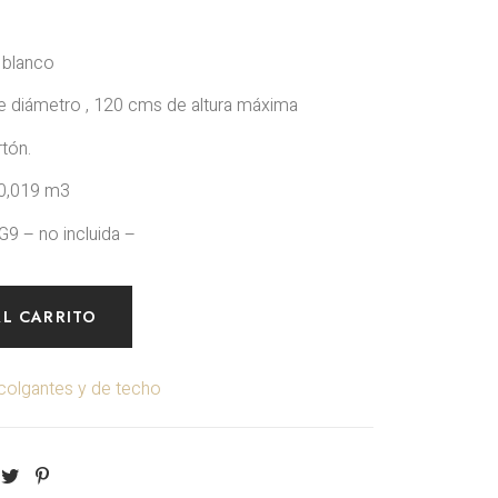
r blanco
diámetro , 120 cms de altura máxima
tón.
0,019 m3
 – no incluida –
AL CARRITO
colgantes y de techo