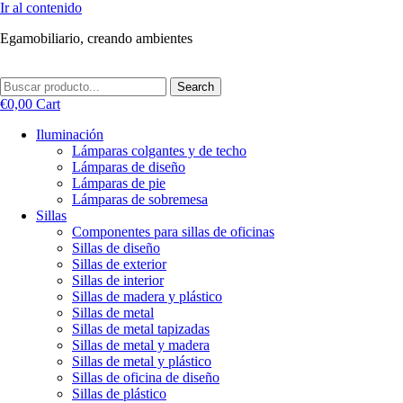
Ir al contenido
Egamobiliario, creando ambientes
Search
€
0,00
Cart
Iluminación
Lámparas colgantes y de techo
Lámparas de diseño
Lámparas de pie
Lámparas de sobremesa
Sillas
Componentes para sillas de oficinas
Sillas de diseño
Sillas de exterior
Sillas de interior
Sillas de madera y plástico
Sillas de metal
Sillas de metal tapizadas
Sillas de metal y madera
Sillas de metal y plástico
Sillas de oficina de diseño
Sillas de plástico