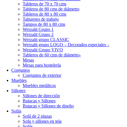
Tableros de 70 x 70 cms
Tableros de 80 cms de diámetro
Tableros de 80 x 80 cms
Taburetes de trabajo
Tampos de 80 x 80 cms
Werzalit Grupo 1
Werzalit Grupo 2
Werzalit grupo CLASSIC
Werzalit grupo LOGO – Decorados especiales –
Werzalit Grupo VIVO
Tableros de 60 cms de diámetro-
Mesas
Mesas para hostelería
Conjuntos
Conjuntos de exterior
Muebles
Muebles metálicos
Sillones
Sillones de dirección
Butacas y Sillones
Butacas y Sillones de diseño
Sofás
Sofá de 2 plazas
Sofa y sillones en tela
Sofás