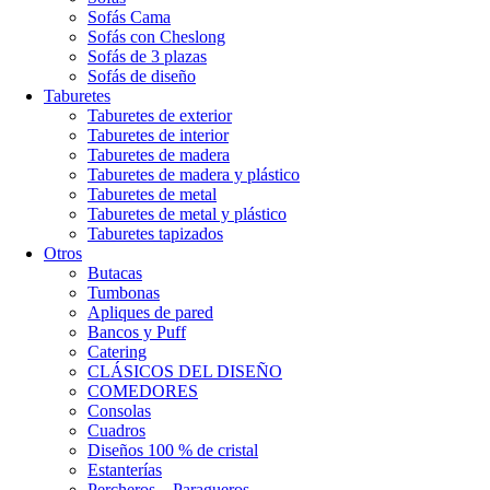
Sofás Cama
Sofás con Cheslong
Sofás de 3 plazas
Sofás de diseño
Taburetes
Taburetes de exterior
Taburetes de interior
Taburetes de madera
Taburetes de madera y plástico
Taburetes de metal
Taburetes de metal y plástico
Taburetes tapizados
Otros
Butacas
Tumbonas
Apliques de pared
Bancos y Puff
Catering
CLÁSICOS DEL DISEÑO
COMEDORES
Consolas
Cuadros
Diseños 100 % de cristal
Estanterías
Percheros – Paragueros