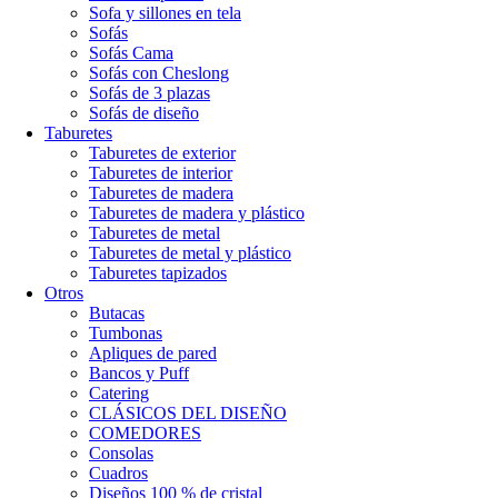
Sofa y sillones en tela
Sofás
Sofás Cama
Sofás con Cheslong
Sofás de 3 plazas
Sofás de diseño
Taburetes
Taburetes de exterior
Taburetes de interior
Taburetes de madera
Taburetes de madera y plástico
Taburetes de metal
Taburetes de metal y plástico
Taburetes tapizados
Otros
Butacas
Tumbonas
Apliques de pared
Bancos y Puff
Catering
CLÁSICOS DEL DISEÑO
COMEDORES
Consolas
Cuadros
Diseños 100 % de cristal