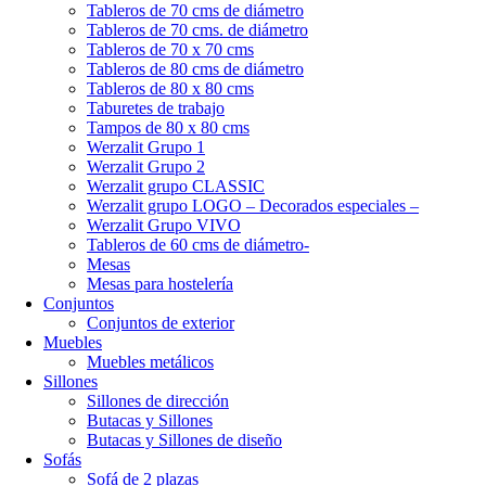
Tableros de 70 cms de diámetro
Tableros de 70 cms. de diámetro
Tableros de 70 x 70 cms
Tableros de 80 cms de diámetro
Tableros de 80 x 80 cms
Taburetes de trabajo
Tampos de 80 x 80 cms
Werzalit Grupo 1
Werzalit Grupo 2
Werzalit grupo CLASSIC
Werzalit grupo LOGO – Decorados especiales –
Werzalit Grupo VIVO
Tableros de 60 cms de diámetro-
Mesas
Mesas para hostelería
Conjuntos
Conjuntos de exterior
Muebles
Muebles metálicos
Sillones
Sillones de dirección
Butacas y Sillones
Butacas y Sillones de diseño
Sofás
Sofá de 2 plazas