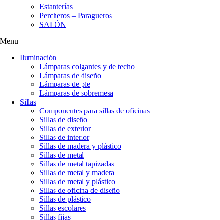
Estanterías
Percheros – Paragueros
SALÓN
Menu
Iluminación
Lámparas colgantes y de techo
Lámparas de diseño
Lámparas de pie
Lámparas de sobremesa
Sillas
Componentes para sillas de oficinas
Sillas de diseño
Sillas de exterior
Sillas de interior
Sillas de madera y plástico
Sillas de metal
Sillas de metal tapizadas
Sillas de metal y madera
Sillas de metal y plástico
Sillas de oficina de diseño
Sillas de plástico
Sillas escolares
Sillas fijas