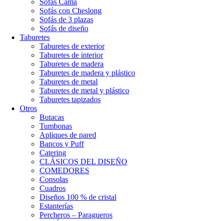
Sofás Cama
Sofás con Cheslong
Sofás de 3 plazas
Sofás de diseño
Taburetes
Taburetes de exterior
Taburetes de interior
Taburetes de madera
Taburetes de madera y plástico
Taburetes de metal
Taburetes de metal y plástico
Taburetes tapizados
Otros
Butacas
Tumbonas
Apliques de pared
Bancos y Puff
Catering
CLÁSICOS DEL DISEÑO
COMEDORES
Consolas
Cuadros
Diseños 100 % de cristal
Estanterías
Percheros – Paragueros