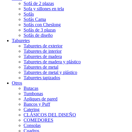
Sofá de 2 plazas
Sofa y sillones en tela
Sofás
Sofás Cama
Sofás con Cheslong
Sofás de 3 plazas
Sofás de diseño
Taburetes
Taburetes de exterior
Taburetes de interior
Taburetes de madera
Taburetes de madera y plástico
Taburetes de metal
Taburetes de metal y plástico
Taburetes tapizados
Otros
Butacas
Tumbonas
Apliques de pared
Bancos y Puff
Catering
CLÁSICOS DEL DISEÑO
COMEDORES
Consolas
Cuadros