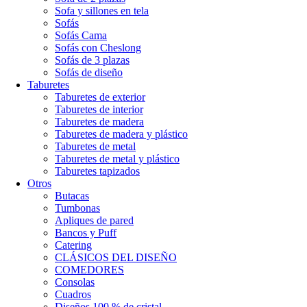
Sofa y sillones en tela
Sofás
Sofás Cama
Sofás con Cheslong
Sofás de 3 plazas
Sofás de diseño
Taburetes
Taburetes de exterior
Taburetes de interior
Taburetes de madera
Taburetes de madera y plástico
Taburetes de metal
Taburetes de metal y plástico
Taburetes tapizados
Otros
Butacas
Tumbonas
Apliques de pared
Bancos y Puff
Catering
CLÁSICOS DEL DISEÑO
COMEDORES
Consolas
Cuadros
Diseños 100 % de cristal