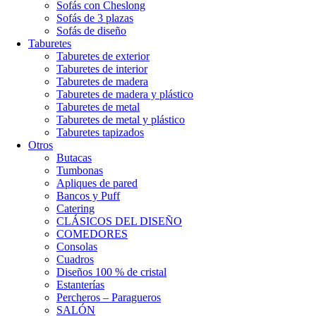
Sofás con Cheslong
Sofás de 3 plazas
Sofás de diseño
Taburetes
Taburetes de exterior
Taburetes de interior
Taburetes de madera
Taburetes de madera y plástico
Taburetes de metal
Taburetes de metal y plástico
Taburetes tapizados
Otros
Butacas
Tumbonas
Apliques de pared
Bancos y Puff
Catering
CLÁSICOS DEL DISEÑO
COMEDORES
Consolas
Cuadros
Diseños 100 % de cristal
Estanterías
Percheros – Paragueros
SALÓN