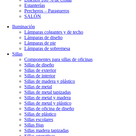
Estanterías
Percheros – Paragueros
SALÓN
Iluminación
Lámparas colgantes y de techo
Lámparas de diseño
Lámparas de pie
Lámparas de sobremesa
Sillas
Componentes para sillas de oficinas
Sillas de diseño
Sillas de exterior
Sillas de interior
Sillas de madera y plástico
Sillas de metal
Sillas de metal tapizadas
Sillas de metal y madera
Sillas de metal y plástico
Sillas de oficina de diseño
Sillas de plástico
Sillas escolares
Sillas fijas
Sillas madera tapizadas
Sillas operativas