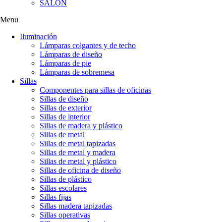
SALÓN
Menu
Iluminación
Lámparas colgantes y de techo
Lámparas de diseño
Lámparas de pie
Lámparas de sobremesa
Sillas
Componentes para sillas de oficinas
Sillas de diseño
Sillas de exterior
Sillas de interior
Sillas de madera y plástico
Sillas de metal
Sillas de metal tapizadas
Sillas de metal y madera
Sillas de metal y plástico
Sillas de oficina de diseño
Sillas de plástico
Sillas escolares
Sillas fijas
Sillas madera tapizadas
Sillas operativas