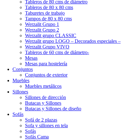
Tableros de 80 cms de diámetro
Tableros de 80 x 80 cms
Taburetes de trabajo
Tampos de 80 x 80 cms
Werzalit Grupo 1
Werzalit Grupo 2
Werzalit grupo CLASSIC
Werzalit grupo LOGO – Decorados especiales –
Werzalit Grupo VIVO
Tableros de 60 cms de diámetro-
Mesas
Mesas para hostelería
Conjuntos
Conjuntos de exterior
Muebles
Muebles metálicos
Sillones
Sillones de dirección
Butacas y Sillones
Butacas y Sillones de diseño
Sofás
Sofá de 2 plazas
Sofa y sillones en tela
Sofás
Sofás Cama