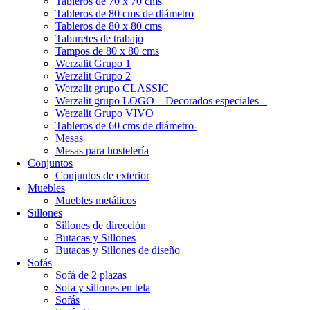
Tableros de 70 x 70 cms
Tableros de 80 cms de diámetro
Tableros de 80 x 80 cms
Taburetes de trabajo
Tampos de 80 x 80 cms
Werzalit Grupo 1
Werzalit Grupo 2
Werzalit grupo CLASSIC
Werzalit grupo LOGO – Decorados especiales –
Werzalit Grupo VIVO
Tableros de 60 cms de diámetro-
Mesas
Mesas para hostelería
Conjuntos
Conjuntos de exterior
Muebles
Muebles metálicos
Sillones
Sillones de dirección
Butacas y Sillones
Butacas y Sillones de diseño
Sofás
Sofá de 2 plazas
Sofa y sillones en tela
Sofás