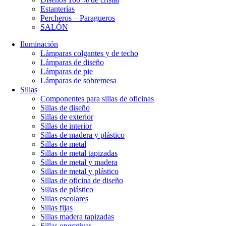
Estanterías
Percheros – Paragueros
SALÓN
Iluminación
Lámparas colgantes y de techo
Lámparas de diseño
Lámparas de pie
Lámparas de sobremesa
Sillas
Componentes para sillas de oficinas
Sillas de diseño
Sillas de exterior
Sillas de interior
Sillas de madera y plástico
Sillas de metal
Sillas de metal tapizadas
Sillas de metal y madera
Sillas de metal y plástico
Sillas de oficina de diseño
Sillas de plástico
Sillas escolares
Sillas fijas
Sillas madera tapizadas
Sillas operativas