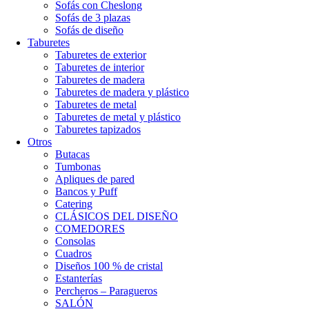
Sofás con Cheslong
Sofás de 3 plazas
Sofás de diseño
Taburetes
Taburetes de exterior
Taburetes de interior
Taburetes de madera
Taburetes de madera y plástico
Taburetes de metal
Taburetes de metal y plástico
Taburetes tapizados
Otros
Butacas
Tumbonas
Apliques de pared
Bancos y Puff
Catering
CLÁSICOS DEL DISEÑO
COMEDORES
Consolas
Cuadros
Diseños 100 % de cristal
Estanterías
Percheros – Paragueros
SALÓN