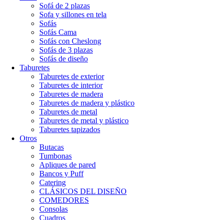
Sofá de 2 plazas
Sofa y sillones en tela
Sofás
Sofás Cama
Sofás con Cheslong
Sofás de 3 plazas
Sofás de diseño
Taburetes
Taburetes de exterior
Taburetes de interior
Taburetes de madera
Taburetes de madera y plástico
Taburetes de metal
Taburetes de metal y plástico
Taburetes tapizados
Otros
Butacas
Tumbonas
Apliques de pared
Bancos y Puff
Catering
CLÁSICOS DEL DISEÑO
COMEDORES
Consolas
Cuadros