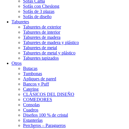
Sofás Cama
Sofás con Cheslong
Sofás de 3 plazas
Sofás de diseño
Taburetes
Taburetes de exterior
Taburetes de interior
Taburetes de madera
Taburetes de madera y plástico
Taburetes de metal
Taburetes de metal y plástico
Taburetes tapizados
Otros
Butacas
Tumbonas
Apliques de pared
Bancos y Puff
Catering
CLÁSICOS DEL DISEÑO
COMEDORES
Consolas
Cuadros
Diseños 100 % de cristal
Estanterías
Percheros – Paragueros