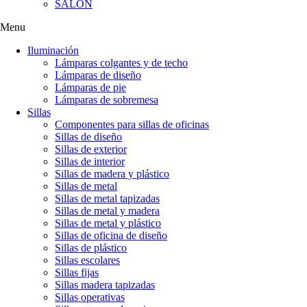
SALÓN
Menu
Iluminación
Lámparas colgantes y de techo
Lámparas de diseño
Lámparas de pie
Lámparas de sobremesa
Sillas
Componentes para sillas de oficinas
Sillas de diseño
Sillas de exterior
Sillas de interior
Sillas de madera y plástico
Sillas de metal
Sillas de metal tapizadas
Sillas de metal y madera
Sillas de metal y plástico
Sillas de oficina de diseño
Sillas de plástico
Sillas escolares
Sillas fijas
Sillas madera tapizadas
Sillas operativas