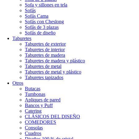
Sofa y sillones en tela
Sofás
Sofás Cama
Sofás con Cheslong
Sofás de 3 plazas
Sofás de diseño
Taburetes
Taburetes de exterior
Taburetes de interior
Taburetes de madera
Taburetes de madera y plástico
Taburetes de metal
Taburetes de metal y plástico
Taburetes tapizados
Otros
Butacas
Tumbonas
Apliques de pared
Bancos y Puff
Catering
CLÁSICOS DEL DISEÑO
COMEDORES
Consolas
Cuadros
Diseños 100 % de cristal