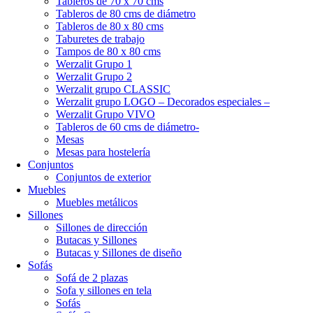
Tableros de 70 x 70 cms
Tableros de 80 cms de diámetro
Tableros de 80 x 80 cms
Taburetes de trabajo
Tampos de 80 x 80 cms
Werzalit Grupo 1
Werzalit Grupo 2
Werzalit grupo CLASSIC
Werzalit grupo LOGO – Decorados especiales –
Werzalit Grupo VIVO
Tableros de 60 cms de diámetro-
Mesas
Mesas para hostelería
Conjuntos
Conjuntos de exterior
Muebles
Muebles metálicos
Sillones
Sillones de dirección
Butacas y Sillones
Butacas y Sillones de diseño
Sofás
Sofá de 2 plazas
Sofa y sillones en tela
Sofás