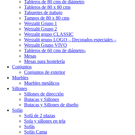
Tableros de 80 cms de diámetro
Tableros de 80 x 80 cms
Taburetes de trabajo
Tampos de 80 x 80 cms
Werzalit Grupo 1
Werzalit Grupo 2
Werzalit grupo CLASSIC
Werzalit grupo LOGO – Decorados especiales –
Werzalit Grupo VIVO
Tableros de 60 cms de diámetro-
Mesas
Mesas para hostelería
Conjuntos
Conjuntos de exterior
Muebles
Muebles metálicos
Sillones
Sillones de dirección
Butacas y Sillones
Butacas y Sillones de diseño
Sofás
Sofá de 2 plazas
Sofa y sillones en tela
Sofás
Sofás Cama