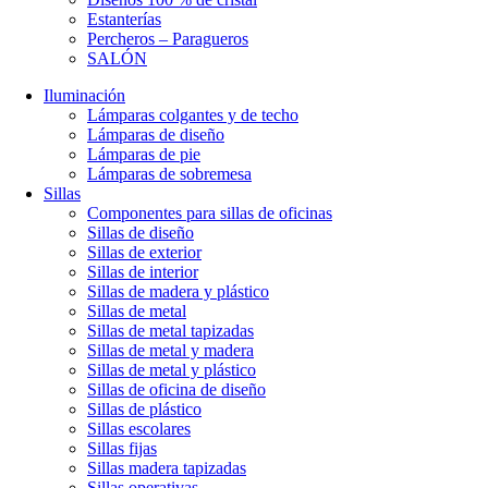
Estanterías
Percheros – Paragueros
SALÓN
Iluminación
Lámparas colgantes y de techo
Lámparas de diseño
Lámparas de pie
Lámparas de sobremesa
Sillas
Componentes para sillas de oficinas
Sillas de diseño
Sillas de exterior
Sillas de interior
Sillas de madera y plástico
Sillas de metal
Sillas de metal tapizadas
Sillas de metal y madera
Sillas de metal y plástico
Sillas de oficina de diseño
Sillas de plástico
Sillas escolares
Sillas fijas
Sillas madera tapizadas
Sillas operativas