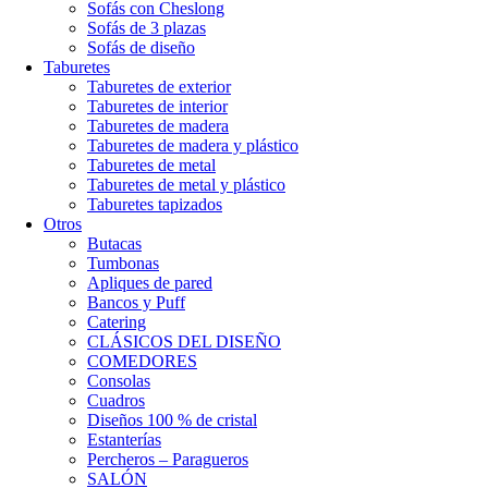
Sofás con Cheslong
Sofás de 3 plazas
Sofás de diseño
Taburetes
Taburetes de exterior
Taburetes de interior
Taburetes de madera
Taburetes de madera y plástico
Taburetes de metal
Taburetes de metal y plástico
Taburetes tapizados
Otros
Butacas
Tumbonas
Apliques de pared
Bancos y Puff
Catering
CLÁSICOS DEL DISEÑO
COMEDORES
Consolas
Cuadros
Diseños 100 % de cristal
Estanterías
Percheros – Paragueros
SALÓN