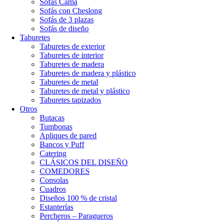
Sofás Cama
Sofás con Cheslong
Sofás de 3 plazas
Sofás de diseño
Taburetes
Taburetes de exterior
Taburetes de interior
Taburetes de madera
Taburetes de madera y plástico
Taburetes de metal
Taburetes de metal y plástico
Taburetes tapizados
Otros
Butacas
Tumbonas
Apliques de pared
Bancos y Puff
Catering
CLÁSICOS DEL DISEÑO
COMEDORES
Consolas
Cuadros
Diseños 100 % de cristal
Estanterías
Percheros – Paragueros