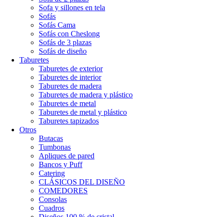
Sofa y sillones en tela
Sofás
Sofás Cama
Sofás con Cheslong
Sofás de 3 plazas
Sofás de diseño
Taburetes
Taburetes de exterior
Taburetes de interior
Taburetes de madera
Taburetes de madera y plástico
Taburetes de metal
Taburetes de metal y plástico
Taburetes tapizados
Otros
Butacas
Tumbonas
Apliques de pared
Bancos y Puff
Catering
CLÁSICOS DEL DISEÑO
COMEDORES
Consolas
Cuadros
Diseños 100 % de cristal