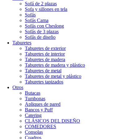
Sofá de 2 plazas
Sofa y sillones en tela
Sofás
Sofás Cama
Sofás con Cheslong
Sofás de 3 plazas
Sofás de diseño
Taburetes
Taburetes de exterior
Taburetes de interior
Taburetes de madera
Taburetes de madera y plástico
Taburetes de metal
Taburetes de metal y plástico
Taburetes tapizados
Otros
Butacas
Tumbonas
Apliques de pared
Bancos y Puff
Catering
CLÁSICOS DEL DISEÑO
COMEDORES
Consolas
Cuadros