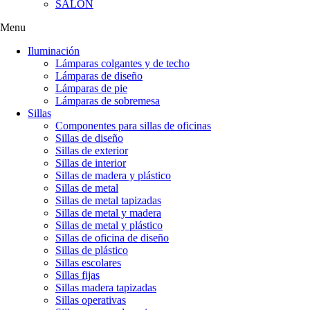
SALÓN
Menu
Iluminación
Lámparas colgantes y de techo
Lámparas de diseño
Lámparas de pie
Lámparas de sobremesa
Sillas
Componentes para sillas de oficinas
Sillas de diseño
Sillas de exterior
Sillas de interior
Sillas de madera y plástico
Sillas de metal
Sillas de metal tapizadas
Sillas de metal y madera
Sillas de metal y plástico
Sillas de oficina de diseño
Sillas de plástico
Sillas escolares
Sillas fijas
Sillas madera tapizadas
Sillas operativas