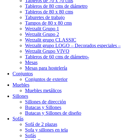
Tableros de 70 x 70 cms
Tableros de 80 cms de diámetro
Tableros de 80 x 80 cms
Taburetes de trabajo
Tampos de 80 x 80 cms
Werzalit Grupo 1
Werzalit Grupo 2
Werzalit grupo CLASSIC
Werzalit grupo LOGO – Decorados especiales –
Werzalit Grupo VIVO
Tableros de 60 cms de diámetro-
Mesas
Mesas para hostelería
Conjuntos
Conjuntos de exterior
Muebles
Muebles metálicos
Sillones
Sillones de dirección
Butacas y Sillones
Butacas y Sillones de diseño
Sofás
Sofá de 2 plazas
Sofa y sillones en tela
Sofás