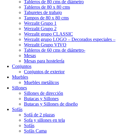
Tableros de 80 cms de diámetro
Tableros de 80 x 80 cms
Taburetes de trabajo
Tampos de 80 x 80 cms
Werzalit Grupo 1
Werzalit Grupo 2
Werzalit grupo CLASSIC
Werzalit grupo LOGO – Decorados especiales –
Werzalit Grupo VIVO
Tableros de 60 cms de diámetro-
Mesas
Mesas para hostelería
Conjuntos
Conjuntos de exterior
Muebles
Muebles metálicos
Sillones
Sillones de dirección
Butacas y Sillones
Butacas y Sillones de diseño
Sofás
Sofá de 2 plazas
Sofa y sillones en tela
Sofás
Sofás Cama