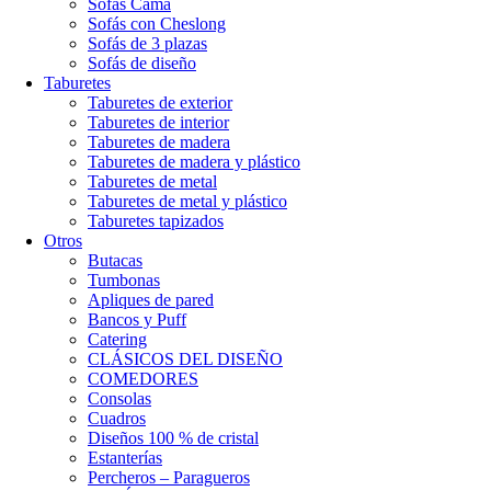
Sofás Cama
Sofás con Cheslong
Sofás de 3 plazas
Sofás de diseño
Taburetes
Taburetes de exterior
Taburetes de interior
Taburetes de madera
Taburetes de madera y plástico
Taburetes de metal
Taburetes de metal y plástico
Taburetes tapizados
Otros
Butacas
Tumbonas
Apliques de pared
Bancos y Puff
Catering
CLÁSICOS DEL DISEÑO
COMEDORES
Consolas
Cuadros
Diseños 100 % de cristal
Estanterías
Percheros – Paragueros