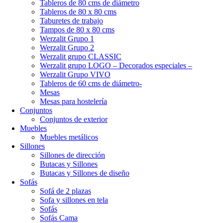
Tableros de 80 cms de diámetro
Tableros de 80 x 80 cms
Taburetes de trabajo
Tampos de 80 x 80 cms
Werzalit Grupo 1
Werzalit Grupo 2
Werzalit grupo CLASSIC
Werzalit grupo LOGO – Decorados especiales –
Werzalit Grupo VIVO
Tableros de 60 cms de diámetro-
Mesas
Mesas para hostelería
Conjuntos
Conjuntos de exterior
Muebles
Muebles metálicos
Sillones
Sillones de dirección
Butacas y Sillones
Butacas y Sillones de diseño
Sofás
Sofá de 2 plazas
Sofa y sillones en tela
Sofás
Sofás Cama