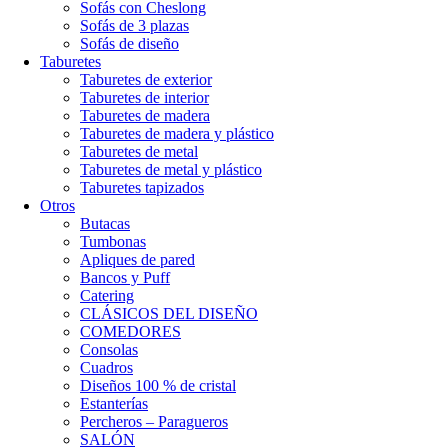
Sofás con Cheslong
Sofás de 3 plazas
Sofás de diseño
Taburetes
Taburetes de exterior
Taburetes de interior
Taburetes de madera
Taburetes de madera y plástico
Taburetes de metal
Taburetes de metal y plástico
Taburetes tapizados
Otros
Butacas
Tumbonas
Apliques de pared
Bancos y Puff
Catering
CLÁSICOS DEL DISEÑO
COMEDORES
Consolas
Cuadros
Diseños 100 % de cristal
Estanterías
Percheros – Paragueros
SALÓN