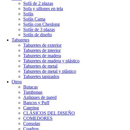
Sofá de 2 plazas
Sofa y sillones en tela
Sofás
Sofás Cama
Sofás con Cheslong
Sofás de 3 plazas
Sofás de diseño
Taburetes
Taburetes de exterior
Taburetes de interior
Taburetes de madera
Taburetes de madera y plástico
Taburetes de metal
Taburetes de metal y plástico
Taburetes tapizados
Otros
Butacas
Tumbonas
Apliques de pared
Bancos y Puff
Catering
CLÁSICOS DEL DISEÑO
COMEDORES
Consolas
Cuadros