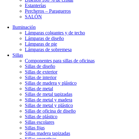
Estanterías
Percheros – Paragueros
SALÓN
Iluminación
Lámparas colgantes y de techo
Lámparas de diseño
Lámparas de pie
Lámparas de sobremesa
Sillas
Componentes para sillas de oficinas
Sillas de diseño
Sillas de exterior
Sillas de interior
Sillas de madera y plástico
Sillas de metal
Sillas de metal tapizadas
Sillas de metal y madera
Sillas de metal y plástico
Sillas de oficina de diseño
Sillas de plástico
Sillas escolares
Sillas fijas
Sillas madera tapizadas
Sillas operativas