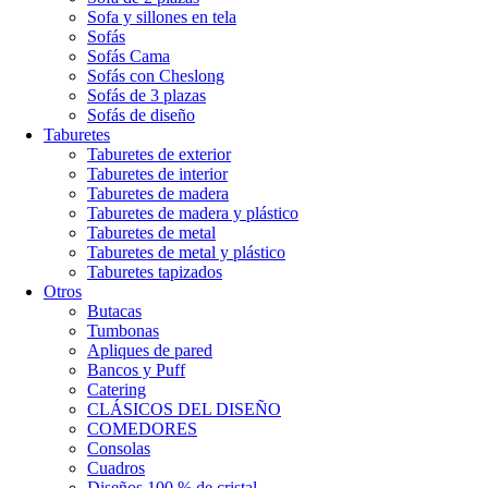
Sofa y sillones en tela
Sofás
Sofás Cama
Sofás con Cheslong
Sofás de 3 plazas
Sofás de diseño
Taburetes
Taburetes de exterior
Taburetes de interior
Taburetes de madera
Taburetes de madera y plástico
Taburetes de metal
Taburetes de metal y plástico
Taburetes tapizados
Otros
Butacas
Tumbonas
Apliques de pared
Bancos y Puff
Catering
CLÁSICOS DEL DISEÑO
COMEDORES
Consolas
Cuadros
Diseños 100 % de cristal