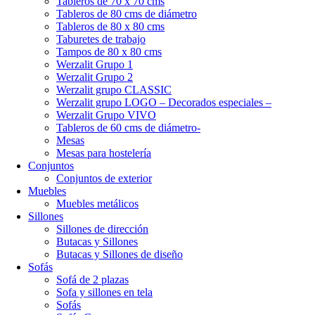
Tableros de 70 x 70 cms
Tableros de 80 cms de diámetro
Tableros de 80 x 80 cms
Taburetes de trabajo
Tampos de 80 x 80 cms
Werzalit Grupo 1
Werzalit Grupo 2
Werzalit grupo CLASSIC
Werzalit grupo LOGO – Decorados especiales –
Werzalit Grupo VIVO
Tableros de 60 cms de diámetro-
Mesas
Mesas para hostelería
Conjuntos
Conjuntos de exterior
Muebles
Muebles metálicos
Sillones
Sillones de dirección
Butacas y Sillones
Butacas y Sillones de diseño
Sofás
Sofá de 2 plazas
Sofa y sillones en tela
Sofás