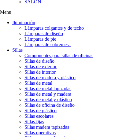
SALÓN
Menu
Iluminación
Lámparas colgantes y de techo
Lámparas de diseño
Lámparas de pie
Lámparas de sobremesa
Sillas
Componentes para sillas de oficinas
Sillas de diseño
Sillas de exterior
Sillas de interior
Sillas de madera y plástico
Sillas de metal
Sillas de metal tapizadas
Sillas de metal y madera
Sillas de metal y plástico
Sillas de oficina de diseño
Sillas de plástico
Sillas escolares
Sillas fijas
Sillas madera tapizadas
Sillas operativas