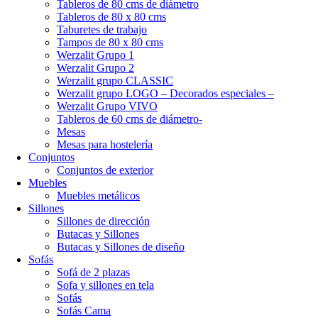
Tableros de 80 cms de diámetro
Tableros de 80 x 80 cms
Taburetes de trabajo
Tampos de 80 x 80 cms
Werzalit Grupo 1
Werzalit Grupo 2
Werzalit grupo CLASSIC
Werzalit grupo LOGO – Decorados especiales –
Werzalit Grupo VIVO
Tableros de 60 cms de diámetro-
Mesas
Mesas para hostelería
Conjuntos
Conjuntos de exterior
Muebles
Muebles metálicos
Sillones
Sillones de dirección
Butacas y Sillones
Butacas y Sillones de diseño
Sofás
Sofá de 2 plazas
Sofa y sillones en tela
Sofás
Sofás Cama