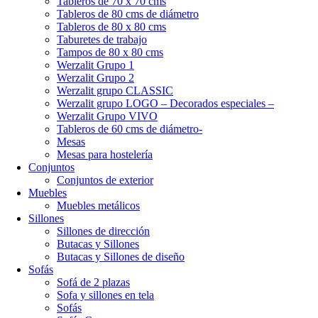
Tableros de 70 x 70 cms
Tableros de 80 cms de diámetro
Tableros de 80 x 80 cms
Taburetes de trabajo
Tampos de 80 x 80 cms
Werzalit Grupo 1
Werzalit Grupo 2
Werzalit grupo CLASSIC
Werzalit grupo LOGO – Decorados especiales –
Werzalit Grupo VIVO
Tableros de 60 cms de diámetro-
Mesas
Mesas para hostelería
Conjuntos
Conjuntos de exterior
Muebles
Muebles metálicos
Sillones
Sillones de dirección
Butacas y Sillones
Butacas y Sillones de diseño
Sofás
Sofá de 2 plazas
Sofa y sillones en tela
Sofás