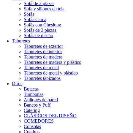
Sofá de 2 plazas
Sofa y sillones en tela
Sofás
Sofás Cama
Sofás con Cheslong
Sofás de 3 plazas
Sofás de diseño
Taburetes
Taburetes de exterior
Taburetes de interior
Taburetes de madera
Taburetes de madera y plástico
Taburetes de metal
Taburetes de metal y plástico
Taburetes tapizados
Otros
Butacas
Tumbonas
Apliques de pared
Bancos y Puff
Catering
CLÁSICOS DEL DISEÑO
COMEDORES
Consolas
Cuadros