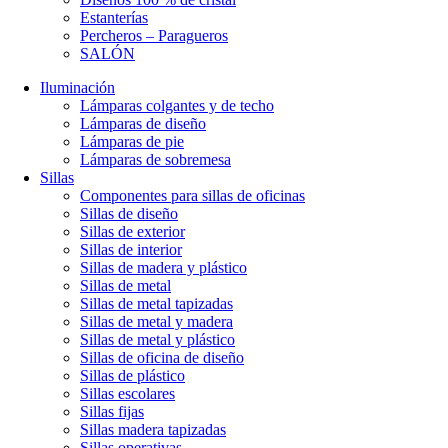
Estanterías
Percheros – Paragueros
SALÓN
Iluminación
Lámparas colgantes y de techo
Lámparas de diseño
Lámparas de pie
Lámparas de sobremesa
Sillas
Componentes para sillas de oficinas
Sillas de diseño
Sillas de exterior
Sillas de interior
Sillas de madera y plástico
Sillas de metal
Sillas de metal tapizadas
Sillas de metal y madera
Sillas de metal y plástico
Sillas de oficina de diseño
Sillas de plástico
Sillas escolares
Sillas fijas
Sillas madera tapizadas
Sillas operativas