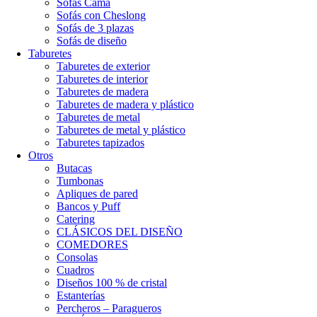
Sofás Cama
Sofás con Cheslong
Sofás de 3 plazas
Sofás de diseño
Taburetes
Taburetes de exterior
Taburetes de interior
Taburetes de madera
Taburetes de madera y plástico
Taburetes de metal
Taburetes de metal y plástico
Taburetes tapizados
Otros
Butacas
Tumbonas
Apliques de pared
Bancos y Puff
Catering
CLÁSICOS DEL DISEÑO
COMEDORES
Consolas
Cuadros
Diseños 100 % de cristal
Estanterías
Percheros – Paragueros