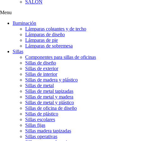
SALÓN
Menu
Iluminación
Lámparas colgantes y de techo
Lámparas de diseño
Lámparas de pie
Lámparas de sobremesa
Sillas
Componentes para sillas de oficinas
Sillas de diseño
Sillas de exterior
Sillas de interior
Sillas de madera y plástico
Sillas de metal
Sillas de metal tapizadas
Sillas de metal y madera
Sillas de metal y plástico
Sillas de oficina de diseño
Sillas de plástico
Sillas escolares
Sillas fijas
Sillas madera tapizadas
Sillas operativas