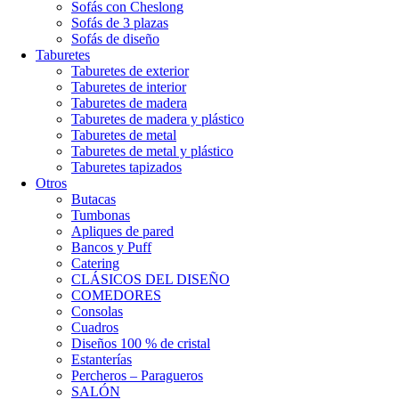
Sofás con Cheslong
Sofás de 3 plazas
Sofás de diseño
Taburetes
Taburetes de exterior
Taburetes de interior
Taburetes de madera
Taburetes de madera y plástico
Taburetes de metal
Taburetes de metal y plástico
Taburetes tapizados
Otros
Butacas
Tumbonas
Apliques de pared
Bancos y Puff
Catering
CLÁSICOS DEL DISEÑO
COMEDORES
Consolas
Cuadros
Diseños 100 % de cristal
Estanterías
Percheros – Paragueros
SALÓN