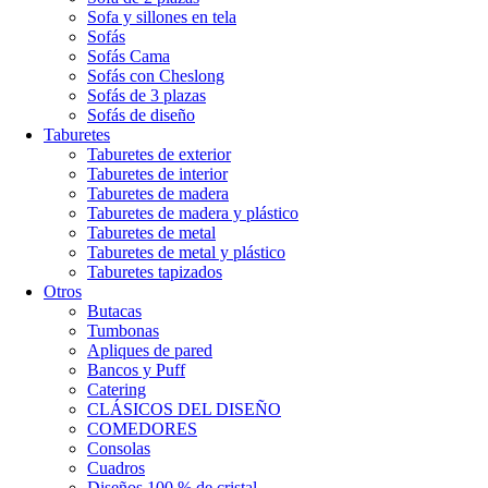
Sofa y sillones en tela
Sofás
Sofás Cama
Sofás con Cheslong
Sofás de 3 plazas
Sofás de diseño
Taburetes
Taburetes de exterior
Taburetes de interior
Taburetes de madera
Taburetes de madera y plástico
Taburetes de metal
Taburetes de metal y plástico
Taburetes tapizados
Otros
Butacas
Tumbonas
Apliques de pared
Bancos y Puff
Catering
CLÁSICOS DEL DISEÑO
COMEDORES
Consolas
Cuadros
Diseños 100 % de cristal