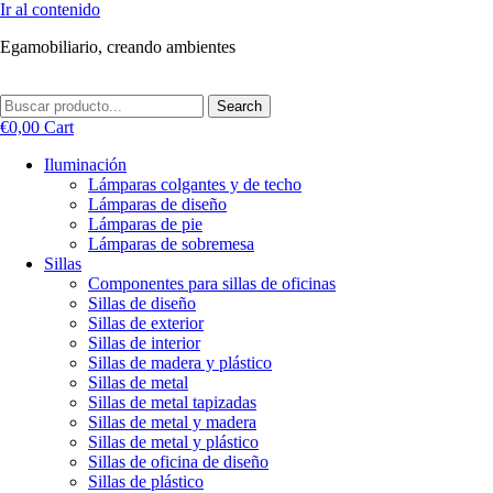
Ir al contenido
Egamobiliario, creando ambientes
Search
€
0,00
Cart
Iluminación
Lámparas colgantes y de techo
Lámparas de diseño
Lámparas de pie
Lámparas de sobremesa
Sillas
Componentes para sillas de oficinas
Sillas de diseño
Sillas de exterior
Sillas de interior
Sillas de madera y plástico
Sillas de metal
Sillas de metal tapizadas
Sillas de metal y madera
Sillas de metal y plástico
Sillas de oficina de diseño
Sillas de plástico