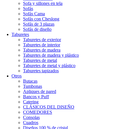
Sofa y sillones en tela
Sofás
Sofás Cama
Sofás con Cheslong
Sofás de 3 plazas
Sofás de diseño
Taburetes
Taburetes de exterior
Taburetes de interior
Taburetes de madera
Taburetes de madera y plástico
Taburetes de metal
Taburetes de metal y plástico
Taburetes tapizados
Otros
Butacas
Tumbonas
Apliques de pared
Bancos y Puff
Catering
CLÁSICOS DEL DISEÑO
COMEDORES
Consolas
Cuadros
Diseños 100 % de cristal