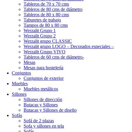
Tableros de 70 x 70 cms
Tableros de 80 cms de diámetro
Tableros de 80 x 80 cms
Taburetes de trabajo
Tampos de 80 x 80 cms
Werzalit Grupo 1
Werzalit Grupo 2
Werzalit grupo CLASSIC
Werzalit grupo LOGO – Decorados especiales –
Werzalit Grupo VIVO
Tableros de 60 cms de diámetro-
Mesas
Mesas para hostelería
Conjuntos
Conjuntos de exterior
Muebles
Muebles metálicos
Sillones
Sillones de dirección
Butacas y Sillones
Butacas y Sillones de diseño
Sofás
Sofá de 2 plazas
Sofa y sillones en tela
Sofás