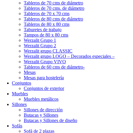
Tableros de 70 cms de diámetro
Tableros de 70 cms. de diámetro
Tableros de 70 x 70 cms
Tableros de 80 cms de diámetro
Tableros de 80 x 80 cms
Taburetes de trabajo
Tampos de 80 x 80 cms
Werzalit Grupo 1
Werzalit Grupo 2
Werzalit grupo CLASSIC
Werzalit grupo LOGO – Decorados especiales –
Werzalit Grupo VIVO
Tableros de 60 cms de diámetro-
Mesas
Mesas para hostelería
Conjuntos
Conjuntos de exterior
Muebles
Muebles metálicos
Sillones
Sillones de dirección
Butacas y Sillones
Butacas y Sillones de diseño
Sofás
Sofá de 2 plazas