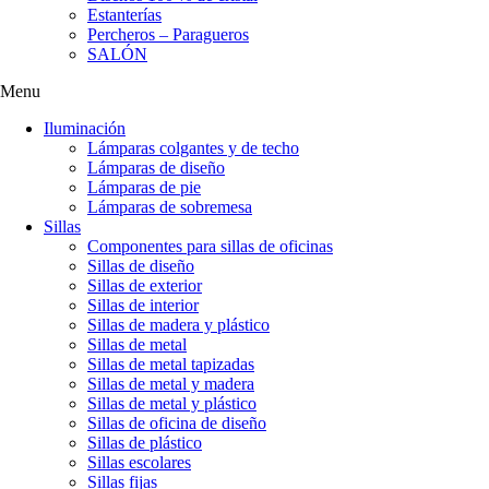
Estanterías
Percheros – Paragueros
SALÓN
Menu
Iluminación
Lámparas colgantes y de techo
Lámparas de diseño
Lámparas de pie
Lámparas de sobremesa
Sillas
Componentes para sillas de oficinas
Sillas de diseño
Sillas de exterior
Sillas de interior
Sillas de madera y plástico
Sillas de metal
Sillas de metal tapizadas
Sillas de metal y madera
Sillas de metal y plástico
Sillas de oficina de diseño
Sillas de plástico
Sillas escolares
Sillas fijas