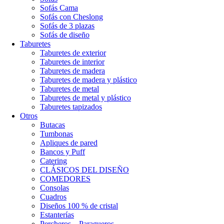
Sofás Cama
Sofás con Cheslong
Sofás de 3 plazas
Sofás de diseño
Taburetes
Taburetes de exterior
Taburetes de interior
Taburetes de madera
Taburetes de madera y plástico
Taburetes de metal
Taburetes de metal y plástico
Taburetes tapizados
Otros
Butacas
Tumbonas
Apliques de pared
Bancos y Puff
Catering
CLÁSICOS DEL DISEÑO
COMEDORES
Consolas
Cuadros
Diseños 100 % de cristal
Estanterías
Percheros – Paragueros