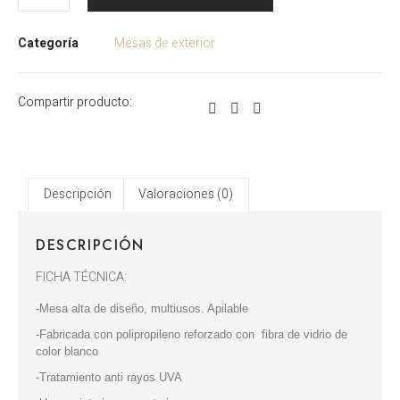
Categoría
Mesas de exterior
Compartir producto:
Descripción
Valoraciones (0)
DESCRIPCIÓN
FICHA TÉCNICA:
-Mesa alta de diseño, multiusos. Apilable
-Fabricada con polipropileno reforzado con fibra de vidrio de
color blanco
-Tratamiento anti rayos UVA