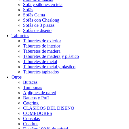
Sofa y sillones en tela
Sofás
Sofás Cama
Sofás con Cheslong
Sofás de 3 plazas
Sofás de diseño
Taburetes
Taburetes de exterior
Taburetes de interior
Taburetes de madera
Taburetes de madera y plástico
Taburetes de metal
Taburetes de metal y plástico
Taburetes tapizados
Otros
Butacas
Tumbonas
Apliques de pared
Bancos y Puff
Catering
CLÁSICOS DEL DISEÑO
COMEDORES
Consolas
Cuadros
Diseños 100 % de cristal