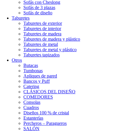
Sofás con Cheslong
Sofás de 3 plazas
Sofás de diseño
Taburetes
Taburetes de exterior
Taburetes de interior
Taburetes de madera
Taburetes de madera y plástico
Taburetes de metal
Taburetes de metal y plástico
Taburetes tapizados
Otros
Butacas
Tumbonas
Apliques de pared
Bancos y Puff
Catering
CLÁSICOS DEL DISEÑO
COMEDORES
Consolas
Cuadros
Diseños 100 % de cristal
Estanterías
Percheros – Paragueros
SALÓN