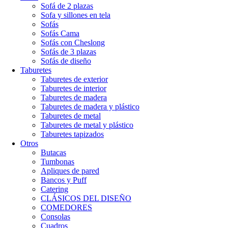
Sofá de 2 plazas
Sofa y sillones en tela
Sofás
Sofás Cama
Sofás con Cheslong
Sofás de 3 plazas
Sofás de diseño
Taburetes
Taburetes de exterior
Taburetes de interior
Taburetes de madera
Taburetes de madera y plástico
Taburetes de metal
Taburetes de metal y plástico
Taburetes tapizados
Otros
Butacas
Tumbonas
Apliques de pared
Bancos y Puff
Catering
CLÁSICOS DEL DISEÑO
COMEDORES
Consolas
Cuadros