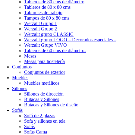
Tableros de 80 cms de diámetro
Tableros de 80 x 80 cms
Taburetes de trabajo
Tampos de 80 x 80 cms
Werzalit Grupo 1
Werzalit Grupo 2
Werzalit grupo CLASSIC
Werzalit grupo LOGO – Decorados especiales –
Werzalit Grupo VIVO
Tableros de 60 cms de diámetro-
Mesas
Mesas para hostelería
Conjuntos
Conjuntos de exterior
Muebles
Muebles metálicos
Sillones
Sillones de dirección
Butacas y Sillones
Butacas y Sillones de diseño
Sofás
Sofá de 2 plazas
Sofa y sillones en tela
Sofás
Sofás Cama