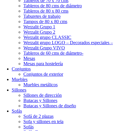
Tableros de 70 x 70 cms
Tableros de 80 cms de diámetro
Tableros de 80 x 80 cms
Taburetes de trabajo
Tampos de 80 x 80 cms
Werzalit Grupo 1
Werzalit Grupo 2
Werzalit grupo CLASSIC
Werzalit grupo LOGO – Decorados especiales –
Werzalit Grupo VIVO
Tableros de 60 cms de diámetro-
Mesas
Mesas para hostelería
Conjuntos
Conjuntos de exterior
Muebles
Muebles metálicos
Sillones
Sillones de dirección
Butacas y Sillones
Butacas y Sillones de diseño
Sofás
Sofá de 2 plazas
Sofa y sillones en tela
Sofás