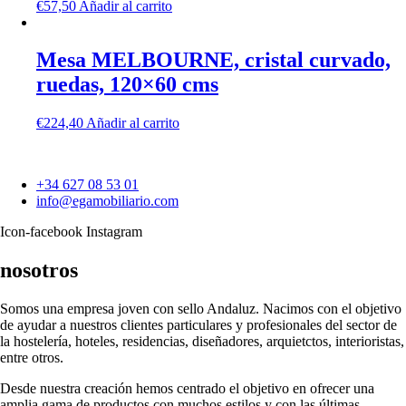
€
57,50
Añadir al carrito
Mesa MELBOURNE, cristal curvado,
ruedas, 120×60 cms
€
224,40
Añadir al carrito
+34 627 08 53 01
info@egamobiliario.com
Icon-facebook
Instagram
nosotros
Somos una empresa joven con sello Andaluz. Nacimos con el objetivo
de ayudar a nuestros clientes particulares y profesionales del sector de
la hostelería, hoteles, residencias, diseñadores, arquietctos, interioristas,
entre otros.
Desde nuestra creación hemos centrado el objetivo en ofrecer una
amplia gama de productos con muchos estilos y con las últimas