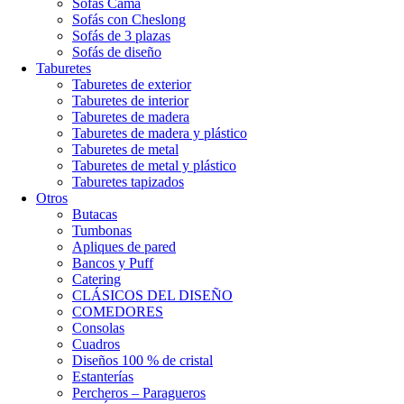
Sofás Cama
Sofás con Cheslong
Sofás de 3 plazas
Sofás de diseño
Taburetes
Taburetes de exterior
Taburetes de interior
Taburetes de madera
Taburetes de madera y plástico
Taburetes de metal
Taburetes de metal y plástico
Taburetes tapizados
Otros
Butacas
Tumbonas
Apliques de pared
Bancos y Puff
Catering
CLÁSICOS DEL DISEÑO
COMEDORES
Consolas
Cuadros
Diseños 100 % de cristal
Estanterías
Percheros – Paragueros