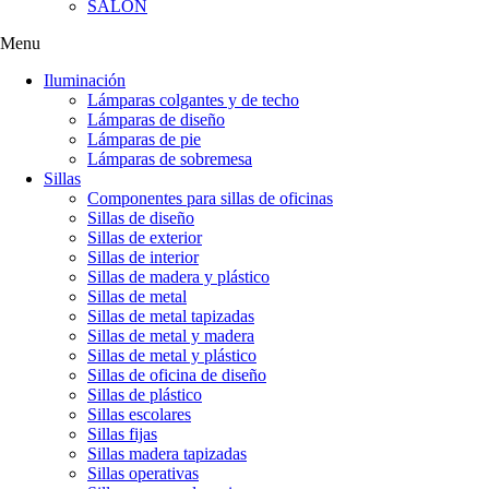
SALÓN
Menu
Iluminación
Lámparas colgantes y de techo
Lámparas de diseño
Lámparas de pie
Lámparas de sobremesa
Sillas
Componentes para sillas de oficinas
Sillas de diseño
Sillas de exterior
Sillas de interior
Sillas de madera y plástico
Sillas de metal
Sillas de metal tapizadas
Sillas de metal y madera
Sillas de metal y plástico
Sillas de oficina de diseño
Sillas de plástico
Sillas escolares
Sillas fijas
Sillas madera tapizadas
Sillas operativas