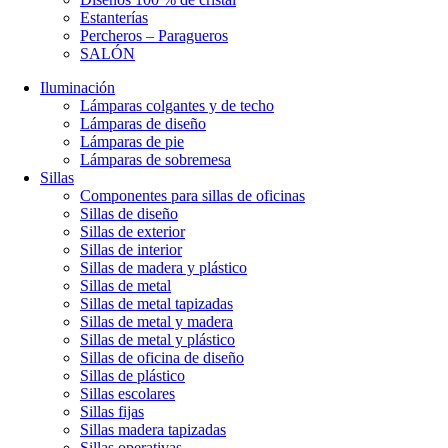
Estanterías
Percheros – Paragueros
SALÓN
Iluminación
Lámparas colgantes y de techo
Lámparas de diseño
Lámparas de pie
Lámparas de sobremesa
Sillas
Componentes para sillas de oficinas
Sillas de diseño
Sillas de exterior
Sillas de interior
Sillas de madera y plástico
Sillas de metal
Sillas de metal tapizadas
Sillas de metal y madera
Sillas de metal y plástico
Sillas de oficina de diseño
Sillas de plástico
Sillas escolares
Sillas fijas
Sillas madera tapizadas
Sillas operativas