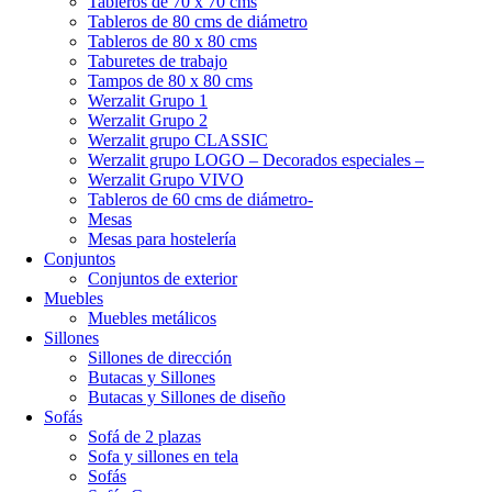
Tableros de 70 x 70 cms
Tableros de 80 cms de diámetro
Tableros de 80 x 80 cms
Taburetes de trabajo
Tampos de 80 x 80 cms
Werzalit Grupo 1
Werzalit Grupo 2
Werzalit grupo CLASSIC
Werzalit grupo LOGO – Decorados especiales –
Werzalit Grupo VIVO
Tableros de 60 cms de diámetro-
Mesas
Mesas para hostelería
Conjuntos
Conjuntos de exterior
Muebles
Muebles metálicos
Sillones
Sillones de dirección
Butacas y Sillones
Butacas y Sillones de diseño
Sofás
Sofá de 2 plazas
Sofa y sillones en tela
Sofás