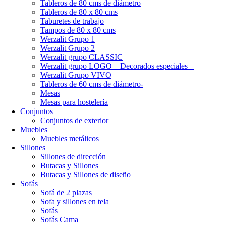
Tableros de 80 cms de diámetro
Tableros de 80 x 80 cms
Taburetes de trabajo
Tampos de 80 x 80 cms
Werzalit Grupo 1
Werzalit Grupo 2
Werzalit grupo CLASSIC
Werzalit grupo LOGO – Decorados especiales –
Werzalit Grupo VIVO
Tableros de 60 cms de diámetro-
Mesas
Mesas para hostelería
Conjuntos
Conjuntos de exterior
Muebles
Muebles metálicos
Sillones
Sillones de dirección
Butacas y Sillones
Butacas y Sillones de diseño
Sofás
Sofá de 2 plazas
Sofa y sillones en tela
Sofás
Sofás Cama