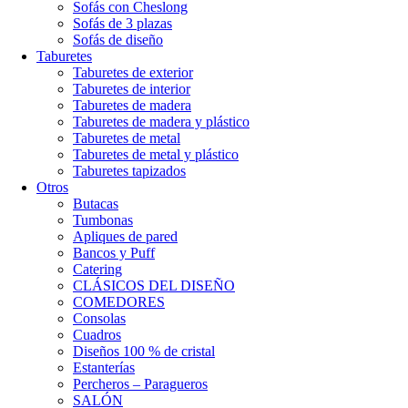
Sofás con Cheslong
Sofás de 3 plazas
Sofás de diseño
Taburetes
Taburetes de exterior
Taburetes de interior
Taburetes de madera
Taburetes de madera y plástico
Taburetes de metal
Taburetes de metal y plástico
Taburetes tapizados
Otros
Butacas
Tumbonas
Apliques de pared
Bancos y Puff
Catering
CLÁSICOS DEL DISEÑO
COMEDORES
Consolas
Cuadros
Diseños 100 % de cristal
Estanterías
Percheros – Paragueros
SALÓN