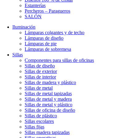
Estanterías
Percheros – Paragueros
SALÓN
Iluminación
Lámparas colgantes y de techo
Lámparas de diseño
Lámparas de pie
Lámparas de sobremesa
Sillas
Componentes para sillas de oficinas
Sillas de diseño
Sillas de exterior
Sillas de interior
Sillas de madera y plástico
Sillas de metal
Sillas de metal tapizadas
Sillas de metal y madera
Sillas de metal y plástico
Sillas de oficina de diseño
Sillas de plástico
Sillas escolares
Sillas fijas
Sillas madera tapizadas
Sillas operativas