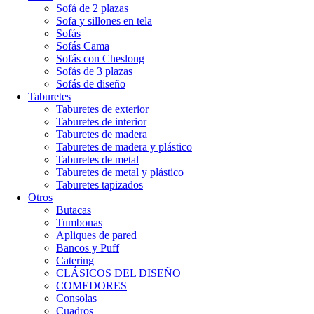
Sofá de 2 plazas
Sofa y sillones en tela
Sofás
Sofás Cama
Sofás con Cheslong
Sofás de 3 plazas
Sofás de diseño
Taburetes
Taburetes de exterior
Taburetes de interior
Taburetes de madera
Taburetes de madera y plástico
Taburetes de metal
Taburetes de metal y plástico
Taburetes tapizados
Otros
Butacas
Tumbonas
Apliques de pared
Bancos y Puff
Catering
CLÁSICOS DEL DISEÑO
COMEDORES
Consolas
Cuadros