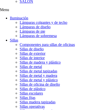
SALÓN
Menu
Iluminación
Lámparas colgantes y de techo
Lámparas de diseño
Lámparas de pie
Lámparas de sobremesa
Sillas
Componentes para sillas de oficinas
Sillas de diseño
Sillas de exterior
Sillas de interior
Sillas de madera y plástico
Sillas de metal
Sillas de metal tapizadas
Sillas de metal y madera
Sillas de metal y plástico
Sillas de oficina de diseño
Sillas de plástico
Sillas escolares
Sillas fijas
Sillas madera tapizadas
Sillas operativas