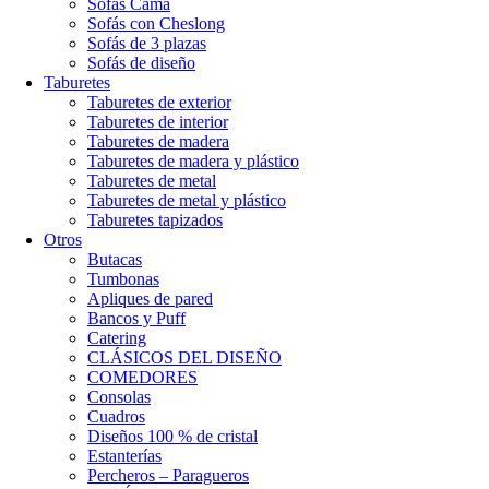
Sofás Cama
Sofás con Cheslong
Sofás de 3 plazas
Sofás de diseño
Taburetes
Taburetes de exterior
Taburetes de interior
Taburetes de madera
Taburetes de madera y plástico
Taburetes de metal
Taburetes de metal y plástico
Taburetes tapizados
Otros
Butacas
Tumbonas
Apliques de pared
Bancos y Puff
Catering
CLÁSICOS DEL DISEÑO
COMEDORES
Consolas
Cuadros
Diseños 100 % de cristal
Estanterías
Percheros – Paragueros