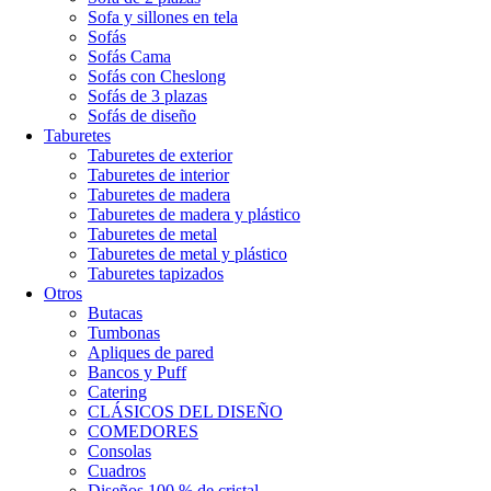
Sofa y sillones en tela
Sofás
Sofás Cama
Sofás con Cheslong
Sofás de 3 plazas
Sofás de diseño
Taburetes
Taburetes de exterior
Taburetes de interior
Taburetes de madera
Taburetes de madera y plástico
Taburetes de metal
Taburetes de metal y plástico
Taburetes tapizados
Otros
Butacas
Tumbonas
Apliques de pared
Bancos y Puff
Catering
CLÁSICOS DEL DISEÑO
COMEDORES
Consolas
Cuadros
Diseños 100 % de cristal