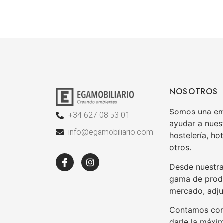
NOSOTROS
Somos una emp
+34 627 08 53 01
ayudar a nuest
info@egamobiliario.com
hostelería, hot
otros.
Desde nuestra
gama de produ
mercado, adju
Contamos con 
darle la máxi