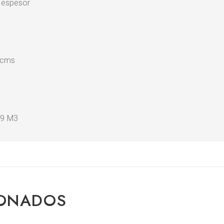
e espesor
 cms
79 M3
IONADOS