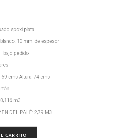
bado epoxi plata
r blanco. 10 mm. de espesor
 – bajo pedido
ores
 69 cms Altura: 74 cms
rtón
 0,116 m3
MEN DEL PALÉ: 2,79 M3
AL CARRITO