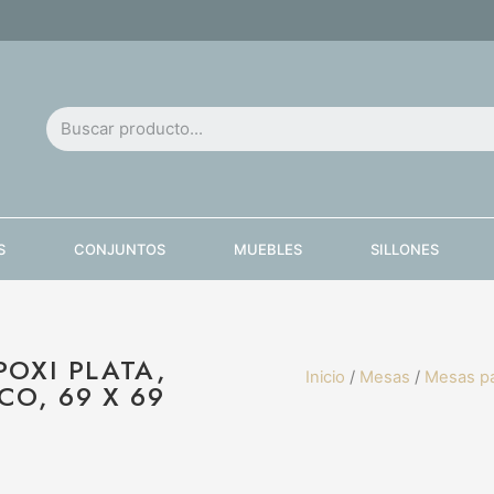
S
CONJUNTOS
MUEBLES
SILLONES
POXI PLATA,
Inicio
/
Mesas
/
Mesas pa
O, 69 X 69