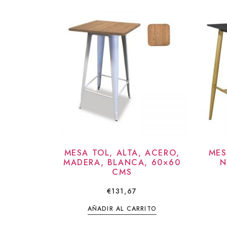
MESA TOL, ALTA, ACERO,
MES
MADERA, BLANCA, 60×60
N
CMS
€
131,67
AÑADIR AL CARRITO