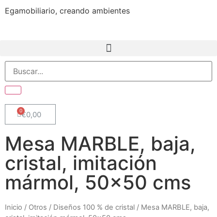
Egamobiliario, creando ambientes
€
0,00
Mesa MARBLE, baja,
cristal, imitación
mármol, 50x50 cms
Inicio
/
Otros
/
Diseños 100 % de cristal
/ Mesa MARBLE, baja,