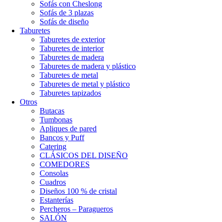
Sofás con Cheslong
Sofás de 3 plazas
Sofás de diseño
Taburetes
Taburetes de exterior
Taburetes de interior
Taburetes de madera
Taburetes de madera y plástico
Taburetes de metal
Taburetes de metal y plástico
Taburetes tapizados
Otros
Butacas
Tumbonas
Apliques de pared
Bancos y Puff
Catering
CLÁSICOS DEL DISEÑO
COMEDORES
Consolas
Cuadros
Diseños 100 % de cristal
Estanterías
Percheros – Paragueros
SALÓN