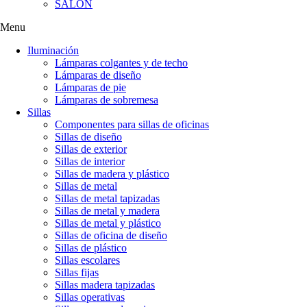
SALÓN
Menu
Iluminación
Lámparas colgantes y de techo
Lámparas de diseño
Lámparas de pie
Lámparas de sobremesa
Sillas
Componentes para sillas de oficinas
Sillas de diseño
Sillas de exterior
Sillas de interior
Sillas de madera y plástico
Sillas de metal
Sillas de metal tapizadas
Sillas de metal y madera
Sillas de metal y plástico
Sillas de oficina de diseño
Sillas de plástico
Sillas escolares
Sillas fijas
Sillas madera tapizadas
Sillas operativas