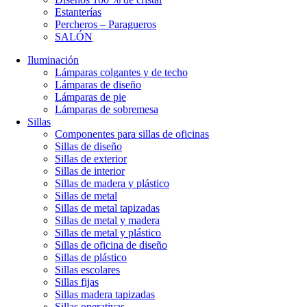
Estanterías
Percheros – Paragueros
SALÓN
Iluminación
Lámparas colgantes y de techo
Lámparas de diseño
Lámparas de pie
Lámparas de sobremesa
Sillas
Componentes para sillas de oficinas
Sillas de diseño
Sillas de exterior
Sillas de interior
Sillas de madera y plástico
Sillas de metal
Sillas de metal tapizadas
Sillas de metal y madera
Sillas de metal y plástico
Sillas de oficina de diseño
Sillas de plástico
Sillas escolares
Sillas fijas
Sillas madera tapizadas
Sillas operativas