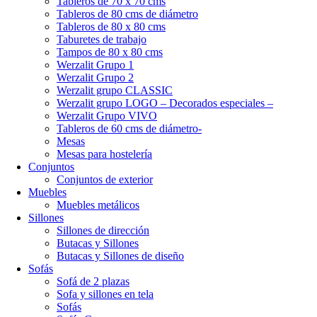
Tableros de 70 x 70 cms
Tableros de 80 cms de diámetro
Tableros de 80 x 80 cms
Taburetes de trabajo
Tampos de 80 x 80 cms
Werzalit Grupo 1
Werzalit Grupo 2
Werzalit grupo CLASSIC
Werzalit grupo LOGO – Decorados especiales –
Werzalit Grupo VIVO
Tableros de 60 cms de diámetro-
Mesas
Mesas para hostelería
Conjuntos
Conjuntos de exterior
Muebles
Muebles metálicos
Sillones
Sillones de dirección
Butacas y Sillones
Butacas y Sillones de diseño
Sofás
Sofá de 2 plazas
Sofa y sillones en tela
Sofás