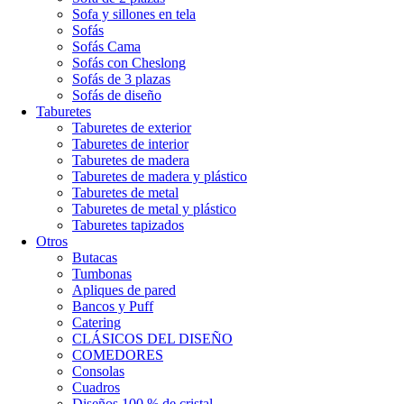
Sofa y sillones en tela
Sofás
Sofás Cama
Sofás con Cheslong
Sofás de 3 plazas
Sofás de diseño
Taburetes
Taburetes de exterior
Taburetes de interior
Taburetes de madera
Taburetes de madera y plástico
Taburetes de metal
Taburetes de metal y plástico
Taburetes tapizados
Otros
Butacas
Tumbonas
Apliques de pared
Bancos y Puff
Catering
CLÁSICOS DEL DISEÑO
COMEDORES
Consolas
Cuadros
Diseños 100 % de cristal