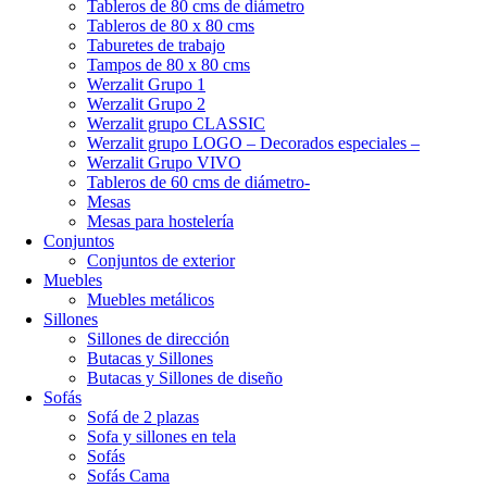
Tableros de 80 cms de diámetro
Tableros de 80 x 80 cms
Taburetes de trabajo
Tampos de 80 x 80 cms
Werzalit Grupo 1
Werzalit Grupo 2
Werzalit grupo CLASSIC
Werzalit grupo LOGO – Decorados especiales –
Werzalit Grupo VIVO
Tableros de 60 cms de diámetro-
Mesas
Mesas para hostelería
Conjuntos
Conjuntos de exterior
Muebles
Muebles metálicos
Sillones
Sillones de dirección
Butacas y Sillones
Butacas y Sillones de diseño
Sofás
Sofá de 2 plazas
Sofa y sillones en tela
Sofás
Sofás Cama