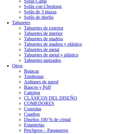
Sofás Cama
Sofás con Cheslong
Sofás de 3 plazas
Sofás de diseño
Taburetes
Taburetes de exterior
Taburetes de interior
Taburetes de madera
Taburetes de madera y plástico
Taburetes de metal
Taburetes de metal y plástico
Taburetes tapizados
Otros
Butacas
Tumbonas
Apliques de pared
Bancos y Puff
Catering
CLÁSICOS DEL DISEÑO
COMEDORES
Consolas
Cuadros
Diseños 100 % de cristal
Estanterías
Percheros – Paragueros