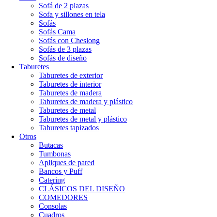
Sofá de 2 plazas
Sofa y sillones en tela
Sofás
Sofás Cama
Sofás con Cheslong
Sofás de 3 plazas
Sofás de diseño
Taburetes
Taburetes de exterior
Taburetes de interior
Taburetes de madera
Taburetes de madera y plástico
Taburetes de metal
Taburetes de metal y plástico
Taburetes tapizados
Otros
Butacas
Tumbonas
Apliques de pared
Bancos y Puff
Catering
CLÁSICOS DEL DISEÑO
COMEDORES
Consolas
Cuadros