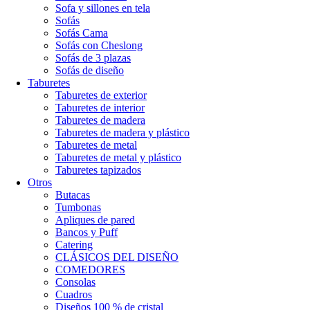
Sofa y sillones en tela
Sofás
Sofás Cama
Sofás con Cheslong
Sofás de 3 plazas
Sofás de diseño
Taburetes
Taburetes de exterior
Taburetes de interior
Taburetes de madera
Taburetes de madera y plástico
Taburetes de metal
Taburetes de metal y plástico
Taburetes tapizados
Otros
Butacas
Tumbonas
Apliques de pared
Bancos y Puff
Catering
CLÁSICOS DEL DISEÑO
COMEDORES
Consolas
Cuadros
Diseños 100 % de cristal