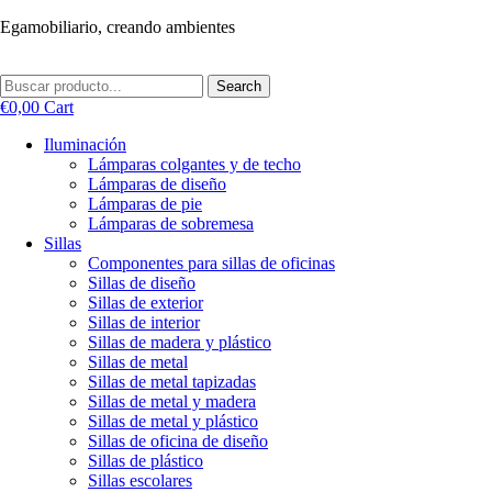
Ir
Egamobiliario, creando ambientes
al
contenido
Search
€
0,00
Cart
Iluminación
Lámparas colgantes y de techo
Lámparas de diseño
Lámparas de pie
Lámparas de sobremesa
Sillas
Componentes para sillas de oficinas
Sillas de diseño
Sillas de exterior
Sillas de interior
Sillas de madera y plástico
Sillas de metal
Sillas de metal tapizadas
Sillas de metal y madera
Sillas de metal y plástico
Sillas de oficina de diseño
Sillas de plástico
Sillas escolares