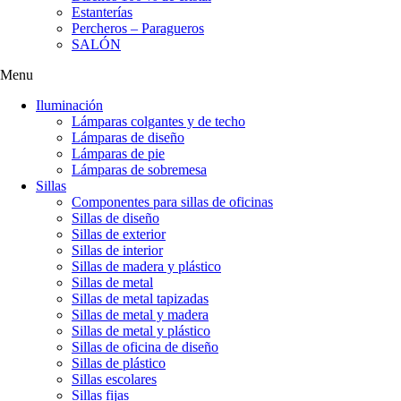
Estanterías
Percheros – Paragueros
SALÓN
Menu
Iluminación
Lámparas colgantes y de techo
Lámparas de diseño
Lámparas de pie
Lámparas de sobremesa
Sillas
Componentes para sillas de oficinas
Sillas de diseño
Sillas de exterior
Sillas de interior
Sillas de madera y plástico
Sillas de metal
Sillas de metal tapizadas
Sillas de metal y madera
Sillas de metal y plástico
Sillas de oficina de diseño
Sillas de plástico
Sillas escolares
Sillas fijas