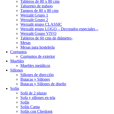
Tableros de 80 x 80 cms
Taburetes de trabajo
Tampos de 80 x 80 cms
Werzalit Grupo 1
Werzalit Grupo 2
Werzalit grupo CLASSIC
Werzalit grupo LOGO – Decorados especiales –
Werzalit Grupo VIVO
Tableros de 60 cms de diámetro-
Mesas
Mesas para hostelería
Conjuntos
Conjuntos de exterior
Muebles
Muebles metálicos
Sillones
Sillones de dirección
Butacas y Sillones
Butacas y Sillones de diseño
Sofás
Sofá de 2 plazas
Sofa y sillones en tela
Sofás
Sofás Cama
Sofás con Cheslong