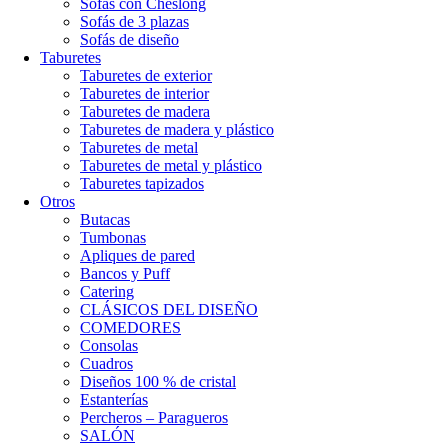
Sofás con Cheslong
Sofás de 3 plazas
Sofás de diseño
Taburetes
Taburetes de exterior
Taburetes de interior
Taburetes de madera
Taburetes de madera y plástico
Taburetes de metal
Taburetes de metal y plástico
Taburetes tapizados
Otros
Butacas
Tumbonas
Apliques de pared
Bancos y Puff
Catering
CLÁSICOS DEL DISEÑO
COMEDORES
Consolas
Cuadros
Diseños 100 % de cristal
Estanterías
Percheros – Paragueros
SALÓN