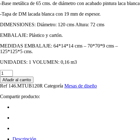
-Base metálica de 65 cms. de diámetro con acabado pintura laca blanca
-Tapa de DM lacada blanca con 19 mm de espesor.
DIMENSIONES: Diámetro: 120 cms Altura: 72 cms
EMBALAJE: Plástico y cartón.
MEDIDAS EMBALAJE: 64*14*14 cms – 70*70*9 cms –
125*125*5 cms.
UNIDADES: 1 VOLUMEN: 0,16 m3
Cantidad
de
Añadir al carrito
Mesa
Ref
146.MTUB120R
Categoría
Mesas de diseño
TUL
(H),
Compartir producto:
base
de
metal,
tapa
lacada
blanca,
120
Descripción
cms