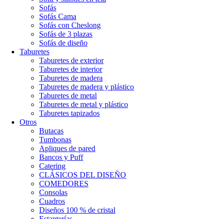
Sofás
Sofás Cama
Sofás con Cheslong
Sofás de 3 plazas
Sofás de diseño
Taburetes
Taburetes de exterior
Taburetes de interior
Taburetes de madera
Taburetes de madera y plástico
Taburetes de metal
Taburetes de metal y plástico
Taburetes tapizados
Otros
Butacas
Tumbonas
Apliques de pared
Bancos y Puff
Catering
CLÁSICOS DEL DISEÑO
COMEDORES
Consolas
Cuadros
Diseños 100 % de cristal
Estanterías