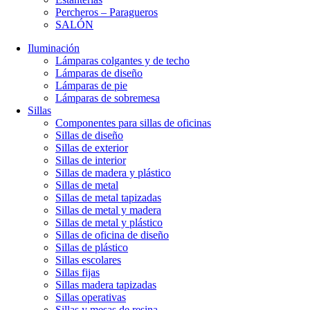
Percheros – Paragueros
SALÓN
Iluminación
Lámparas colgantes y de techo
Lámparas de diseño
Lámparas de pie
Lámparas de sobremesa
Sillas
Componentes para sillas de oficinas
Sillas de diseño
Sillas de exterior
Sillas de interior
Sillas de madera y plástico
Sillas de metal
Sillas de metal tapizadas
Sillas de metal y madera
Sillas de metal y plástico
Sillas de oficina de diseño
Sillas de plástico
Sillas escolares
Sillas fijas
Sillas madera tapizadas
Sillas operativas
Sillas y mesas de resina