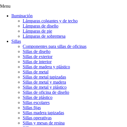
Menu
Iluminación
Lámparas colgantes y de techo
Lámparas de diseño
Lámparas de pie
Lámparas de sobremesa
Sillas
Componentes para sillas de oficinas
Sillas de diseño
Sillas de exterior
Sillas de interior
Sillas de madera y plástico
Sillas de metal
Sillas de metal tapizadas
Sillas de metal y madera
Sillas de metal y plástico
Sillas de oficina de diseño
Sillas de plástico
Sillas escolares
Sillas fijas
Sillas madera tapizadas
Sillas operativas
Sillas y mesas de resina