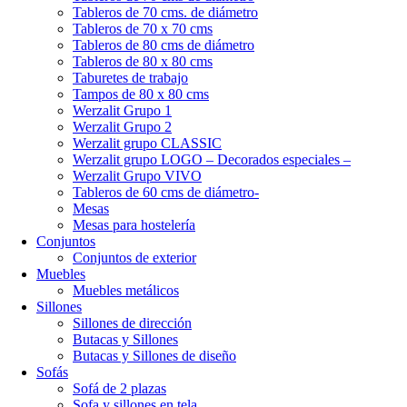
Tableros de 70 cms. de diámetro
Tableros de 70 x 70 cms
Tableros de 80 cms de diámetro
Tableros de 80 x 80 cms
Taburetes de trabajo
Tampos de 80 x 80 cms
Werzalit Grupo 1
Werzalit Grupo 2
Werzalit grupo CLASSIC
Werzalit grupo LOGO – Decorados especiales –
Werzalit Grupo VIVO
Tableros de 60 cms de diámetro-
Mesas
Mesas para hostelería
Conjuntos
Conjuntos de exterior
Muebles
Muebles metálicos
Sillones
Sillones de dirección
Butacas y Sillones
Butacas y Sillones de diseño
Sofás
Sofá de 2 plazas
Sofa y sillones en tela