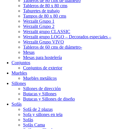
Tableros de 80 cms de diámetro
Tableros de 80 x 80 cms
Taburetes de trabajo
Tampos de 80 x 80 cms
Werzalit Grupo 1
Werzalit Grupo 2
Werzalit grupo CLASSIC
Werzalit grupo LOGO – Decorados especiales –
Werzalit Grupo VIVO
Tableros de 60 cms de diámetro-
Mesas
Mesas para hostelería
Conjuntos
Conjuntos de exterior
Muebles
Muebles metálicos
Sillones
Sillones de dirección
Butacas y Sillones
Butacas y Sillones de diseño
Sofás
Sofá de 2 plazas
Sofa y sillones en tela
Sofás
Sofás Cama