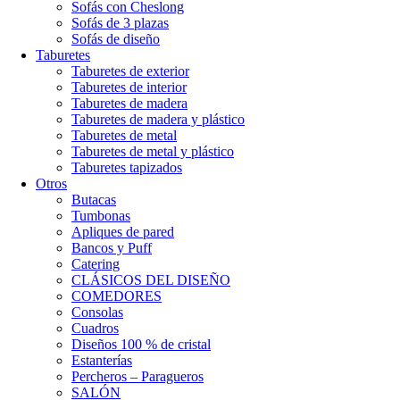
Sofás con Cheslong
Sofás de 3 plazas
Sofás de diseño
Taburetes
Taburetes de exterior
Taburetes de interior
Taburetes de madera
Taburetes de madera y plástico
Taburetes de metal
Taburetes de metal y plástico
Taburetes tapizados
Otros
Butacas
Tumbonas
Apliques de pared
Bancos y Puff
Catering
CLÁSICOS DEL DISEÑO
COMEDORES
Consolas
Cuadros
Diseños 100 % de cristal
Estanterías
Percheros – Paragueros
SALÓN