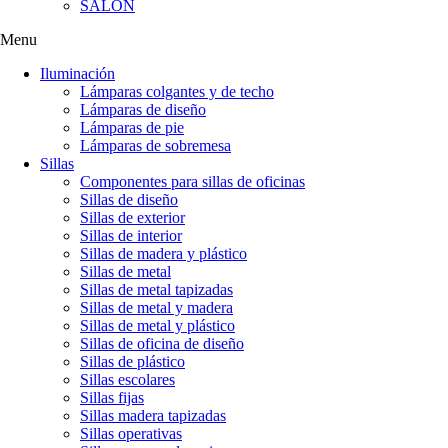
SALÓN
Menu
Iluminación
Lámparas colgantes y de techo
Lámparas de diseño
Lámparas de pie
Lámparas de sobremesa
Sillas
Componentes para sillas de oficinas
Sillas de diseño
Sillas de exterior
Sillas de interior
Sillas de madera y plástico
Sillas de metal
Sillas de metal tapizadas
Sillas de metal y madera
Sillas de metal y plástico
Sillas de oficina de diseño
Sillas de plástico
Sillas escolares
Sillas fijas
Sillas madera tapizadas
Sillas operativas