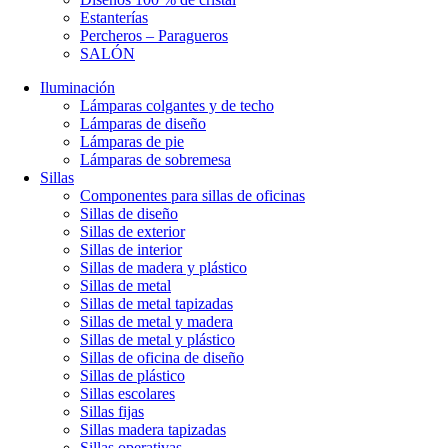
Estanterías
Percheros – Paragueros
SALÓN
Iluminación
Lámparas colgantes y de techo
Lámparas de diseño
Lámparas de pie
Lámparas de sobremesa
Sillas
Componentes para sillas de oficinas
Sillas de diseño
Sillas de exterior
Sillas de interior
Sillas de madera y plástico
Sillas de metal
Sillas de metal tapizadas
Sillas de metal y madera
Sillas de metal y plástico
Sillas de oficina de diseño
Sillas de plástico
Sillas escolares
Sillas fijas
Sillas madera tapizadas
Sillas operativas