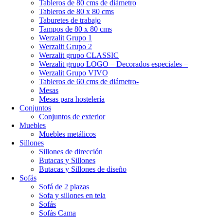
Tableros de 80 cms de diámetro
Tableros de 80 x 80 cms
Taburetes de trabajo
Tampos de 80 x 80 cms
Werzalit Grupo 1
Werzalit Grupo 2
Werzalit grupo CLASSIC
Werzalit grupo LOGO – Decorados especiales –
Werzalit Grupo VIVO
Tableros de 60 cms de diámetro-
Mesas
Mesas para hostelería
Conjuntos
Conjuntos de exterior
Muebles
Muebles metálicos
Sillones
Sillones de dirección
Butacas y Sillones
Butacas y Sillones de diseño
Sofás
Sofá de 2 plazas
Sofa y sillones en tela
Sofás
Sofás Cama