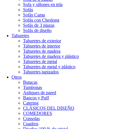
Sofa y sillones en tela
Sofás
Sofás Cama
Sofás con Cheslong
Sofás de 3 plazas
Sofás de diseño
Taburetes
Taburetes de exterior
Taburetes de interior
Taburetes de madera
Taburetes de madera y plástico
Taburetes de metal
Taburetes de metal y plástico
Taburetes tapizados
Otros
Butacas
Tumbonas
Apliques de pared
Bancos y Puff
Catering
CLÁSICOS DEL DISEÑO
COMEDORES
Consolas
Cuadros
Diseños 100 % de cristal