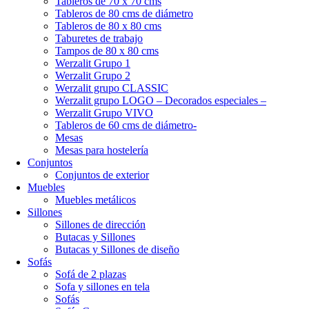
Tableros de 70 x 70 cms
Tableros de 80 cms de diámetro
Tableros de 80 x 80 cms
Taburetes de trabajo
Tampos de 80 x 80 cms
Werzalit Grupo 1
Werzalit Grupo 2
Werzalit grupo CLASSIC
Werzalit grupo LOGO – Decorados especiales –
Werzalit Grupo VIVO
Tableros de 60 cms de diámetro-
Mesas
Mesas para hostelería
Conjuntos
Conjuntos de exterior
Muebles
Muebles metálicos
Sillones
Sillones de dirección
Butacas y Sillones
Butacas y Sillones de diseño
Sofás
Sofá de 2 plazas
Sofa y sillones en tela
Sofás