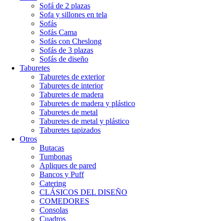
Sofá de 2 plazas
Sofa y sillones en tela
Sofás
Sofás Cama
Sofás con Cheslong
Sofás de 3 plazas
Sofás de diseño
Taburetes
Taburetes de exterior
Taburetes de interior
Taburetes de madera
Taburetes de madera y plástico
Taburetes de metal
Taburetes de metal y plástico
Taburetes tapizados
Otros
Butacas
Tumbonas
Apliques de pared
Bancos y Puff
Catering
CLÁSICOS DEL DISEÑO
COMEDORES
Consolas
Cuadros