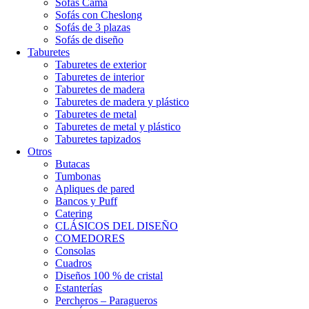
Sofás Cama
Sofás con Cheslong
Sofás de 3 plazas
Sofás de diseño
Taburetes
Taburetes de exterior
Taburetes de interior
Taburetes de madera
Taburetes de madera y plástico
Taburetes de metal
Taburetes de metal y plástico
Taburetes tapizados
Otros
Butacas
Tumbonas
Apliques de pared
Bancos y Puff
Catering
CLÁSICOS DEL DISEÑO
COMEDORES
Consolas
Cuadros
Diseños 100 % de cristal
Estanterías
Percheros – Paragueros