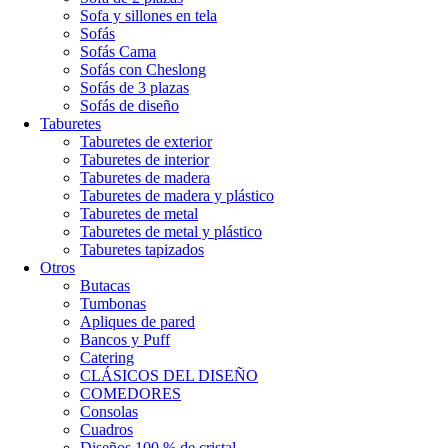
Sofa y sillones en tela
Sofás
Sofás Cama
Sofás con Cheslong
Sofás de 3 plazas
Sofás de diseño
Taburetes
Taburetes de exterior
Taburetes de interior
Taburetes de madera
Taburetes de madera y plástico
Taburetes de metal
Taburetes de metal y plástico
Taburetes tapizados
Otros
Butacas
Tumbonas
Apliques de pared
Bancos y Puff
Catering
CLÁSICOS DEL DISEÑO
COMEDORES
Consolas
Cuadros
Diseños 100 % de cristal