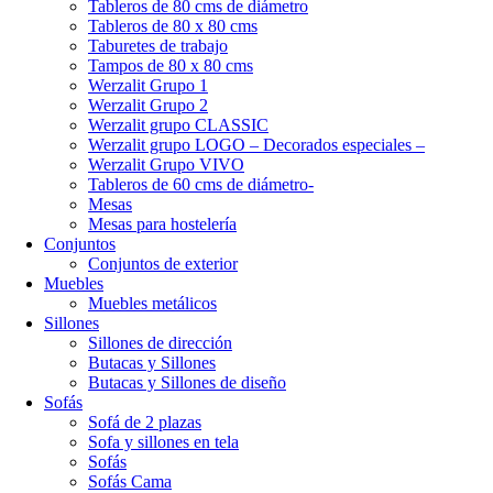
Tableros de 80 cms de diámetro
Tableros de 80 x 80 cms
Taburetes de trabajo
Tampos de 80 x 80 cms
Werzalit Grupo 1
Werzalit Grupo 2
Werzalit grupo CLASSIC
Werzalit grupo LOGO – Decorados especiales –
Werzalit Grupo VIVO
Tableros de 60 cms de diámetro-
Mesas
Mesas para hostelería
Conjuntos
Conjuntos de exterior
Muebles
Muebles metálicos
Sillones
Sillones de dirección
Butacas y Sillones
Butacas y Sillones de diseño
Sofás
Sofá de 2 plazas
Sofa y sillones en tela
Sofás
Sofás Cama