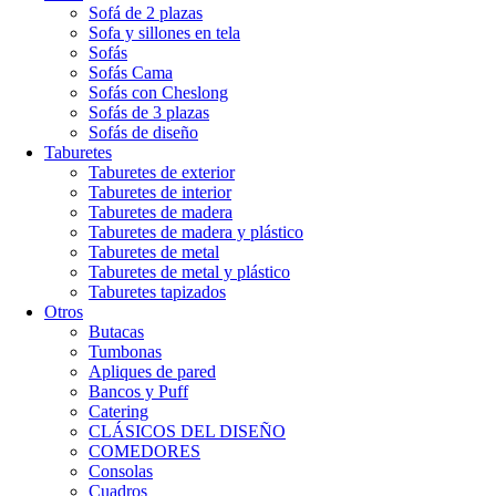
Sofá de 2 plazas
Sofa y sillones en tela
Sofás
Sofás Cama
Sofás con Cheslong
Sofás de 3 plazas
Sofás de diseño
Taburetes
Taburetes de exterior
Taburetes de interior
Taburetes de madera
Taburetes de madera y plástico
Taburetes de metal
Taburetes de metal y plástico
Taburetes tapizados
Otros
Butacas
Tumbonas
Apliques de pared
Bancos y Puff
Catering
CLÁSICOS DEL DISEÑO
COMEDORES
Consolas
Cuadros