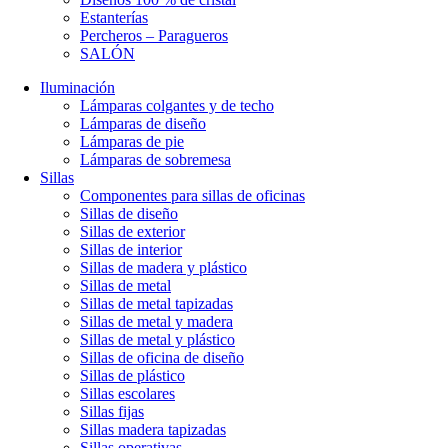
Estanterías
Percheros – Paragueros
SALÓN
Iluminación
Lámparas colgantes y de techo
Lámparas de diseño
Lámparas de pie
Lámparas de sobremesa
Sillas
Componentes para sillas de oficinas
Sillas de diseño
Sillas de exterior
Sillas de interior
Sillas de madera y plástico
Sillas de metal
Sillas de metal tapizadas
Sillas de metal y madera
Sillas de metal y plástico
Sillas de oficina de diseño
Sillas de plástico
Sillas escolares
Sillas fijas
Sillas madera tapizadas
Sillas operativas