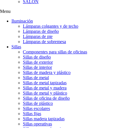
SALÓN
Menu
Iluminación
Lámparas colgantes y de techo
Lámparas de diseño
Lámparas de pie
Lámparas de sobremesa
Sillas
Componentes para sillas de oficinas
Sillas de diseño
Sillas de exterior
Sillas de interior
Sillas de madera y plástico
Sillas de metal
Sillas de metal tapizadas
Sillas de metal y madera
Sillas de metal y plástico
Sillas de oficina de diseño
Sillas de plástico
Sillas escolares
Sillas fijas
Sillas madera tapizadas
Sillas operativas