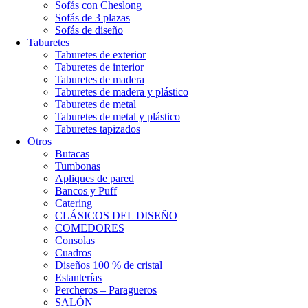
Sofás con Cheslong
Sofás de 3 plazas
Sofás de diseño
Taburetes
Taburetes de exterior
Taburetes de interior
Taburetes de madera
Taburetes de madera y plástico
Taburetes de metal
Taburetes de metal y plástico
Taburetes tapizados
Otros
Butacas
Tumbonas
Apliques de pared
Bancos y Puff
Catering
CLÁSICOS DEL DISEÑO
COMEDORES
Consolas
Cuadros
Diseños 100 % de cristal
Estanterías
Percheros – Paragueros
SALÓN