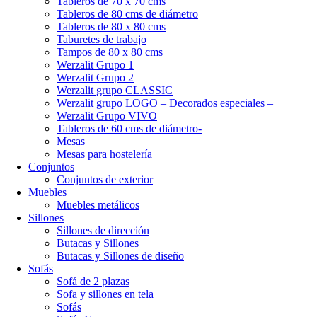
Tableros de 70 x 70 cms
Tableros de 80 cms de diámetro
Tableros de 80 x 80 cms
Taburetes de trabajo
Tampos de 80 x 80 cms
Werzalit Grupo 1
Werzalit Grupo 2
Werzalit grupo CLASSIC
Werzalit grupo LOGO – Decorados especiales –
Werzalit Grupo VIVO
Tableros de 60 cms de diámetro-
Mesas
Mesas para hostelería
Conjuntos
Conjuntos de exterior
Muebles
Muebles metálicos
Sillones
Sillones de dirección
Butacas y Sillones
Butacas y Sillones de diseño
Sofás
Sofá de 2 plazas
Sofa y sillones en tela
Sofás