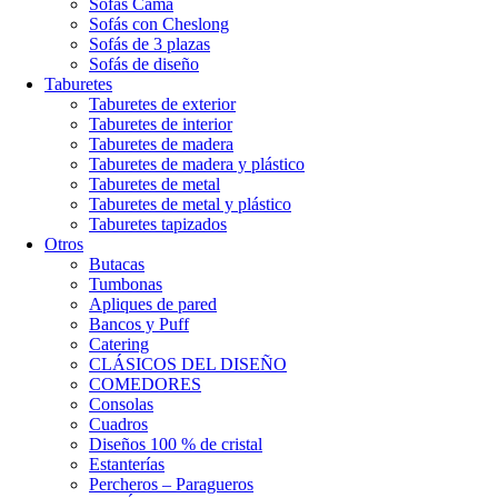
Sofás Cama
Sofás con Cheslong
Sofás de 3 plazas
Sofás de diseño
Taburetes
Taburetes de exterior
Taburetes de interior
Taburetes de madera
Taburetes de madera y plástico
Taburetes de metal
Taburetes de metal y plástico
Taburetes tapizados
Otros
Butacas
Tumbonas
Apliques de pared
Bancos y Puff
Catering
CLÁSICOS DEL DISEÑO
COMEDORES
Consolas
Cuadros
Diseños 100 % de cristal
Estanterías
Percheros – Paragueros