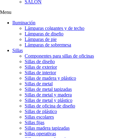
SALÓN
Menu
Iluminación
Lámparas colgantes y de techo
Lámparas de diseño
Lámparas de pie
Lámparas de sobremesa
Sillas
Componentes para sillas de oficinas
Sillas de diseño
Sillas de exterior
Sillas de interior
Sillas de madera y plástico
Sillas de metal
Sillas de metal tapizadas
Sillas de metal y madera
Sillas de metal y plástico
Sillas de oficina de diseño
Sillas de plástico
Sillas escolares
Sillas fijas
Sillas madera tapizadas
Sillas operativas