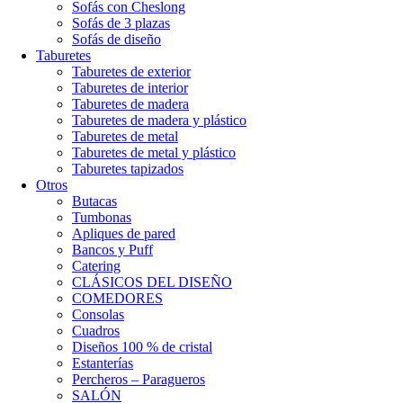
Sofás con Cheslong
Sofás de 3 plazas
Sofás de diseño
Taburetes
Taburetes de exterior
Taburetes de interior
Taburetes de madera
Taburetes de madera y plástico
Taburetes de metal
Taburetes de metal y plástico
Taburetes tapizados
Otros
Butacas
Tumbonas
Apliques de pared
Bancos y Puff
Catering
CLÁSICOS DEL DISEÑO
COMEDORES
Consolas
Cuadros
Diseños 100 % de cristal
Estanterías
Percheros – Paragueros
SALÓN