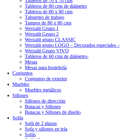
Tableros de 70 x 70 cms
Tableros de 80 cms de diámetro
Tableros de 80 x 80 cms
Taburetes de trabajo
Tampos de 80 x 80 cms
Werzalit Grupo 1
Werzalit Grupo 2
Werzalit grupo CLASSIC
Werzalit grupo LOGO – Decorados especiales –
Werzalit Grupo VIVO
Tableros de 60 cms de diámetro-
Mesas
Mesas para hostelería
Conjuntos
Conjuntos de exterior
Muebles
Muebles metálicos
Sillones
Sillones de dirección
Butacas y Sillones
Butacas y Sillones de diseño
Sofás
Sofá de 2 plazas
Sofa y sillones en tela
Sofás