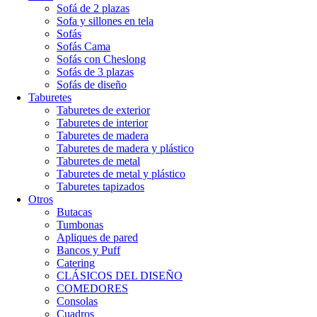
Sofá de 2 plazas
Sofa y sillones en tela
Sofás
Sofás Cama
Sofás con Cheslong
Sofás de 3 plazas
Sofás de diseño
Taburetes
Taburetes de exterior
Taburetes de interior
Taburetes de madera
Taburetes de madera y plástico
Taburetes de metal
Taburetes de metal y plástico
Taburetes tapizados
Otros
Butacas
Tumbonas
Apliques de pared
Bancos y Puff
Catering
CLÁSICOS DEL DISEÑO
COMEDORES
Consolas
Cuadros