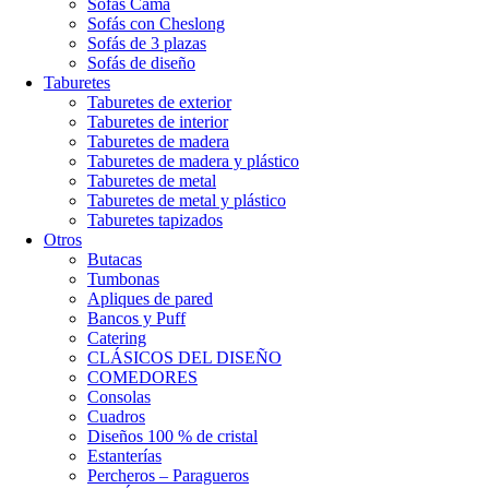
Sofás Cama
Sofás con Cheslong
Sofás de 3 plazas
Sofás de diseño
Taburetes
Taburetes de exterior
Taburetes de interior
Taburetes de madera
Taburetes de madera y plástico
Taburetes de metal
Taburetes de metal y plástico
Taburetes tapizados
Otros
Butacas
Tumbonas
Apliques de pared
Bancos y Puff
Catering
CLÁSICOS DEL DISEÑO
COMEDORES
Consolas
Cuadros
Diseños 100 % de cristal
Estanterías
Percheros – Paragueros