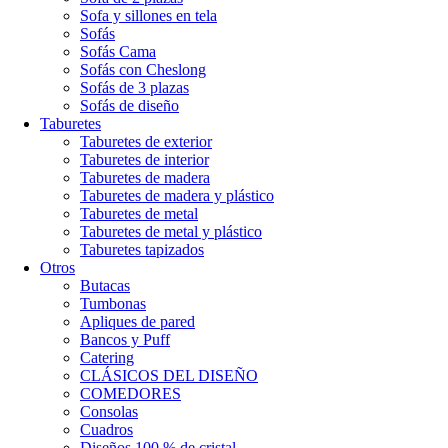
Sofa y sillones en tela
Sofás
Sofás Cama
Sofás con Cheslong
Sofás de 3 plazas
Sofás de diseño
Taburetes
Taburetes de exterior
Taburetes de interior
Taburetes de madera
Taburetes de madera y plástico
Taburetes de metal
Taburetes de metal y plástico
Taburetes tapizados
Otros
Butacas
Tumbonas
Apliques de pared
Bancos y Puff
Catering
CLÁSICOS DEL DISEÑO
COMEDORES
Consolas
Cuadros
Diseños 100 % de cristal