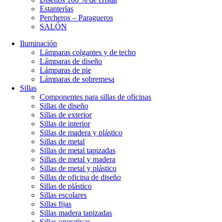
Estanterías
Percheros – Paragueros
SALÓN
Iluminación
Lámparas colgantes y de techo
Lámparas de diseño
Lámparas de pie
Lámparas de sobremesa
Sillas
Componentes para sillas de oficinas
Sillas de diseño
Sillas de exterior
Sillas de interior
Sillas de madera y plástico
Sillas de metal
Sillas de metal tapizadas
Sillas de metal y madera
Sillas de metal y plástico
Sillas de oficina de diseño
Sillas de plástico
Sillas escolares
Sillas fijas
Sillas madera tapizadas
Sillas operativas