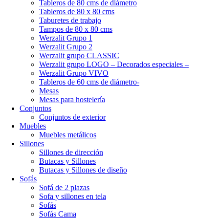
Tableros de 80 cms de diámetro
Tableros de 80 x 80 cms
Taburetes de trabajo
Tampos de 80 x 80 cms
Werzalit Grupo 1
Werzalit Grupo 2
Werzalit grupo CLASSIC
Werzalit grupo LOGO – Decorados especiales –
Werzalit Grupo VIVO
Tableros de 60 cms de diámetro-
Mesas
Mesas para hostelería
Conjuntos
Conjuntos de exterior
Muebles
Muebles metálicos
Sillones
Sillones de dirección
Butacas y Sillones
Butacas y Sillones de diseño
Sofás
Sofá de 2 plazas
Sofa y sillones en tela
Sofás
Sofás Cama