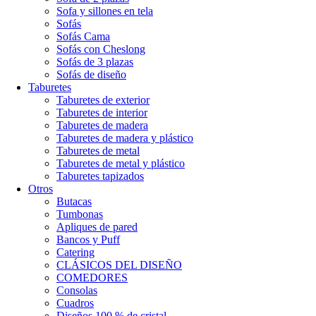
Sofa y sillones en tela
Sofás
Sofás Cama
Sofás con Cheslong
Sofás de 3 plazas
Sofás de diseño
Taburetes
Taburetes de exterior
Taburetes de interior
Taburetes de madera
Taburetes de madera y plástico
Taburetes de metal
Taburetes de metal y plástico
Taburetes tapizados
Otros
Butacas
Tumbonas
Apliques de pared
Bancos y Puff
Catering
CLÁSICOS DEL DISEÑO
COMEDORES
Consolas
Cuadros
Diseños 100 % de cristal