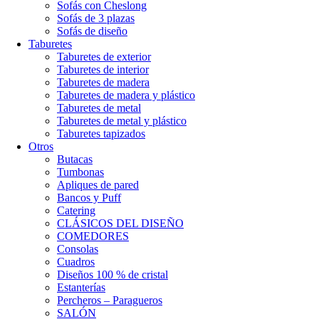
Sofás con Cheslong
Sofás de 3 plazas
Sofás de diseño
Taburetes
Taburetes de exterior
Taburetes de interior
Taburetes de madera
Taburetes de madera y plástico
Taburetes de metal
Taburetes de metal y plástico
Taburetes tapizados
Otros
Butacas
Tumbonas
Apliques de pared
Bancos y Puff
Catering
CLÁSICOS DEL DISEÑO
COMEDORES
Consolas
Cuadros
Diseños 100 % de cristal
Estanterías
Percheros – Paragueros
SALÓN