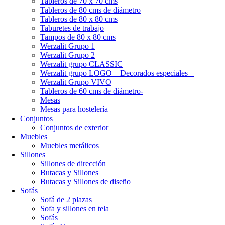
Tableros de 70 x 70 cms
Tableros de 80 cms de diámetro
Tableros de 80 x 80 cms
Taburetes de trabajo
Tampos de 80 x 80 cms
Werzalit Grupo 1
Werzalit Grupo 2
Werzalit grupo CLASSIC
Werzalit grupo LOGO – Decorados especiales –
Werzalit Grupo VIVO
Tableros de 60 cms de diámetro-
Mesas
Mesas para hostelería
Conjuntos
Conjuntos de exterior
Muebles
Muebles metálicos
Sillones
Sillones de dirección
Butacas y Sillones
Butacas y Sillones de diseño
Sofás
Sofá de 2 plazas
Sofa y sillones en tela
Sofás