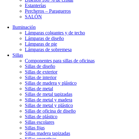
Estanterías
Percheros – Paragueros
SALÓN
Iluminación
Lámparas colgantes y de techo
Lámparas de diseño
Lámparas de pie
Lámparas de sobremesa
Sillas
Componentes para sillas de oficinas
Sillas de diseño
Sillas de exterior
Sillas de interior
Sillas de madera y plástico
Sillas de metal
Sillas de metal tapizadas
Sillas de metal y madera
Sillas de metal y plástico
Sillas de oficina de diseño
Sillas de plástico
Sillas escolares
Sillas fijas
Sillas madera tapizadas
Sillas operativas