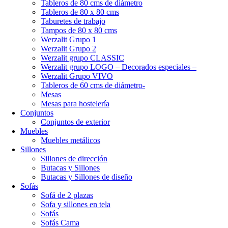
Tableros de 80 cms de diámetro
Tableros de 80 x 80 cms
Taburetes de trabajo
Tampos de 80 x 80 cms
Werzalit Grupo 1
Werzalit Grupo 2
Werzalit grupo CLASSIC
Werzalit grupo LOGO – Decorados especiales –
Werzalit Grupo VIVO
Tableros de 60 cms de diámetro-
Mesas
Mesas para hostelería
Conjuntos
Conjuntos de exterior
Muebles
Muebles metálicos
Sillones
Sillones de dirección
Butacas y Sillones
Butacas y Sillones de diseño
Sofás
Sofá de 2 plazas
Sofa y sillones en tela
Sofás
Sofás Cama