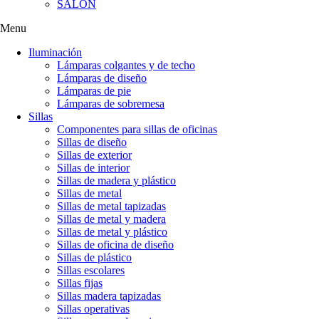
SALÓN
Menu
Iluminación
Lámparas colgantes y de techo
Lámparas de diseño
Lámparas de pie
Lámparas de sobremesa
Sillas
Componentes para sillas de oficinas
Sillas de diseño
Sillas de exterior
Sillas de interior
Sillas de madera y plástico
Sillas de metal
Sillas de metal tapizadas
Sillas de metal y madera
Sillas de metal y plástico
Sillas de oficina de diseño
Sillas de plástico
Sillas escolares
Sillas fijas
Sillas madera tapizadas
Sillas operativas