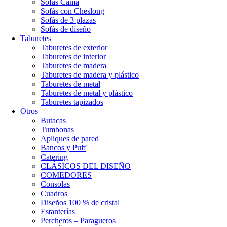
Sofás Cama
Sofás con Cheslong
Sofás de 3 plazas
Sofás de diseño
Taburetes
Taburetes de exterior
Taburetes de interior
Taburetes de madera
Taburetes de madera y plástico
Taburetes de metal
Taburetes de metal y plástico
Taburetes tapizados
Otros
Butacas
Tumbonas
Apliques de pared
Bancos y Puff
Catering
CLÁSICOS DEL DISEÑO
COMEDORES
Consolas
Cuadros
Diseños 100 % de cristal
Estanterías
Percheros – Paragueros