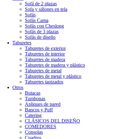
Sofá de 2 plazas
Sofa y sillones en tela
Sofás
Sofás Cama
Sofás con Cheslong
Sofás de 3 plazas
Sofás de diseño
Taburetes
Taburetes de exterior
Taburetes de interior
Taburetes de madera
Taburetes de madera y plástico
Taburetes de metal
Taburetes de metal y plástico
Taburetes tapizados
Otros
Butacas
Tumbonas
Apliques de pared
Bancos y Puff
Catering
CLÁSICOS DEL DISEÑO
COMEDORES
Consolas
Cuadros