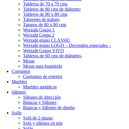
Tableros de 70 x 70 cms
Tableros de 80 cms de diámetro
Tableros de 80 x 80 cms
Taburetes de trabajo
Tampos de 80 x 80 cms
Werzalit Grupo 1
Werzalit Grupo 2
Werzalit grupo CLASSIC
Werzalit grupo LOGO – Decorados especiales –
Werzalit Grupo VIVO
Tableros de 60 cms de diámetro-
Mesas
Mesas para hostelería
Conjuntos
Conjuntos de exterior
Muebles
Muebles metálicos
Sillones
Sillones de dirección
Butacas y Sillones
Butacas y Sillones de diseño
Sofás
Sofá de 2 plazas
Sofa y sillones en tela
Sofás