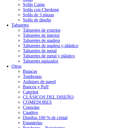
Sofás Cama
Sofás con Cheslong
Sofás de 3 plazas
Sofás de diseño
Taburetes
Taburetes de exterior
Taburetes de interior
Taburetes de madera
Taburetes de madera y plástico
Taburetes de metal
Taburetes de metal y plástico
Taburetes tapizados
Otros
Butacas
Tumbonas
Apliques de pared
Bancos y Puff
Catering
CLÁSICOS DEL DISEÑO
COMEDORES
Consolas
Cuadros
Diseños 100 % de cristal
Estanterías
Percheros – Paragueros