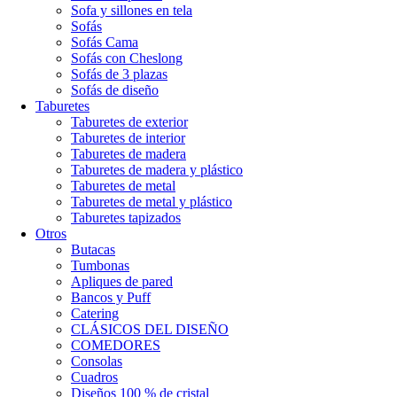
Sofa y sillones en tela
Sofás
Sofás Cama
Sofás con Cheslong
Sofás de 3 plazas
Sofás de diseño
Taburetes
Taburetes de exterior
Taburetes de interior
Taburetes de madera
Taburetes de madera y plástico
Taburetes de metal
Taburetes de metal y plástico
Taburetes tapizados
Otros
Butacas
Tumbonas
Apliques de pared
Bancos y Puff
Catering
CLÁSICOS DEL DISEÑO
COMEDORES
Consolas
Cuadros
Diseños 100 % de cristal