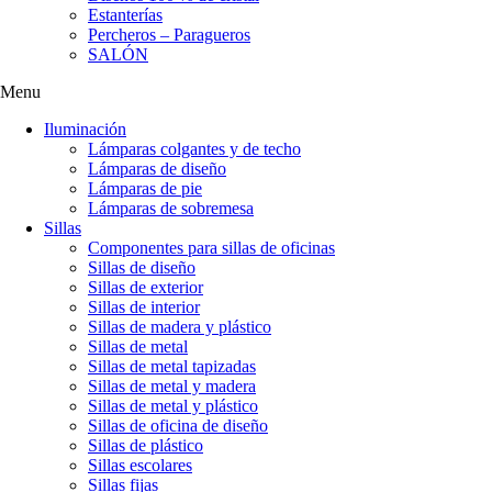
Estanterías
Percheros – Paragueros
SALÓN
Menu
Iluminación
Lámparas colgantes y de techo
Lámparas de diseño
Lámparas de pie
Lámparas de sobremesa
Sillas
Componentes para sillas de oficinas
Sillas de diseño
Sillas de exterior
Sillas de interior
Sillas de madera y plástico
Sillas de metal
Sillas de metal tapizadas
Sillas de metal y madera
Sillas de metal y plástico
Sillas de oficina de diseño
Sillas de plástico
Sillas escolares
Sillas fijas