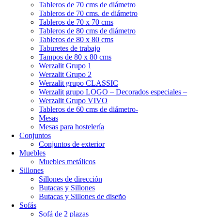
Tableros de 70 cms de diámetro
Tableros de 70 cms. de diámetro
Tableros de 70 x 70 cms
Tableros de 80 cms de diámetro
Tableros de 80 x 80 cms
Taburetes de trabajo
Tampos de 80 x 80 cms
Werzalit Grupo 1
Werzalit Grupo 2
Werzalit grupo CLASSIC
Werzalit grupo LOGO – Decorados especiales –
Werzalit Grupo VIVO
Tableros de 60 cms de diámetro-
Mesas
Mesas para hostelería
Conjuntos
Conjuntos de exterior
Muebles
Muebles metálicos
Sillones
Sillones de dirección
Butacas y Sillones
Butacas y Sillones de diseño
Sofás
Sofá de 2 plazas