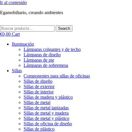
Ir al contenido
Egamobiliario, creando ambientes
Search
€
0,00
Cart
Iluminación
Lámparas colgantes y de techo
Lámparas de diseño
Lámparas de pie
Lámparas de sobremesa
Sillas
Componentes para sillas de oficinas
Sillas de diseño
Sillas de exterior
Sillas de interior
Sillas de madera y plástico
Sillas de metal
Sillas de metal tapizadas
Sillas de metal y madera
Sillas de metal y plástico
Sillas de oficina de diseño
Sillas de plástico