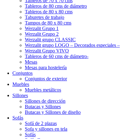
Tableros de 70 x 70 cms
Tableros de 80 cms de diámetro
Tableros de 80 x 80 cms
Taburetes de trabajo
Tampos de 80 x 80 cms
Werzalit Grupo 1
Werzalit Grupo 2
Werzalit grupo CLASSIC
Werzalit grupo LOGO – Decorados especiales –
Werzalit Grupo VIVO
Tableros de 60 cms de diámetro-
Mesas
Mesas para hostelería
Conjuntos
Conjuntos de exterior
Muebles
Muebles metálicos
Sillones
Sillones de dirección
Butacas y Sillones
Butacas y Sillones de diseño
Sofás
Sofá de 2 plazas
Sofa y sillones en tela
Sofás