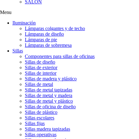
SALÓN
Menu
Iluminación
Lámparas colgantes y de techo
Lámparas de diseño
Lámparas de pie
Lámparas de sobremesa
Sillas
Componentes para sillas de oficinas
Sillas de diseño
Sillas de exterior
Sillas de interior
Sillas de madera y plástico
Sillas de metal
Sillas de metal tapizadas
Sillas de metal y madera
Sillas de metal y plástico
Sillas de oficina de diseño
Sillas de plástico
Sillas escolares
Sillas fijas
Sillas madera tapizadas
Sillas operativas