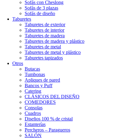
Sofás con Cheslong
Sofás de 3 plazas
Sofás de diseño
Taburetes
Taburetes de exterior
Taburetes de interior
Taburetes de madera
Taburetes de madera y plástico
Taburetes de metal
Taburetes de metal y plástico
Taburetes tapizados
Otros
Butacas
Tumbonas
Apliques de pared
Bancos y Puff
Catering
CLÁSICOS DEL DISEÑO
COMEDORES
Consolas
Cuadros
Diseños 100 % de cristal
Estanterías
Percheros – Paragueros
SALÓN