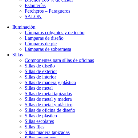
Estanterías
Percheros – Paragueros
SALÓN
Iluminación
Lámparas colgantes y de techo
Lámparas de diseño
Lámparas de pie
Lámparas de sobremesa
Sillas
Componentes para sillas de oficinas
Sillas de diseño
Sillas de exterior
Sillas de interior
Sillas de madera y plástico
Sillas de metal
Sillas de metal tapizadas
Sillas de metal y madera
Sillas de metal y plástico
Sillas de oficina de diseño
Sillas de plástico
Sillas escolares
Sillas fijas
Sillas madera tapizadas
Sillas operativas