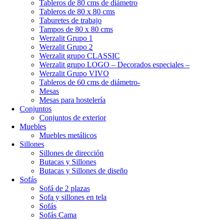
Tableros de 80 cms de diámetro
Tableros de 80 x 80 cms
Taburetes de trabajo
Tampos de 80 x 80 cms
Werzalit Grupo 1
Werzalit Grupo 2
Werzalit grupo CLASSIC
Werzalit grupo LOGO – Decorados especiales –
Werzalit Grupo VIVO
Tableros de 60 cms de diámetro-
Mesas
Mesas para hostelería
Conjuntos
Conjuntos de exterior
Muebles
Muebles metálicos
Sillones
Sillones de dirección
Butacas y Sillones
Butacas y Sillones de diseño
Sofás
Sofá de 2 plazas
Sofa y sillones en tela
Sofás
Sofás Cama