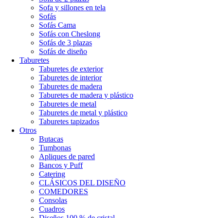
Sofa y sillones en tela
Sofás
Sofás Cama
Sofás con Cheslong
Sofás de 3 plazas
Sofás de diseño
Taburetes
Taburetes de exterior
Taburetes de interior
Taburetes de madera
Taburetes de madera y plástico
Taburetes de metal
Taburetes de metal y plástico
Taburetes tapizados
Otros
Butacas
Tumbonas
Apliques de pared
Bancos y Puff
Catering
CLÁSICOS DEL DISEÑO
COMEDORES
Consolas
Cuadros
Diseños 100 % de cristal