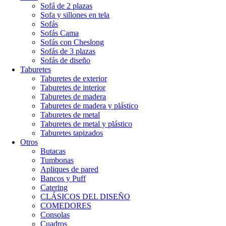
Sofá de 2 plazas
Sofa y sillones en tela
Sofás
Sofás Cama
Sofás con Cheslong
Sofás de 3 plazas
Sofás de diseño
Taburetes
Taburetes de exterior
Taburetes de interior
Taburetes de madera
Taburetes de madera y plástico
Taburetes de metal
Taburetes de metal y plástico
Taburetes tapizados
Otros
Butacas
Tumbonas
Apliques de pared
Bancos y Puff
Catering
CLÁSICOS DEL DISEÑO
COMEDORES
Consolas
Cuadros