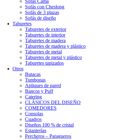
Sofás Cama
Sofás con Cheslong
Sofás de 3 plazas
Sofás de diseño
Taburetes
Taburetes de exterior
Taburetes de interior
Taburetes de madera
Taburetes de madera y plástico
Taburetes de metal
Taburetes de metal y plástico
Taburetes tapizados
Otros
Butacas
Tumbonas
Apliques de pared
Bancos y Puff
Catering
CLÁSICOS DEL DISEÑO
COMEDORES
Consolas
Cuadros
Diseños 100 % de cristal
Estanterías
Percheros – Paragueros