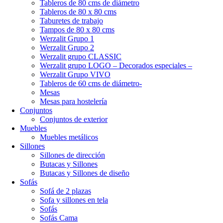
Tableros de 80 cms de diámetro
Tableros de 80 x 80 cms
Taburetes de trabajo
Tampos de 80 x 80 cms
Werzalit Grupo 1
Werzalit Grupo 2
Werzalit grupo CLASSIC
Werzalit grupo LOGO – Decorados especiales –
Werzalit Grupo VIVO
Tableros de 60 cms de diámetro-
Mesas
Mesas para hostelería
Conjuntos
Conjuntos de exterior
Muebles
Muebles metálicos
Sillones
Sillones de dirección
Butacas y Sillones
Butacas y Sillones de diseño
Sofás
Sofá de 2 plazas
Sofa y sillones en tela
Sofás
Sofás Cama