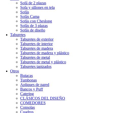
Sofá de 2 plazas
Sofa y sillones en tela
Sofás
Sofás Cama
Sofás con Cheslong
Sofás de 3 plazas
Sofás de diseño
Taburetes
Taburetes de exterior
Taburetes de interior
Taburetes de madera
Taburetes de madera y plástico
Taburetes de metal
Taburetes de metal y plástico
Taburetes tapizados
Otros
Butacas
Tumbonas
Apliques de pared
Bancos y Puff
Catering
CLÁSICOS DEL DISEÑO
COMEDORES
Consolas
Cuadros