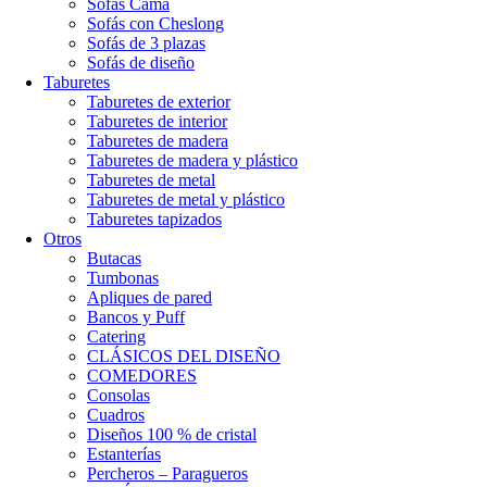
Sofás Cama
Sofás con Cheslong
Sofás de 3 plazas
Sofás de diseño
Taburetes
Taburetes de exterior
Taburetes de interior
Taburetes de madera
Taburetes de madera y plástico
Taburetes de metal
Taburetes de metal y plástico
Taburetes tapizados
Otros
Butacas
Tumbonas
Apliques de pared
Bancos y Puff
Catering
CLÁSICOS DEL DISEÑO
COMEDORES
Consolas
Cuadros
Diseños 100 % de cristal
Estanterías
Percheros – Paragueros