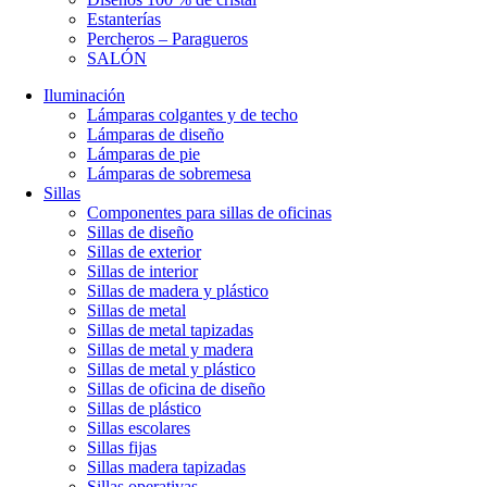
Estanterías
Percheros – Paragueros
SALÓN
Iluminación
Lámparas colgantes y de techo
Lámparas de diseño
Lámparas de pie
Lámparas de sobremesa
Sillas
Componentes para sillas de oficinas
Sillas de diseño
Sillas de exterior
Sillas de interior
Sillas de madera y plástico
Sillas de metal
Sillas de metal tapizadas
Sillas de metal y madera
Sillas de metal y plástico
Sillas de oficina de diseño
Sillas de plástico
Sillas escolares
Sillas fijas
Sillas madera tapizadas
Sillas operativas