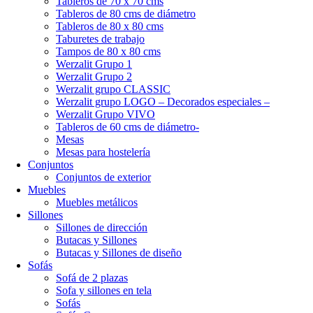
Tableros de 70 x 70 cms
Tableros de 80 cms de diámetro
Tableros de 80 x 80 cms
Taburetes de trabajo
Tampos de 80 x 80 cms
Werzalit Grupo 1
Werzalit Grupo 2
Werzalit grupo CLASSIC
Werzalit grupo LOGO – Decorados especiales –
Werzalit Grupo VIVO
Tableros de 60 cms de diámetro-
Mesas
Mesas para hostelería
Conjuntos
Conjuntos de exterior
Muebles
Muebles metálicos
Sillones
Sillones de dirección
Butacas y Sillones
Butacas y Sillones de diseño
Sofás
Sofá de 2 plazas
Sofa y sillones en tela
Sofás