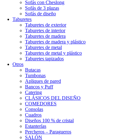
Sofás con Cheslong
Sofás de 3 plazas
Sofás de diseño
Taburetes
Taburetes de exterior
Taburetes de interior
Taburetes de madera
Taburetes de madera y plástico
Taburetes de metal
Taburetes de metal y plástico
Taburetes tapizados
Otros
Butacas
Tumbonas
Apliques de pared
Bancos y Puff
Catering
CLÁSICOS DEL DISEÑO
COMEDORES
Consolas
Cuadros
Diseños 100 % de cristal
Estanterías
Percheros – Paragueros
SALÓN