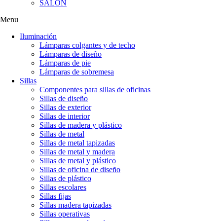
SALÓN
Menu
Iluminación
Lámparas colgantes y de techo
Lámparas de diseño
Lámparas de pie
Lámparas de sobremesa
Sillas
Componentes para sillas de oficinas
Sillas de diseño
Sillas de exterior
Sillas de interior
Sillas de madera y plástico
Sillas de metal
Sillas de metal tapizadas
Sillas de metal y madera
Sillas de metal y plástico
Sillas de oficina de diseño
Sillas de plástico
Sillas escolares
Sillas fijas
Sillas madera tapizadas
Sillas operativas