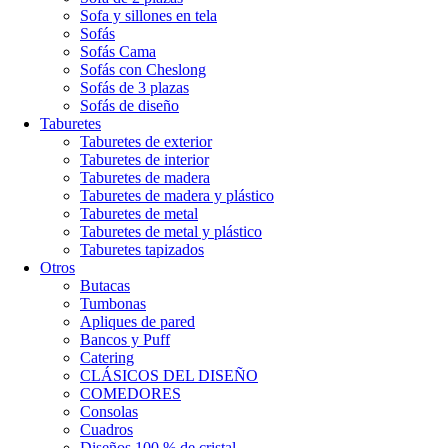
Sofa y sillones en tela
Sofás
Sofás Cama
Sofás con Cheslong
Sofás de 3 plazas
Sofás de diseño
Taburetes
Taburetes de exterior
Taburetes de interior
Taburetes de madera
Taburetes de madera y plástico
Taburetes de metal
Taburetes de metal y plástico
Taburetes tapizados
Otros
Butacas
Tumbonas
Apliques de pared
Bancos y Puff
Catering
CLÁSICOS DEL DISEÑO
COMEDORES
Consolas
Cuadros
Diseños 100 % de cristal