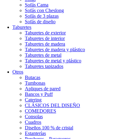
Sofás Cama
Sofás con Cheslong
Sofás de 3 plazas
Sofás de diseño
Taburetes
Taburetes de exterior
Taburetes de interior
Taburetes de madera
Taburetes de madera y plástico
Taburetes de metal
Taburetes de metal y plástico
Taburetes tapizados
Otros
Butacas
Tumbonas
Apliques de pared
Bancos y Puff
Catering
CLÁSICOS DEL DISEÑO
COMEDORES
Consolas
Cuadros
Diseños 100 % de cristal
Estanterías
Percheros – Paragueros