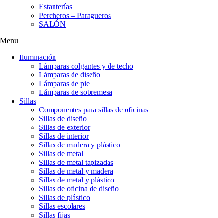
Estanterías
Percheros – Paragueros
SALÓN
Menu
Iluminación
Lámparas colgantes y de techo
Lámparas de diseño
Lámparas de pie
Lámparas de sobremesa
Sillas
Componentes para sillas de oficinas
Sillas de diseño
Sillas de exterior
Sillas de interior
Sillas de madera y plástico
Sillas de metal
Sillas de metal tapizadas
Sillas de metal y madera
Sillas de metal y plástico
Sillas de oficina de diseño
Sillas de plástico
Sillas escolares
Sillas fijas