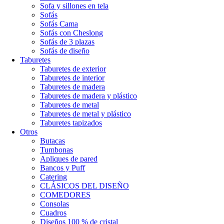
Sofa y sillones en tela
Sofás
Sofás Cama
Sofás con Cheslong
Sofás de 3 plazas
Sofás de diseño
Taburetes
Taburetes de exterior
Taburetes de interior
Taburetes de madera
Taburetes de madera y plástico
Taburetes de metal
Taburetes de metal y plástico
Taburetes tapizados
Otros
Butacas
Tumbonas
Apliques de pared
Bancos y Puff
Catering
CLÁSICOS DEL DISEÑO
COMEDORES
Consolas
Cuadros
Diseños 100 % de cristal