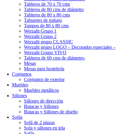
Tableros de 70 x 70 cms
Tableros de 80 cms de diámetro
Tableros de 80 x 80 cms
Taburetes de trabajo
Tampos de 80 x 80 cms
Werzalit Grupo 1
Werzalit Grupo 2
Werzalit grupo CLASSIC
Werzalit grupo LOGO – Decorados especiales –
Werzalit Grupo VIVO
Tableros de 60 cms de diámetro-
Mesas
Mesas para hostelería
Conjuntos
Conjuntos de exterior
Muebles
Muebles metálicos
Sillones
Sillones de dirección
Butacas y Sillones
Butacas y Sillones de diseño
Sofás
Sofá de 2 plazas
Sofa y sillones en tela
Sofás