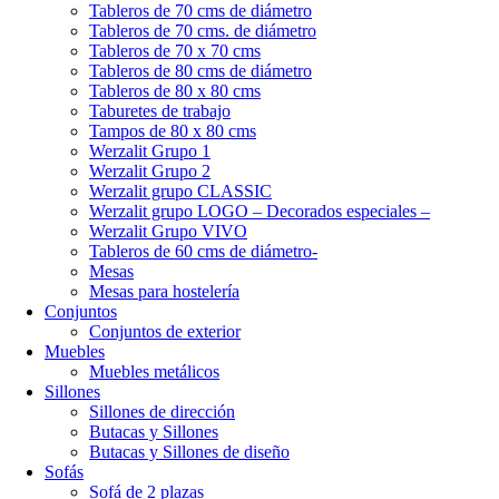
Tableros de 70 cms de diámetro
Tableros de 70 cms. de diámetro
Tableros de 70 x 70 cms
Tableros de 80 cms de diámetro
Tableros de 80 x 80 cms
Taburetes de trabajo
Tampos de 80 x 80 cms
Werzalit Grupo 1
Werzalit Grupo 2
Werzalit grupo CLASSIC
Werzalit grupo LOGO – Decorados especiales –
Werzalit Grupo VIVO
Tableros de 60 cms de diámetro-
Mesas
Mesas para hostelería
Conjuntos
Conjuntos de exterior
Muebles
Muebles metálicos
Sillones
Sillones de dirección
Butacas y Sillones
Butacas y Sillones de diseño
Sofás
Sofá de 2 plazas