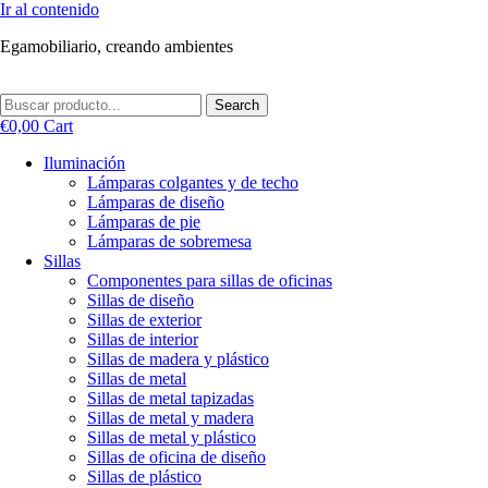
Ir al contenido
Egamobiliario, creando ambientes
Search
€
0,00
Cart
Iluminación
Lámparas colgantes y de techo
Lámparas de diseño
Lámparas de pie
Lámparas de sobremesa
Sillas
Componentes para sillas de oficinas
Sillas de diseño
Sillas de exterior
Sillas de interior
Sillas de madera y plástico
Sillas de metal
Sillas de metal tapizadas
Sillas de metal y madera
Sillas de metal y plástico
Sillas de oficina de diseño
Sillas de plástico