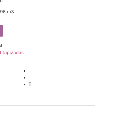
n.
196 m3
M
l tapizadas