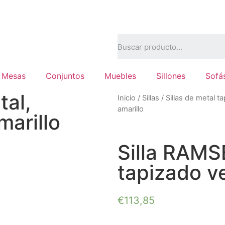
Mesas
Conjuntos
Muebles
Sillones
Sofá
tal,
Inicio
/
Sillas
/
Sillas de metal t
amarillo
marillo
Silla RAMS
tapizado ve
€
113,85