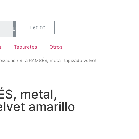
€
0,00
s
Taburetes
Otros
apizadas
/ Silla RAMSÉS, metal, tapizado velvet
ÉS, metal,
lvet amarillo