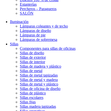
Estanterías
Percheros – Paragueros
SALÓN
Iluminación
Lámparas colgantes y de techo
Lámparas de diseño
Lámparas de pie
Lámparas de sobremesa
Sillas
Componentes para sillas de oficinas
Sillas de diseño
Sillas de exterior
Sillas de interior
Sillas de madera y plástico
Sillas de metal
Sillas de metal tapizadas
Sillas de metal y madera
Sillas de metal y plástico
Sillas de oficina de diseño
Sillas de plástico
Sillas escolares
Sillas fijas
Sillas madera tapizadas
Sillas operativas