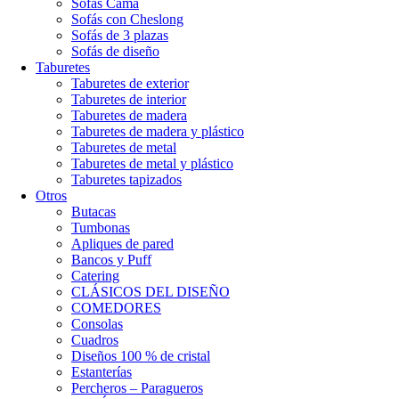
Sofás Cama
Sofás con Cheslong
Sofás de 3 plazas
Sofás de diseño
Taburetes
Taburetes de exterior
Taburetes de interior
Taburetes de madera
Taburetes de madera y plástico
Taburetes de metal
Taburetes de metal y plástico
Taburetes tapizados
Otros
Butacas
Tumbonas
Apliques de pared
Bancos y Puff
Catering
CLÁSICOS DEL DISEÑO
COMEDORES
Consolas
Cuadros
Diseños 100 % de cristal
Estanterías
Percheros – Paragueros