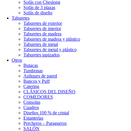
Sofás con Cheslong
Sofás de 3 plazas
Sofás de diseño
Taburetes
Taburetes de exterior
Taburetes de interior
Taburetes de madera
Taburetes de madera y plástico
Taburetes de metal
Taburetes de metal y plástico
Taburetes tapizados
Otros
Butacas
Tumbonas
Apliques de pared
Bancos y Puff
Catering
CLÁSICOS DEL DISEÑO
COMEDORES
Consolas
Cuadros
Diseños 100 % de cristal
Estanterías
Percheros – Paragueros
SALÓN