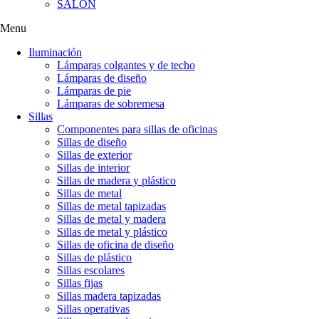
SALÓN
Menu
Iluminación
Lámparas colgantes y de techo
Lámparas de diseño
Lámparas de pie
Lámparas de sobremesa
Sillas
Componentes para sillas de oficinas
Sillas de diseño
Sillas de exterior
Sillas de interior
Sillas de madera y plástico
Sillas de metal
Sillas de metal tapizadas
Sillas de metal y madera
Sillas de metal y plástico
Sillas de oficina de diseño
Sillas de plástico
Sillas escolares
Sillas fijas
Sillas madera tapizadas
Sillas operativas