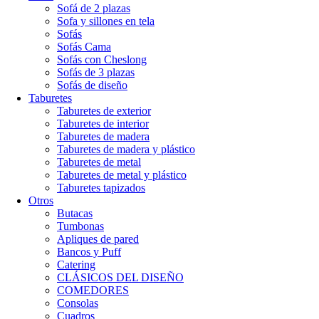
Sofá de 2 plazas
Sofa y sillones en tela
Sofás
Sofás Cama
Sofás con Cheslong
Sofás de 3 plazas
Sofás de diseño
Taburetes
Taburetes de exterior
Taburetes de interior
Taburetes de madera
Taburetes de madera y plástico
Taburetes de metal
Taburetes de metal y plástico
Taburetes tapizados
Otros
Butacas
Tumbonas
Apliques de pared
Bancos y Puff
Catering
CLÁSICOS DEL DISEÑO
COMEDORES
Consolas
Cuadros