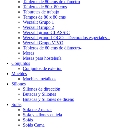
Tableros de 80 cms de diámetro
Tableros de 80 x 80 cms
Taburetes de trabajo
Tampos de 80 x 80 cms
Werzalit Grupo 1
Werzalit Grupo 2
Werzalit grupo CLASSIC
Werzalit grupo LOGO – Decorados especiales –
Werzalit Grupo VIVO
Tableros de 60 cms de diámetro-
Mesas
Mesas para hostelería
Conjuntos
Conjuntos de exterior
Muebles
Muebles metálicos
Sillones
Sillones de dirección
Butacas y Sillones
Butacas y Sillones de diseño
Sofás
Sofá de 2 plazas
Sofa y sillones en tela
Sofás
Sofás Cama