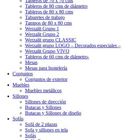
Tableros de 70 x 70 cms
Tableros de 80 cms de diámetro
Tableros de 80 x 80 cms
Taburetes de trabajo
Tampos de 80 x 80 cms
Werzalit Grupo 1
Werzalit Grupo 2
Werzalit grupo CLASSIC
Werzalit grupo LOGO – Decorados especiales –
Werzalit Grupo VIVO
Tableros de 60 cms de diámetro-
Mesas
Mesas para hostelería
Conjuntos
Conjuntos de exterior
Muebles
Muebles metálicos
Sillones
Sillones de dirección
Butacas y Sillones
Butacas y Sillones de diseño
Sofás
Sofá de 2 plazas
Sofa y sillones en tela
Sofás