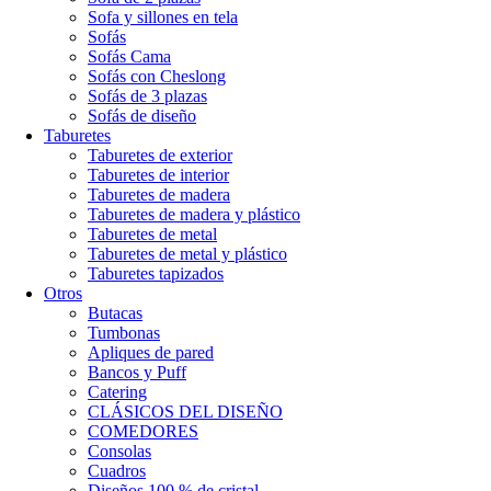
Sofa y sillones en tela
Sofás
Sofás Cama
Sofás con Cheslong
Sofás de 3 plazas
Sofás de diseño
Taburetes
Taburetes de exterior
Taburetes de interior
Taburetes de madera
Taburetes de madera y plástico
Taburetes de metal
Taburetes de metal y plástico
Taburetes tapizados
Otros
Butacas
Tumbonas
Apliques de pared
Bancos y Puff
Catering
CLÁSICOS DEL DISEÑO
COMEDORES
Consolas
Cuadros
Diseños 100 % de cristal