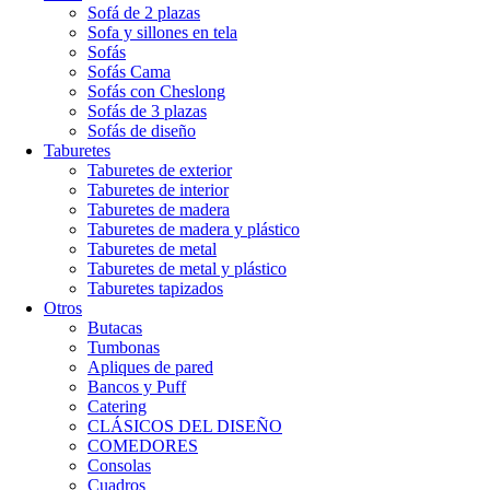
Sofá de 2 plazas
Sofa y sillones en tela
Sofás
Sofás Cama
Sofás con Cheslong
Sofás de 3 plazas
Sofás de diseño
Taburetes
Taburetes de exterior
Taburetes de interior
Taburetes de madera
Taburetes de madera y plástico
Taburetes de metal
Taburetes de metal y plástico
Taburetes tapizados
Otros
Butacas
Tumbonas
Apliques de pared
Bancos y Puff
Catering
CLÁSICOS DEL DISEÑO
COMEDORES
Consolas
Cuadros