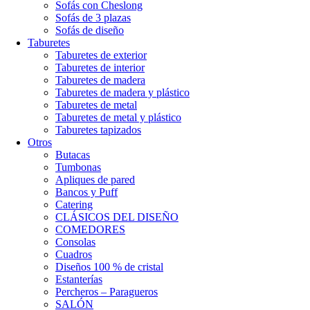
Sofás con Cheslong
Sofás de 3 plazas
Sofás de diseño
Taburetes
Taburetes de exterior
Taburetes de interior
Taburetes de madera
Taburetes de madera y plástico
Taburetes de metal
Taburetes de metal y plástico
Taburetes tapizados
Otros
Butacas
Tumbonas
Apliques de pared
Bancos y Puff
Catering
CLÁSICOS DEL DISEÑO
COMEDORES
Consolas
Cuadros
Diseños 100 % de cristal
Estanterías
Percheros – Paragueros
SALÓN