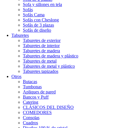
Sofa y sillones en tela
Sofás
Sofás Cama
Sofás con Cheslong
Sofás de 3 plazas
Sofás de diseño
Taburetes
Taburetes de exterior
Taburetes de interior
Taburetes de madera
Taburetes de madera y plástico
Taburetes de metal
Taburetes de metal y plástico
Taburetes tapizados
Otros
Butacas
Tumbonas
Apliques de pared
Bancos y Puff
Catering
CLÁSICOS DEL DISEÑO
COMEDORES
Consolas
Cuadros
Diseños 100 % de cristal