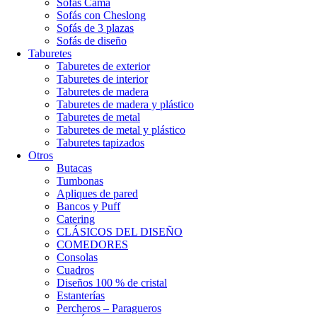
Sofás Cama
Sofás con Cheslong
Sofás de 3 plazas
Sofás de diseño
Taburetes
Taburetes de exterior
Taburetes de interior
Taburetes de madera
Taburetes de madera y plástico
Taburetes de metal
Taburetes de metal y plástico
Taburetes tapizados
Otros
Butacas
Tumbonas
Apliques de pared
Bancos y Puff
Catering
CLÁSICOS DEL DISEÑO
COMEDORES
Consolas
Cuadros
Diseños 100 % de cristal
Estanterías
Percheros – Paragueros