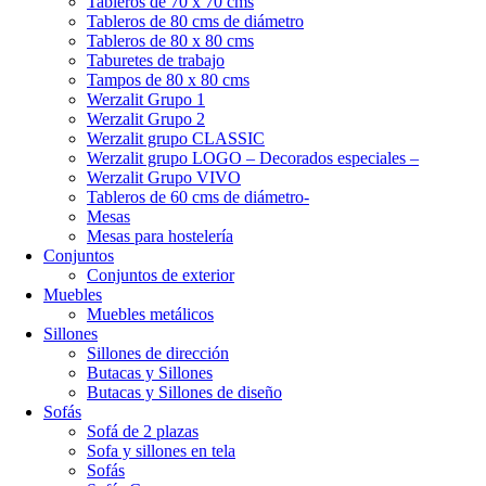
Tableros de 70 x 70 cms
Tableros de 80 cms de diámetro
Tableros de 80 x 80 cms
Taburetes de trabajo
Tampos de 80 x 80 cms
Werzalit Grupo 1
Werzalit Grupo 2
Werzalit grupo CLASSIC
Werzalit grupo LOGO – Decorados especiales –
Werzalit Grupo VIVO
Tableros de 60 cms de diámetro-
Mesas
Mesas para hostelería
Conjuntos
Conjuntos de exterior
Muebles
Muebles metálicos
Sillones
Sillones de dirección
Butacas y Sillones
Butacas y Sillones de diseño
Sofás
Sofá de 2 plazas
Sofa y sillones en tela
Sofás