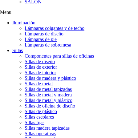
SALÓN
Menu
Iluminación
Lámparas colgantes y de techo
Lámparas de diseño
Lámparas de pie
Lámparas de sobremesa
Sillas
Componentes para sillas de oficinas
Sillas de diseño
Sillas de exterior
Sillas de interior
Sillas de madera y plástico
Sillas de metal
Sillas de metal tapizadas
Sillas de metal y madera
Sillas de metal y plástico
Sillas de oficina de diseño
Sillas de plástico
Sillas escolares
Sillas fijas
Sillas madera tapizadas
Sillas operativas