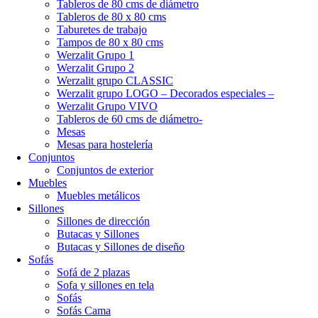
Tableros de 80 cms de diámetro
Tableros de 80 x 80 cms
Taburetes de trabajo
Tampos de 80 x 80 cms
Werzalit Grupo 1
Werzalit Grupo 2
Werzalit grupo CLASSIC
Werzalit grupo LOGO – Decorados especiales –
Werzalit Grupo VIVO
Tableros de 60 cms de diámetro-
Mesas
Mesas para hostelería
Conjuntos
Conjuntos de exterior
Muebles
Muebles metálicos
Sillones
Sillones de dirección
Butacas y Sillones
Butacas y Sillones de diseño
Sofás
Sofá de 2 plazas
Sofa y sillones en tela
Sofás
Sofás Cama