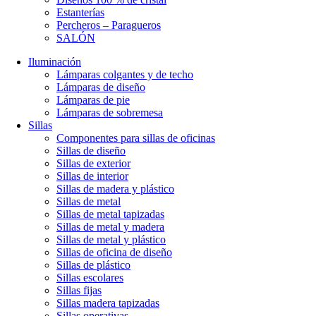
Estanterías
Percheros – Paragueros
SALÓN
Iluminación
Lámparas colgantes y de techo
Lámparas de diseño
Lámparas de pie
Lámparas de sobremesa
Sillas
Componentes para sillas de oficinas
Sillas de diseño
Sillas de exterior
Sillas de interior
Sillas de madera y plástico
Sillas de metal
Sillas de metal tapizadas
Sillas de metal y madera
Sillas de metal y plástico
Sillas de oficina de diseño
Sillas de plástico
Sillas escolares
Sillas fijas
Sillas madera tapizadas
Sillas operativas