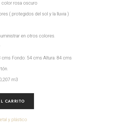
n color rosa oscuro
res ( protegidos del sol y la lluvia )
s
ministrar en otros colores.
r
cms Fondo: 54 cms Altura: 84 cms
tón.
0,207 m3
AL CARRITO
etal y plástico