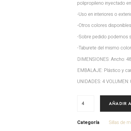
polipropileno inyectado e
-Uso en interiores o exterio
-Otros colores disponible
-Sobre pedido podemos su
-Taburete del mismo colo
DIMENSIONES: Ancho: 48 
EMBALAJE: Plástico y car
UNIDADES: 4 VOLUMEN: 
AÑADIR 
Categoría
Sillas de m