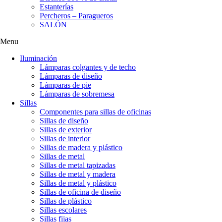
Estanterías
Percheros – Paragueros
SALÓN
Menu
Iluminación
Lámparas colgantes y de techo
Lámparas de diseño
Lámparas de pie
Lámparas de sobremesa
Sillas
Componentes para sillas de oficinas
Sillas de diseño
Sillas de exterior
Sillas de interior
Sillas de madera y plástico
Sillas de metal
Sillas de metal tapizadas
Sillas de metal y madera
Sillas de metal y plástico
Sillas de oficina de diseño
Sillas de plástico
Sillas escolares
Sillas fijas