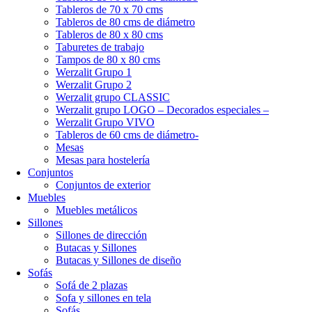
Tableros de 70 x 70 cms
Tableros de 80 cms de diámetro
Tableros de 80 x 80 cms
Taburetes de trabajo
Tampos de 80 x 80 cms
Werzalit Grupo 1
Werzalit Grupo 2
Werzalit grupo CLASSIC
Werzalit grupo LOGO – Decorados especiales –
Werzalit Grupo VIVO
Tableros de 60 cms de diámetro-
Mesas
Mesas para hostelería
Conjuntos
Conjuntos de exterior
Muebles
Muebles metálicos
Sillones
Sillones de dirección
Butacas y Sillones
Butacas y Sillones de diseño
Sofás
Sofá de 2 plazas
Sofa y sillones en tela
Sofás