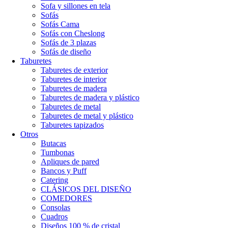
Sofa y sillones en tela
Sofás
Sofás Cama
Sofás con Cheslong
Sofás de 3 plazas
Sofás de diseño
Taburetes
Taburetes de exterior
Taburetes de interior
Taburetes de madera
Taburetes de madera y plástico
Taburetes de metal
Taburetes de metal y plástico
Taburetes tapizados
Otros
Butacas
Tumbonas
Apliques de pared
Bancos y Puff
Catering
CLÁSICOS DEL DISEÑO
COMEDORES
Consolas
Cuadros
Diseños 100 % de cristal