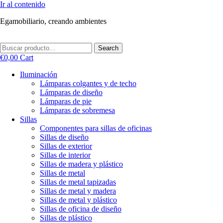
Ir al contenido
Egamobiliario, creando ambientes
Search
€
0,00
Cart
Iluminación
Lámparas colgantes y de techo
Lámparas de diseño
Lámparas de pie
Lámparas de sobremesa
Sillas
Componentes para sillas de oficinas
Sillas de diseño
Sillas de exterior
Sillas de interior
Sillas de madera y plástico
Sillas de metal
Sillas de metal tapizadas
Sillas de metal y madera
Sillas de metal y plástico
Sillas de oficina de diseño
Sillas de plástico