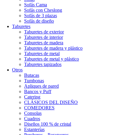
Sofás Cama
Sofás con Cheslong
Sofás de 3 plazas
Sofás de diseño
Taburetes
Taburetes de exterior
Taburetes de interior
Taburetes de madera
Taburetes de madera y plástico
Taburetes de metal
Taburetes de metal y plástico
Taburetes tapizados
Otros
Butacas
Tumbonas
Apliques de pared
Bancos y Puff
Catering
CLÁSICOS DEL DISEÑO
COMEDORES
Consolas
Cuadros
Diseños 100 % de cristal
Estanterías
Percheros – Paragueros