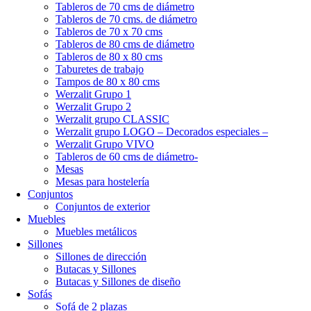
Tableros de 70 cms de diámetro
Tableros de 70 cms. de diámetro
Tableros de 70 x 70 cms
Tableros de 80 cms de diámetro
Tableros de 80 x 80 cms
Taburetes de trabajo
Tampos de 80 x 80 cms
Werzalit Grupo 1
Werzalit Grupo 2
Werzalit grupo CLASSIC
Werzalit grupo LOGO – Decorados especiales –
Werzalit Grupo VIVO
Tableros de 60 cms de diámetro-
Mesas
Mesas para hostelería
Conjuntos
Conjuntos de exterior
Muebles
Muebles metálicos
Sillones
Sillones de dirección
Butacas y Sillones
Butacas y Sillones de diseño
Sofás
Sofá de 2 plazas