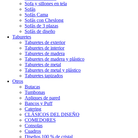
Sofa y sillones en tela
Sofás
Sofás Cama
Sofás con Cheslong
Sofás de 3 plazas
Sofás de diseño
Taburetes
Taburetes de exterior
Taburetes de interior
Taburetes de madera
Taburetes de madera y plástico
Taburetes de metal
Taburetes de metal y plástico
Taburetes tapizados
Otros
Butacas
Tumbonas
Apliques de pared
Bancos y Puff
Catering
CLÁSICOS DEL DISEÑO
COMEDORES
Consolas
Cuadros
Diseños 100 % de cristal