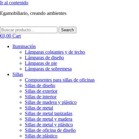
Ir al contenido
Egamobiliario, creando ambientes
Search
€
0,00
Cart
Iluminación
Lámparas colgantes y de techo
Lámparas de diseño
Lámparas de pie
Lámparas de sobremesa
Sillas
Componentes para sillas de oficinas
Sillas de diseño
Sillas de exterior
Sillas de interior
Sillas de madera y plástico
Sillas de metal
Sillas de metal tapizadas
Sillas de metal y madera
Sillas de metal y plástico
Sillas de oficina de diseño
Sillas de plástico