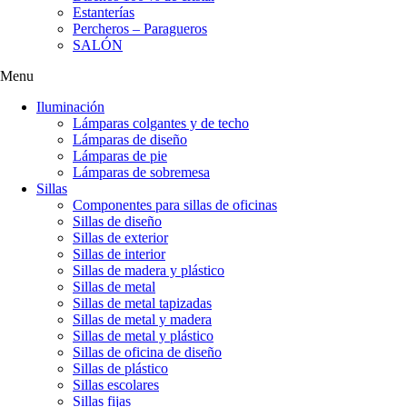
Estanterías
Percheros – Paragueros
SALÓN
Menu
Iluminación
Lámparas colgantes y de techo
Lámparas de diseño
Lámparas de pie
Lámparas de sobremesa
Sillas
Componentes para sillas de oficinas
Sillas de diseño
Sillas de exterior
Sillas de interior
Sillas de madera y plástico
Sillas de metal
Sillas de metal tapizadas
Sillas de metal y madera
Sillas de metal y plástico
Sillas de oficina de diseño
Sillas de plástico
Sillas escolares
Sillas fijas