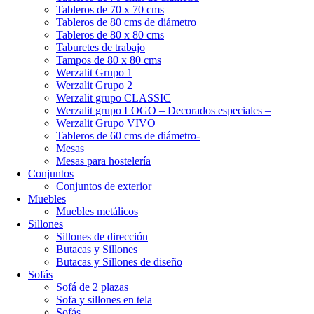
Tableros de 70 x 70 cms
Tableros de 80 cms de diámetro
Tableros de 80 x 80 cms
Taburetes de trabajo
Tampos de 80 x 80 cms
Werzalit Grupo 1
Werzalit Grupo 2
Werzalit grupo CLASSIC
Werzalit grupo LOGO – Decorados especiales –
Werzalit Grupo VIVO
Tableros de 60 cms de diámetro-
Mesas
Mesas para hostelería
Conjuntos
Conjuntos de exterior
Muebles
Muebles metálicos
Sillones
Sillones de dirección
Butacas y Sillones
Butacas y Sillones de diseño
Sofás
Sofá de 2 plazas
Sofa y sillones en tela
Sofás