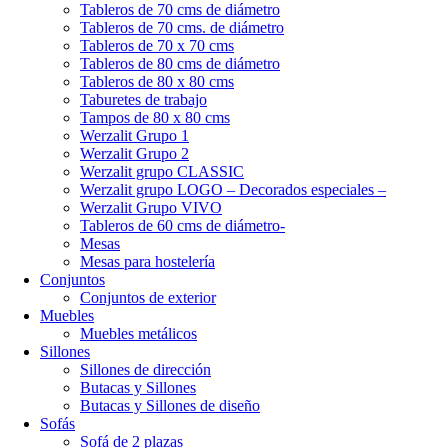
Tableros de 70 cms de diámetro
Tableros de 70 cms. de diámetro
Tableros de 70 x 70 cms
Tableros de 80 cms de diámetro
Tableros de 80 x 80 cms
Taburetes de trabajo
Tampos de 80 x 80 cms
Werzalit Grupo 1
Werzalit Grupo 2
Werzalit grupo CLASSIC
Werzalit grupo LOGO – Decorados especiales –
Werzalit Grupo VIVO
Tableros de 60 cms de diámetro-
Mesas
Mesas para hostelería
Conjuntos
Conjuntos de exterior
Muebles
Muebles metálicos
Sillones
Sillones de dirección
Butacas y Sillones
Butacas y Sillones de diseño
Sofás
Sofá de 2 plazas