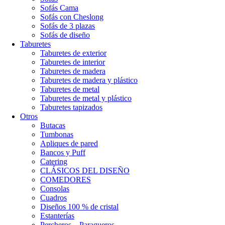
Sofás Cama
Sofás con Cheslong
Sofás de 3 plazas
Sofás de diseño
Taburetes
Taburetes de exterior
Taburetes de interior
Taburetes de madera
Taburetes de madera y plástico
Taburetes de metal
Taburetes de metal y plástico
Taburetes tapizados
Otros
Butacas
Tumbonas
Apliques de pared
Bancos y Puff
Catering
CLÁSICOS DEL DISEÑO
COMEDORES
Consolas
Cuadros
Diseños 100 % de cristal
Estanterías
Percheros – Paragueros