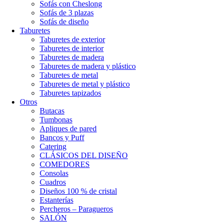
Sofás con Cheslong
Sofás de 3 plazas
Sofás de diseño
Taburetes
Taburetes de exterior
Taburetes de interior
Taburetes de madera
Taburetes de madera y plástico
Taburetes de metal
Taburetes de metal y plástico
Taburetes tapizados
Otros
Butacas
Tumbonas
Apliques de pared
Bancos y Puff
Catering
CLÁSICOS DEL DISEÑO
COMEDORES
Consolas
Cuadros
Diseños 100 % de cristal
Estanterías
Percheros – Paragueros
SALÓN