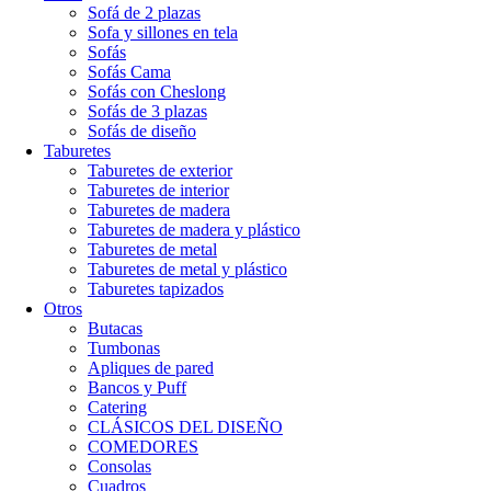
Sofá de 2 plazas
Sofa y sillones en tela
Sofás
Sofás Cama
Sofás con Cheslong
Sofás de 3 plazas
Sofás de diseño
Taburetes
Taburetes de exterior
Taburetes de interior
Taburetes de madera
Taburetes de madera y plástico
Taburetes de metal
Taburetes de metal y plástico
Taburetes tapizados
Otros
Butacas
Tumbonas
Apliques de pared
Bancos y Puff
Catering
CLÁSICOS DEL DISEÑO
COMEDORES
Consolas
Cuadros