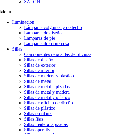
SALÓN
Menu
Iluminación
Lámparas colgantes y de techo
Lámparas de diseño
Lámparas de pie
Lámparas de sobremesa
Sillas
Componentes para sillas de oficinas
Sillas de diseño
Sillas de exterior
Sillas de interior
Sillas de madera y plástico
Sillas de metal
Sillas de metal tapizadas
Sillas de metal y madera
Sillas de metal y plástico
Sillas de oficina de diseño
Sillas de plástico
Sillas escolares
Sillas fijas
Sillas madera tapizadas
Sillas operativas