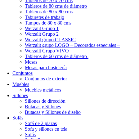
Tableros de 70 x 70 cms
Tableros de 80 cms de diámetro
Tableros de 80 x 80 cms
Taburetes de trabajo
Tampos de 80 x 80 cms
Werzalit Grupo 1
Werzalit Grupo 2
Werzalit grupo CLASSIC
Werzalit grupo LOGO – Decorados especiales –
Werzalit Grupo VIVO
Tableros de 60 cms de diámetro-
Mesas
Mesas para hostelería
Conjuntos
Conjuntos de exterior
Muebles
Muebles metálicos
Sillones
Sillones de dirección
Butacas y Sillones
Butacas y Sillones de diseño
Sofás
Sofá de 2 plazas
Sofa y sillones en tela
Sofás