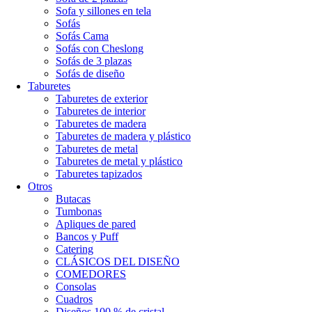
Sofa y sillones en tela
Sofás
Sofás Cama
Sofás con Cheslong
Sofás de 3 plazas
Sofás de diseño
Taburetes
Taburetes de exterior
Taburetes de interior
Taburetes de madera
Taburetes de madera y plástico
Taburetes de metal
Taburetes de metal y plástico
Taburetes tapizados
Otros
Butacas
Tumbonas
Apliques de pared
Bancos y Puff
Catering
CLÁSICOS DEL DISEÑO
COMEDORES
Consolas
Cuadros
Diseños 100 % de cristal