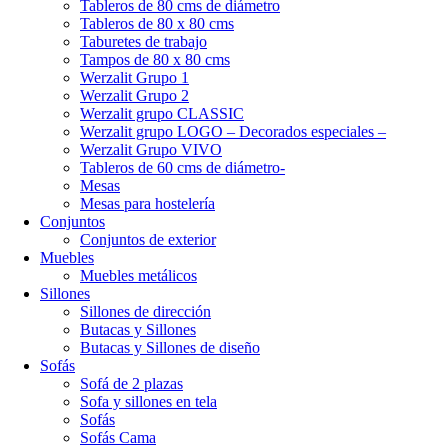
Tableros de 80 cms de diámetro
Tableros de 80 x 80 cms
Taburetes de trabajo
Tampos de 80 x 80 cms
Werzalit Grupo 1
Werzalit Grupo 2
Werzalit grupo CLASSIC
Werzalit grupo LOGO – Decorados especiales –
Werzalit Grupo VIVO
Tableros de 60 cms de diámetro-
Mesas
Mesas para hostelería
Conjuntos
Conjuntos de exterior
Muebles
Muebles metálicos
Sillones
Sillones de dirección
Butacas y Sillones
Butacas y Sillones de diseño
Sofás
Sofá de 2 plazas
Sofa y sillones en tela
Sofás
Sofás Cama