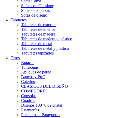
Sofás Cama
Sofás con Cheslong
Sofás de 3 plazas
Sofás de diseño
Taburetes
Taburetes de exterior
Taburetes de interior
Taburetes de madera
Taburetes de madera y plástico
Taburetes de metal
Taburetes de metal y plástico
Taburetes tapizados
Otros
Butacas
Tumbonas
Apliques de pared
Bancos y Puff
Catering
CLÁSICOS DEL DISEÑO
COMEDORES
Consolas
Cuadros
Diseños 100 % de cristal
Estanterías
Percheros – Paragueros