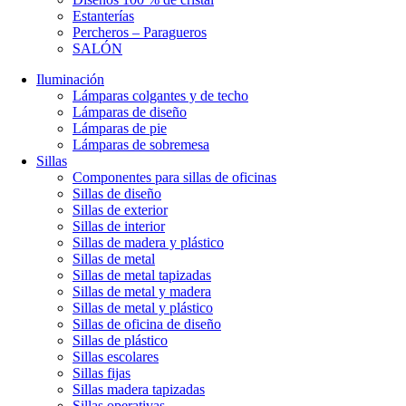
Estanterías
Percheros – Paragueros
SALÓN
Iluminación
Lámparas colgantes y de techo
Lámparas de diseño
Lámparas de pie
Lámparas de sobremesa
Sillas
Componentes para sillas de oficinas
Sillas de diseño
Sillas de exterior
Sillas de interior
Sillas de madera y plástico
Sillas de metal
Sillas de metal tapizadas
Sillas de metal y madera
Sillas de metal y plástico
Sillas de oficina de diseño
Sillas de plástico
Sillas escolares
Sillas fijas
Sillas madera tapizadas
Sillas operativas