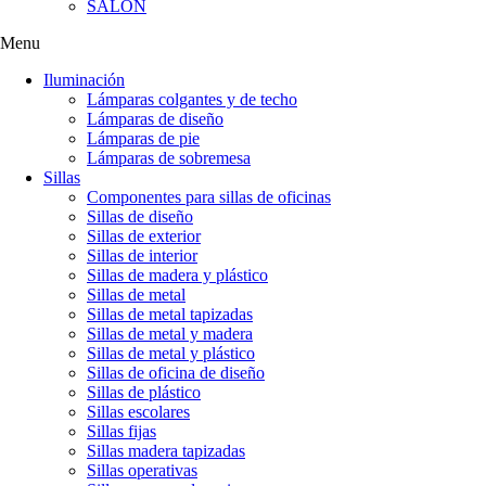
SALÓN
Menu
Iluminación
Lámparas colgantes y de techo
Lámparas de diseño
Lámparas de pie
Lámparas de sobremesa
Sillas
Componentes para sillas de oficinas
Sillas de diseño
Sillas de exterior
Sillas de interior
Sillas de madera y plástico
Sillas de metal
Sillas de metal tapizadas
Sillas de metal y madera
Sillas de metal y plástico
Sillas de oficina de diseño
Sillas de plástico
Sillas escolares
Sillas fijas
Sillas madera tapizadas
Sillas operativas