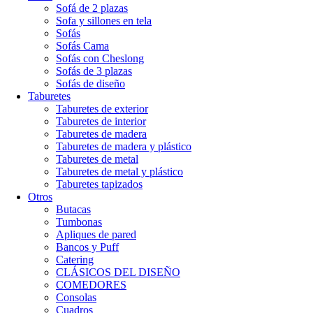
Sofá de 2 plazas
Sofa y sillones en tela
Sofás
Sofás Cama
Sofás con Cheslong
Sofás de 3 plazas
Sofás de diseño
Taburetes
Taburetes de exterior
Taburetes de interior
Taburetes de madera
Taburetes de madera y plástico
Taburetes de metal
Taburetes de metal y plástico
Taburetes tapizados
Otros
Butacas
Tumbonas
Apliques de pared
Bancos y Puff
Catering
CLÁSICOS DEL DISEÑO
COMEDORES
Consolas
Cuadros