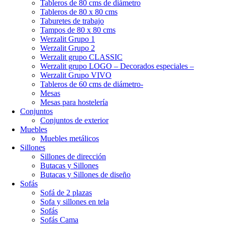
Tableros de 80 cms de diámetro
Tableros de 80 x 80 cms
Taburetes de trabajo
Tampos de 80 x 80 cms
Werzalit Grupo 1
Werzalit Grupo 2
Werzalit grupo CLASSIC
Werzalit grupo LOGO – Decorados especiales –
Werzalit Grupo VIVO
Tableros de 60 cms de diámetro-
Mesas
Mesas para hostelería
Conjuntos
Conjuntos de exterior
Muebles
Muebles metálicos
Sillones
Sillones de dirección
Butacas y Sillones
Butacas y Sillones de diseño
Sofás
Sofá de 2 plazas
Sofa y sillones en tela
Sofás
Sofás Cama