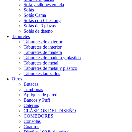
Sofa y sillones en tela
Sofás
Sofás Cama
Sofás con Cheslong
Sofás de 3 plazas
Sofás de diseño
Taburetes
Taburetes de exterior
Taburetes de interior
Taburetes de madera
Taburetes de madera y plástico
Taburetes de metal
Taburetes de metal y plástico
Taburetes tapizados
Otros
Butacas
Tumbonas
Apliques de pared
Bancos y Puff
Catering
CLÁSICOS DEL DISEÑO
COMEDORES
Consolas
Cuadros
Diseños 100 % de cristal