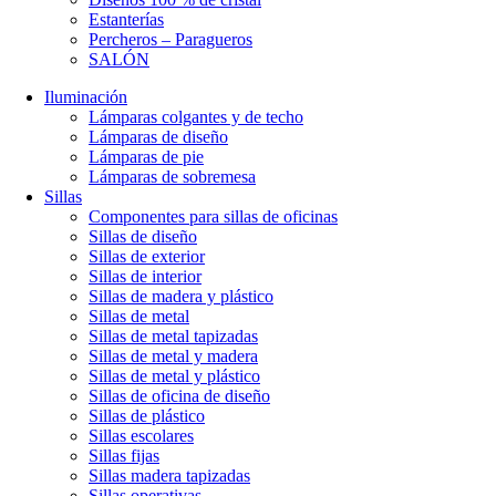
Estanterías
Percheros – Paragueros
SALÓN
Iluminación
Lámparas colgantes y de techo
Lámparas de diseño
Lámparas de pie
Lámparas de sobremesa
Sillas
Componentes para sillas de oficinas
Sillas de diseño
Sillas de exterior
Sillas de interior
Sillas de madera y plástico
Sillas de metal
Sillas de metal tapizadas
Sillas de metal y madera
Sillas de metal y plástico
Sillas de oficina de diseño
Sillas de plástico
Sillas escolares
Sillas fijas
Sillas madera tapizadas
Sillas operativas