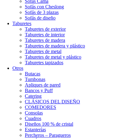
Sofás Cama
Sofás con Cheslong
Sofás de 3 plazas
Sofás de diseño
Taburetes
Taburetes de exterior
Taburetes de interior
Taburetes de madera
Taburetes de madera y plástico
Taburetes de metal
Taburetes de metal y plástico
Taburetes tapizados
Otros
Butacas
Tumbonas
Apliques de pared
Bancos y Puff
Catering
CLÁSICOS DEL DISEÑO
COMEDORES
Consolas
Cuadros
Diseños 100 % de cristal
Estanterías
Percheros – Paragueros