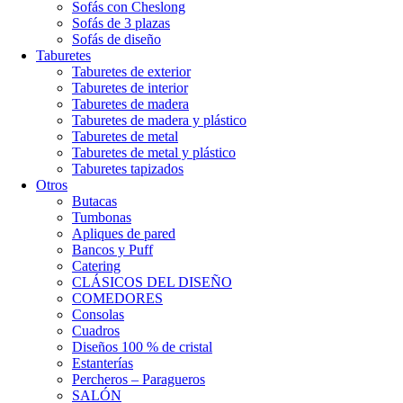
Sofás con Cheslong
Sofás de 3 plazas
Sofás de diseño
Taburetes
Taburetes de exterior
Taburetes de interior
Taburetes de madera
Taburetes de madera y plástico
Taburetes de metal
Taburetes de metal y plástico
Taburetes tapizados
Otros
Butacas
Tumbonas
Apliques de pared
Bancos y Puff
Catering
CLÁSICOS DEL DISEÑO
COMEDORES
Consolas
Cuadros
Diseños 100 % de cristal
Estanterías
Percheros – Paragueros
SALÓN