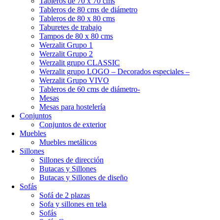
Tableros de 70 x 70 cms
Tableros de 80 cms de diámetro
Tableros de 80 x 80 cms
Taburetes de trabajo
Tampos de 80 x 80 cms
Werzalit Grupo 1
Werzalit Grupo 2
Werzalit grupo CLASSIC
Werzalit grupo LOGO – Decorados especiales –
Werzalit Grupo VIVO
Tableros de 60 cms de diámetro-
Mesas
Mesas para hostelería
Conjuntos
Conjuntos de exterior
Muebles
Muebles metálicos
Sillones
Sillones de dirección
Butacas y Sillones
Butacas y Sillones de diseño
Sofás
Sofá de 2 plazas
Sofa y sillones en tela
Sofás