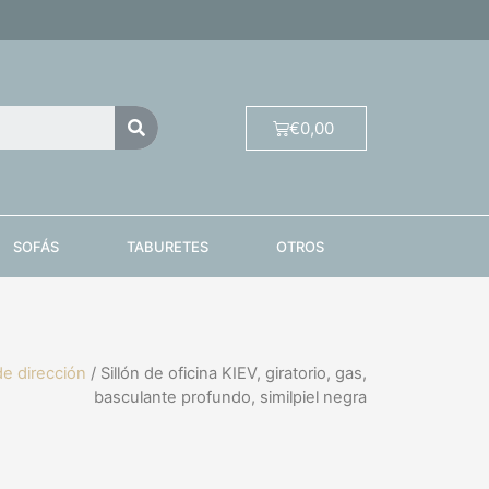
€
0,00
SOFÁS
TABURETES
OTROS
de dirección
/ Sillón de oficina KIEV, giratorio, gas,
basculante profundo, similpiel negra