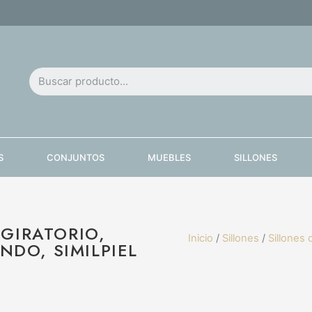
S
CONJUNTOS
MUEBLES
SILLONES
 GIRATORIO,
Inicio
/
Sillones
/
Sillones 
DO, SIMILPIEL