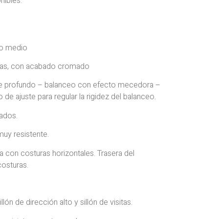
nibles.
ldo medio
 gas, con acabado cromado
e profundo – balanceo con efecto mecedora –
de ajuste para regular la rigidez del balanceo.
ados.
uy resistente.
ra con costuras horizontales. Trasera del
osturas.
s
ón de dirección alto y sillón de visitas.