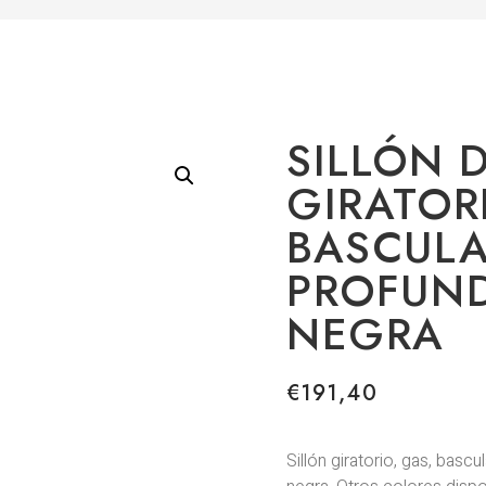
SILLÓN D
GIRATOR
BASCUL
PROFUND
NEGRA
€
191,40
Sillón giratorio, gas, basc