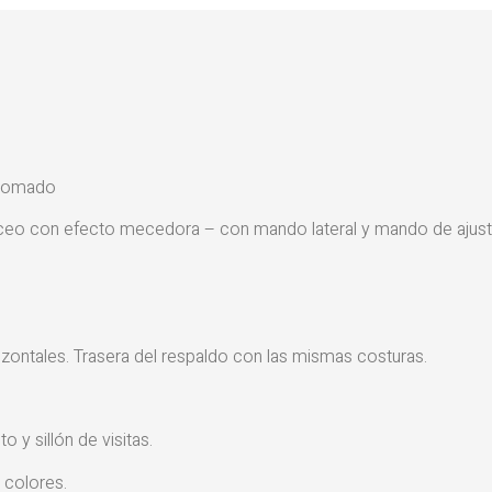
cromado
o con efecto mecedora – con mando lateral y mando de ajuste p
izontales. Trasera del respaldo con las mismas costuras.
 y sillón de visitas.
 colores.