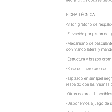
negra. Otros colores dispo
FICHA TÉCNICA:
-Sillón giratorio de respa
-Elevación por pistón de
-Mecanismo de basculant
con mando lateral y mando 
-Estructura y brazos crom
-Base de acero cromada m
-Tapizado en similpiel neg
respaldo con las mismas c
-Otros colores disponible
-Disponemos a juego de sill