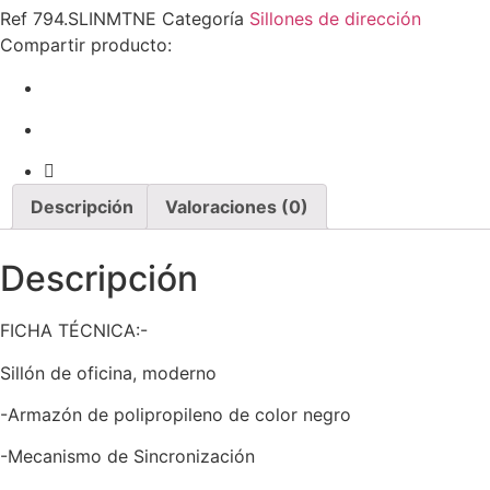
oficina
Ref
794.SLINMTNE
Categoría
Sillones de dirección
LINZ,
negro,
Compartir producto:
alto,
gas,
sincro,
malla
y
tejido
negro
Descripción
Valoraciones (0)
Descripción
FICHA TÉCNICA:-
Sillón de oficina, moderno
-Armazón de polipropileno de color negro
-Mecanismo de Sincronización