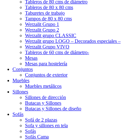
Tableros de 80 cms de diámetro
Tableros de 80 x 80 cms
Taburetes de trabajo
Tampos de 80 x 80 cms
Werzalit Grupo 1
Werzalit Grupo 2
Werzalit grupo CLASSIC
Werzalit grupo LOGO – Decorados especiales –
Werzalit Grupo VIVO
Tableros de 60 cms de diámetro-
Mesas
Mesas para hostelería
Conjuntos
Conjuntos de exterior
Muebles
Muebles metálicos
Sillones
Sillones de dirección
Butacas y Sillones
Butacas y Sillones de diseño
Sofás
Sofá de 2 plazas
Sofa y sillones en tela
Sofás
Sofás Cama