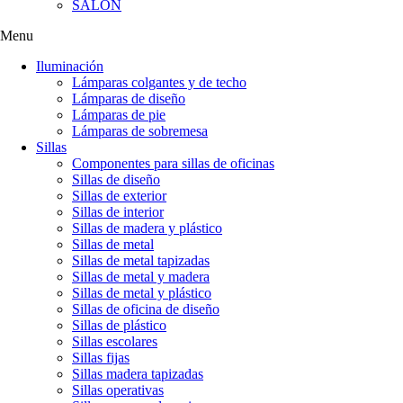
SALÓN
Menu
Iluminación
Lámparas colgantes y de techo
Lámparas de diseño
Lámparas de pie
Lámparas de sobremesa
Sillas
Componentes para sillas de oficinas
Sillas de diseño
Sillas de exterior
Sillas de interior
Sillas de madera y plástico
Sillas de metal
Sillas de metal tapizadas
Sillas de metal y madera
Sillas de metal y plástico
Sillas de oficina de diseño
Sillas de plástico
Sillas escolares
Sillas fijas
Sillas madera tapizadas
Sillas operativas