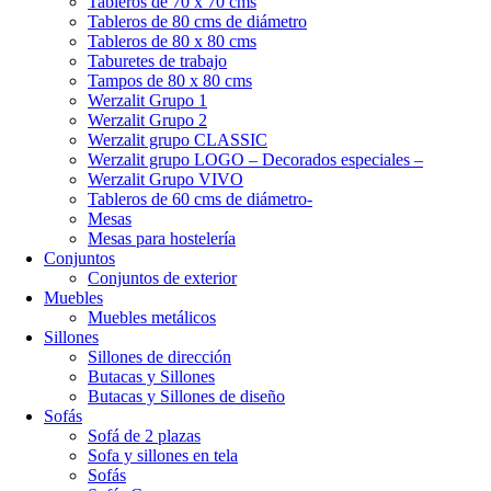
Tableros de 70 x 70 cms
Tableros de 80 cms de diámetro
Tableros de 80 x 80 cms
Taburetes de trabajo
Tampos de 80 x 80 cms
Werzalit Grupo 1
Werzalit Grupo 2
Werzalit grupo CLASSIC
Werzalit grupo LOGO – Decorados especiales –
Werzalit Grupo VIVO
Tableros de 60 cms de diámetro-
Mesas
Mesas para hostelería
Conjuntos
Conjuntos de exterior
Muebles
Muebles metálicos
Sillones
Sillones de dirección
Butacas y Sillones
Butacas y Sillones de diseño
Sofás
Sofá de 2 plazas
Sofa y sillones en tela
Sofás