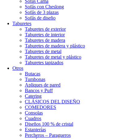
Sofás Cama
Sofás con Cheslong
Sofás de 3 plazas
Sofás de diseño
Taburetes
Taburetes de exterior
Taburetes de interior
Taburetes de madera
Taburetes de madera y plástico
Taburetes de metal
Taburetes de metal y plástico
Taburetes tapizados
Otros
Butacas
Tumbonas
Apliques de pared
Bancos y Puff
Catering
CLÁSICOS DEL DISEÑO
COMEDORES
Consolas
Cuadros
Diseños 100 % de cristal
Estanterías
Percheros – Paragueros