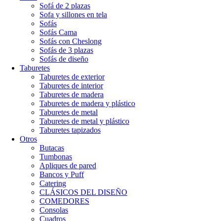
Sofá de 2 plazas
Sofa y sillones en tela
Sofás
Sofás Cama
Sofás con Cheslong
Sofás de 3 plazas
Sofás de diseño
Taburetes
Taburetes de exterior
Taburetes de interior
Taburetes de madera
Taburetes de madera y plástico
Taburetes de metal
Taburetes de metal y plástico
Taburetes tapizados
Otros
Butacas
Tumbonas
Apliques de pared
Bancos y Puff
Catering
CLÁSICOS DEL DISEÑO
COMEDORES
Consolas
Cuadros