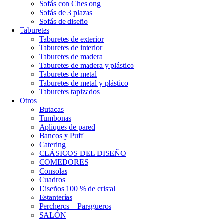
Sofás con Cheslong
Sofás de 3 plazas
Sofás de diseño
Taburetes
Taburetes de exterior
Taburetes de interior
Taburetes de madera
Taburetes de madera y plástico
Taburetes de metal
Taburetes de metal y plástico
Taburetes tapizados
Otros
Butacas
Tumbonas
Apliques de pared
Bancos y Puff
Catering
CLÁSICOS DEL DISEÑO
COMEDORES
Consolas
Cuadros
Diseños 100 % de cristal
Estanterías
Percheros – Paragueros
SALÓN