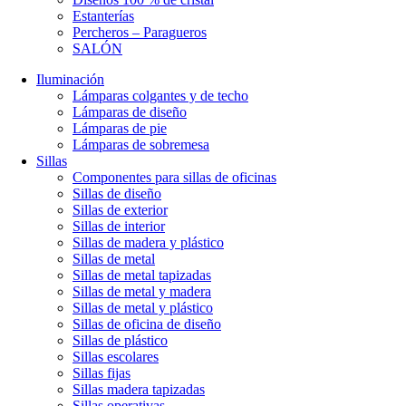
Estanterías
Percheros – Paragueros
SALÓN
Iluminación
Lámparas colgantes y de techo
Lámparas de diseño
Lámparas de pie
Lámparas de sobremesa
Sillas
Componentes para sillas de oficinas
Sillas de diseño
Sillas de exterior
Sillas de interior
Sillas de madera y plástico
Sillas de metal
Sillas de metal tapizadas
Sillas de metal y madera
Sillas de metal y plástico
Sillas de oficina de diseño
Sillas de plástico
Sillas escolares
Sillas fijas
Sillas madera tapizadas
Sillas operativas