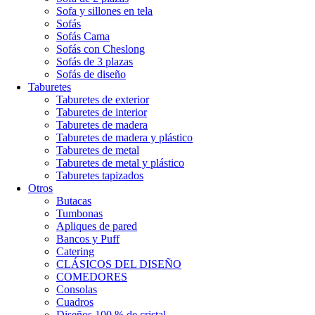
Sofa y sillones en tela
Sofás
Sofás Cama
Sofás con Cheslong
Sofás de 3 plazas
Sofás de diseño
Taburetes
Taburetes de exterior
Taburetes de interior
Taburetes de madera
Taburetes de madera y plástico
Taburetes de metal
Taburetes de metal y plástico
Taburetes tapizados
Otros
Butacas
Tumbonas
Apliques de pared
Bancos y Puff
Catering
CLÁSICOS DEL DISEÑO
COMEDORES
Consolas
Cuadros
Diseños 100 % de cristal