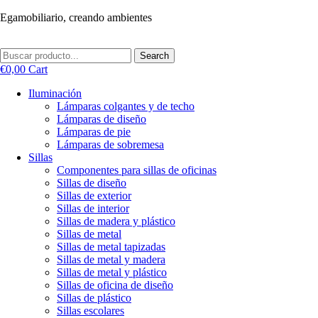
Ir
Egamobiliario, creando ambientes
al
contenido
Search
€
0,00
Cart
Iluminación
Lámparas colgantes y de techo
Lámparas de diseño
Lámparas de pie
Lámparas de sobremesa
Sillas
Componentes para sillas de oficinas
Sillas de diseño
Sillas de exterior
Sillas de interior
Sillas de madera y plástico
Sillas de metal
Sillas de metal tapizadas
Sillas de metal y madera
Sillas de metal y plástico
Sillas de oficina de diseño
Sillas de plástico
Sillas escolares