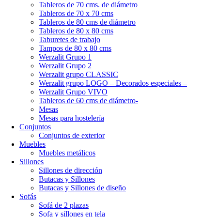
Tableros de 70 cms. de diámetro
Tableros de 70 x 70 cms
Tableros de 80 cms de diámetro
Tableros de 80 x 80 cms
Taburetes de trabajo
Tampos de 80 x 80 cms
Werzalit Grupo 1
Werzalit Grupo 2
Werzalit grupo CLASSIC
Werzalit grupo LOGO – Decorados especiales –
Werzalit Grupo VIVO
Tableros de 60 cms de diámetro-
Mesas
Mesas para hostelería
Conjuntos
Conjuntos de exterior
Muebles
Muebles metálicos
Sillones
Sillones de dirección
Butacas y Sillones
Butacas y Sillones de diseño
Sofás
Sofá de 2 plazas
Sofa y sillones en tela