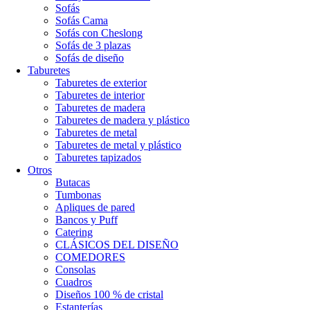
Sofás
Sofás Cama
Sofás con Cheslong
Sofás de 3 plazas
Sofás de diseño
Taburetes
Taburetes de exterior
Taburetes de interior
Taburetes de madera
Taburetes de madera y plástico
Taburetes de metal
Taburetes de metal y plástico
Taburetes tapizados
Otros
Butacas
Tumbonas
Apliques de pared
Bancos y Puff
Catering
CLÁSICOS DEL DISEÑO
COMEDORES
Consolas
Cuadros
Diseños 100 % de cristal
Estanterías