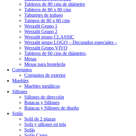
Tableros de 80 cms de diámetro
Tableros de 80 x 80 cms
Taburetes de trabajo
Tampos de 80 x 80 cms
Werzalit Grupo 1
Werzalit Grupo 2
Werzalit grupo CLASSIC
Werzalit grupo LOGO – Decorados especiales –
Werzalit Grupo VIVO
Tableros de 60 cms de diámetro-
Mesas
Mesas para hostelería
Conjuntos
Conjuntos de exterior
Muebles
Muebles metálicos
Sillones
Sillones de dirección
Butacas y Sillones
Butacas y Sillones de diseño
Sofás
Sofá de 2 plazas
Sofa y sillones en tela
Sofás
Sofás Cama