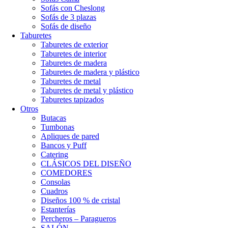
Sofás con Cheslong
Sofás de 3 plazas
Sofás de diseño
Taburetes
Taburetes de exterior
Taburetes de interior
Taburetes de madera
Taburetes de madera y plástico
Taburetes de metal
Taburetes de metal y plástico
Taburetes tapizados
Otros
Butacas
Tumbonas
Apliques de pared
Bancos y Puff
Catering
CLÁSICOS DEL DISEÑO
COMEDORES
Consolas
Cuadros
Diseños 100 % de cristal
Estanterías
Percheros – Paragueros
SALÓN