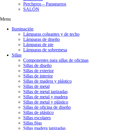
Percheros – Paragueros
SALÓN
Menu
Iluminación
Lámparas colgantes y de techo
Lámparas de diseño
Lámparas de pie
Lámparas de sobremesa
Sillas
Componentes para sillas de oficinas
Sillas de diseño
Sillas de exterior
Sillas de interior
Sillas de madera y plástico
Sillas de metal
Sillas de metal tapizadas
Sillas de metal y madera
Sillas de metal y plástico
Sillas de oficina de diseño
Sillas de plástico
Sillas escolares
Sillas fijas
Sillas madera tapizadas