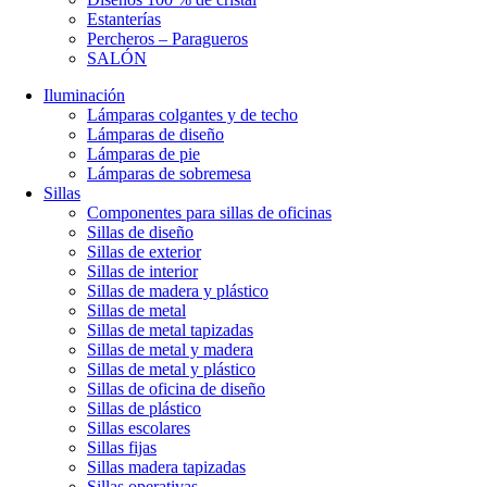
Estanterías
Percheros – Paragueros
SALÓN
Iluminación
Lámparas colgantes y de techo
Lámparas de diseño
Lámparas de pie
Lámparas de sobremesa
Sillas
Componentes para sillas de oficinas
Sillas de diseño
Sillas de exterior
Sillas de interior
Sillas de madera y plástico
Sillas de metal
Sillas de metal tapizadas
Sillas de metal y madera
Sillas de metal y plástico
Sillas de oficina de diseño
Sillas de plástico
Sillas escolares
Sillas fijas
Sillas madera tapizadas
Sillas operativas