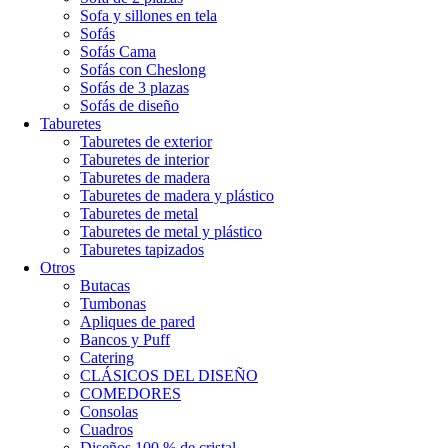
Sofa y sillones en tela
Sofás
Sofás Cama
Sofás con Cheslong
Sofás de 3 plazas
Sofás de diseño
Taburetes
Taburetes de exterior
Taburetes de interior
Taburetes de madera
Taburetes de madera y plástico
Taburetes de metal
Taburetes de metal y plástico
Taburetes tapizados
Otros
Butacas
Tumbonas
Apliques de pared
Bancos y Puff
Catering
CLÁSICOS DEL DISEÑO
COMEDORES
Consolas
Cuadros
Diseños 100 % de cristal