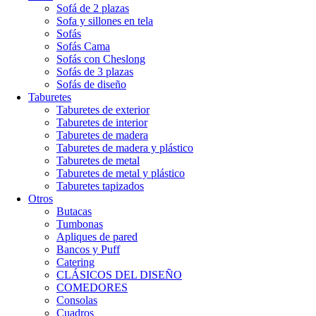
Sofá de 2 plazas
Sofa y sillones en tela
Sofás
Sofás Cama
Sofás con Cheslong
Sofás de 3 plazas
Sofás de diseño
Taburetes
Taburetes de exterior
Taburetes de interior
Taburetes de madera
Taburetes de madera y plástico
Taburetes de metal
Taburetes de metal y plástico
Taburetes tapizados
Otros
Butacas
Tumbonas
Apliques de pared
Bancos y Puff
Catering
CLÁSICOS DEL DISEÑO
COMEDORES
Consolas
Cuadros