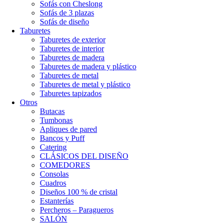
Sofás con Cheslong
Sofás de 3 plazas
Sofás de diseño
Taburetes
Taburetes de exterior
Taburetes de interior
Taburetes de madera
Taburetes de madera y plástico
Taburetes de metal
Taburetes de metal y plástico
Taburetes tapizados
Otros
Butacas
Tumbonas
Apliques de pared
Bancos y Puff
Catering
CLÁSICOS DEL DISEÑO
COMEDORES
Consolas
Cuadros
Diseños 100 % de cristal
Estanterías
Percheros – Paragueros
SALÓN