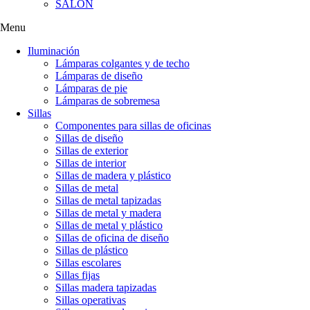
SALÓN
Menu
Iluminación
Lámparas colgantes y de techo
Lámparas de diseño
Lámparas de pie
Lámparas de sobremesa
Sillas
Componentes para sillas de oficinas
Sillas de diseño
Sillas de exterior
Sillas de interior
Sillas de madera y plástico
Sillas de metal
Sillas de metal tapizadas
Sillas de metal y madera
Sillas de metal y plástico
Sillas de oficina de diseño
Sillas de plástico
Sillas escolares
Sillas fijas
Sillas madera tapizadas
Sillas operativas