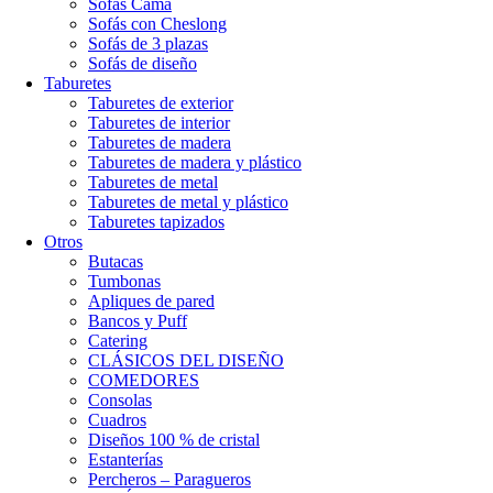
Sofás Cama
Sofás con Cheslong
Sofás de 3 plazas
Sofás de diseño
Taburetes
Taburetes de exterior
Taburetes de interior
Taburetes de madera
Taburetes de madera y plástico
Taburetes de metal
Taburetes de metal y plástico
Taburetes tapizados
Otros
Butacas
Tumbonas
Apliques de pared
Bancos y Puff
Catering
CLÁSICOS DEL DISEÑO
COMEDORES
Consolas
Cuadros
Diseños 100 % de cristal
Estanterías
Percheros – Paragueros