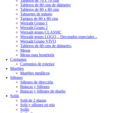
Tableros de 70 x 70 cms
Tableros de 80 cms de diámetro
Tableros de 80 x 80 cms
Taburetes de trabajo
Tampos de 80 x 80 cms
Werzalit Grupo 1
Werzalit Grupo 2
Werzalit grupo CLASSIC
Werzalit grupo LOGO – Decorados especiales –
Werzalit Grupo VIVO
Tableros de 60 cms de diámetro-
Mesas
Mesas para hostelería
Conjuntos
Conjuntos de exterior
Muebles
Muebles metálicos
Sillones
Sillones de dirección
Butacas y Sillones
Butacas y Sillones de diseño
Sofás
Sofá de 2 plazas
Sofa y sillones en tela
Sofás