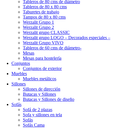
Tableros de 80 cms de diámetro
Tableros de 80 x 80 cms
Taburetes de trabajo
Tampos de 80 x 80 cms
Werzalit Grupo 1
Werzalit Grupo 2
Werzalit grupo CLASSIC
Werzalit grupo LOGO – Decorados especiales –
Werzalit Grupo VIVO
Tableros de 60 cms de diámetro-
Mesas
Mesas para hostelería
Conjuntos
Conjuntos de exterior
Muebles
Muebles metálicos
Sillones
Sillones de dirección
Butacas y Sillones
Butacas y Sillones de diseño
Sofás
Sofá de 2 plazas
Sofa y sillones en tela
Sofás
Sofás Cama