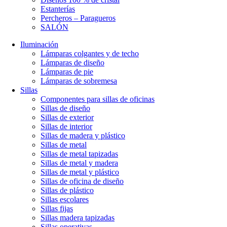
Estanterías
Percheros – Paragueros
SALÓN
Iluminación
Lámparas colgantes y de techo
Lámparas de diseño
Lámparas de pie
Lámparas de sobremesa
Sillas
Componentes para sillas de oficinas
Sillas de diseño
Sillas de exterior
Sillas de interior
Sillas de madera y plástico
Sillas de metal
Sillas de metal tapizadas
Sillas de metal y madera
Sillas de metal y plástico
Sillas de oficina de diseño
Sillas de plástico
Sillas escolares
Sillas fijas
Sillas madera tapizadas
Sillas operativas