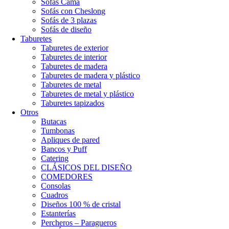
Sofás Cama
Sofás con Cheslong
Sofás de 3 plazas
Sofás de diseño
Taburetes
Taburetes de exterior
Taburetes de interior
Taburetes de madera
Taburetes de madera y plástico
Taburetes de metal
Taburetes de metal y plástico
Taburetes tapizados
Otros
Butacas
Tumbonas
Apliques de pared
Bancos y Puff
Catering
CLÁSICOS DEL DISEÑO
COMEDORES
Consolas
Cuadros
Diseños 100 % de cristal
Estanterías
Percheros – Paragueros