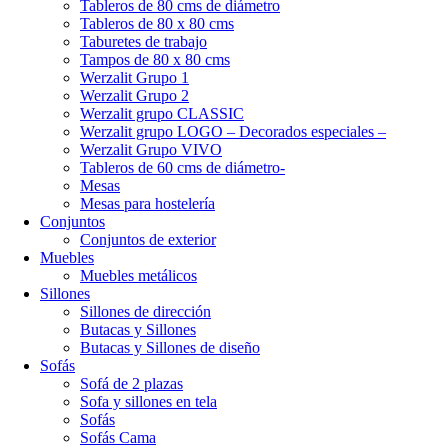
Tableros de 80 cms de diámetro
Tableros de 80 x 80 cms
Taburetes de trabajo
Tampos de 80 x 80 cms
Werzalit Grupo 1
Werzalit Grupo 2
Werzalit grupo CLASSIC
Werzalit grupo LOGO – Decorados especiales –
Werzalit Grupo VIVO
Tableros de 60 cms de diámetro-
Mesas
Mesas para hostelería
Conjuntos
Conjuntos de exterior
Muebles
Muebles metálicos
Sillones
Sillones de dirección
Butacas y Sillones
Butacas y Sillones de diseño
Sofás
Sofá de 2 plazas
Sofa y sillones en tela
Sofás
Sofás Cama