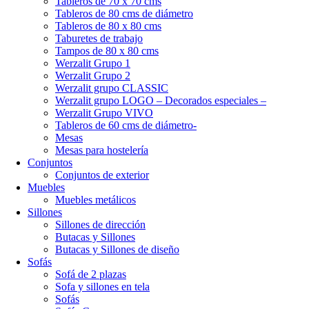
Tableros de 70 x 70 cms
Tableros de 80 cms de diámetro
Tableros de 80 x 80 cms
Taburetes de trabajo
Tampos de 80 x 80 cms
Werzalit Grupo 1
Werzalit Grupo 2
Werzalit grupo CLASSIC
Werzalit grupo LOGO – Decorados especiales –
Werzalit Grupo VIVO
Tableros de 60 cms de diámetro-
Mesas
Mesas para hostelería
Conjuntos
Conjuntos de exterior
Muebles
Muebles metálicos
Sillones
Sillones de dirección
Butacas y Sillones
Butacas y Sillones de diseño
Sofás
Sofá de 2 plazas
Sofa y sillones en tela
Sofás