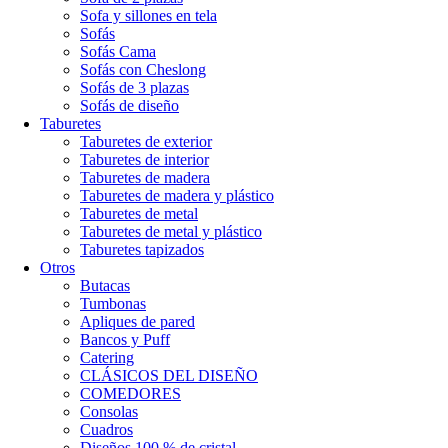
Sofa y sillones en tela
Sofás
Sofás Cama
Sofás con Cheslong
Sofás de 3 plazas
Sofás de diseño
Taburetes
Taburetes de exterior
Taburetes de interior
Taburetes de madera
Taburetes de madera y plástico
Taburetes de metal
Taburetes de metal y plástico
Taburetes tapizados
Otros
Butacas
Tumbonas
Apliques de pared
Bancos y Puff
Catering
CLÁSICOS DEL DISEÑO
COMEDORES
Consolas
Cuadros
Diseños 100 % de cristal