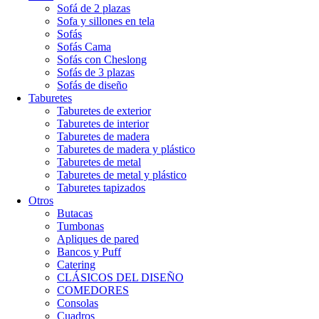
Sofá de 2 plazas
Sofa y sillones en tela
Sofás
Sofás Cama
Sofás con Cheslong
Sofás de 3 plazas
Sofás de diseño
Taburetes
Taburetes de exterior
Taburetes de interior
Taburetes de madera
Taburetes de madera y plástico
Taburetes de metal
Taburetes de metal y plástico
Taburetes tapizados
Otros
Butacas
Tumbonas
Apliques de pared
Bancos y Puff
Catering
CLÁSICOS DEL DISEÑO
COMEDORES
Consolas
Cuadros