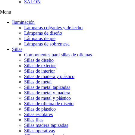
SALÓN
Menu
Iluminación
Lámparas colgantes y de techo
Lámparas de diseño
Lámparas de pie
Lámparas de sobremesa
Sillas
Componentes para sillas de oficinas
Sillas de diseño
Sillas de exterior
Sillas de interior
Sillas de madera y plástico
Sillas de metal
Sillas de metal tapizadas
Sillas de metal y madera
Sillas de metal y plástico
Sillas de oficina de diseño
Sillas de plástico
Sillas escolares
Sillas fijas
Sillas madera tapizadas
Sillas operativas