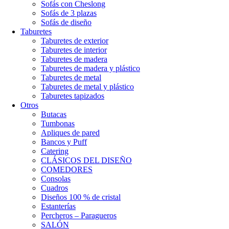
Sofás con Cheslong
Sofás de 3 plazas
Sofás de diseño
Taburetes
Taburetes de exterior
Taburetes de interior
Taburetes de madera
Taburetes de madera y plástico
Taburetes de metal
Taburetes de metal y plástico
Taburetes tapizados
Otros
Butacas
Tumbonas
Apliques de pared
Bancos y Puff
Catering
CLÁSICOS DEL DISEÑO
COMEDORES
Consolas
Cuadros
Diseños 100 % de cristal
Estanterías
Percheros – Paragueros
SALÓN