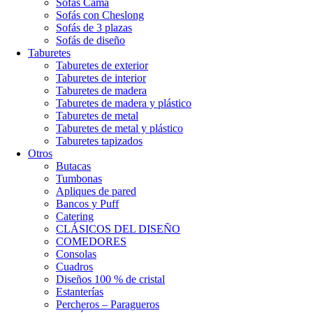
Sofás Cama
Sofás con Cheslong
Sofás de 3 plazas
Sofás de diseño
Taburetes
Taburetes de exterior
Taburetes de interior
Taburetes de madera
Taburetes de madera y plástico
Taburetes de metal
Taburetes de metal y plástico
Taburetes tapizados
Otros
Butacas
Tumbonas
Apliques de pared
Bancos y Puff
Catering
CLÁSICOS DEL DISEÑO
COMEDORES
Consolas
Cuadros
Diseños 100 % de cristal
Estanterías
Percheros – Paragueros