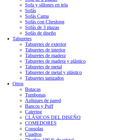
Sofa y sillones en tela
Sofás
Sofás Cama
Sofás con Cheslong
Sofás de 3 plazas
Sofás de diseño
Taburetes
Taburetes de exterior
Taburetes de interior
Taburetes de madera
Taburetes de madera y plástico
Taburetes de metal
Taburetes de metal y plástico
Taburetes tapizados
Otros
Butacas
Tumbonas
Apliques de pared
Bancos y Puff
Catering
CLÁSICOS DEL DISEÑO
COMEDORES
Consolas
Cuadros
Diseños 100 % de cristal