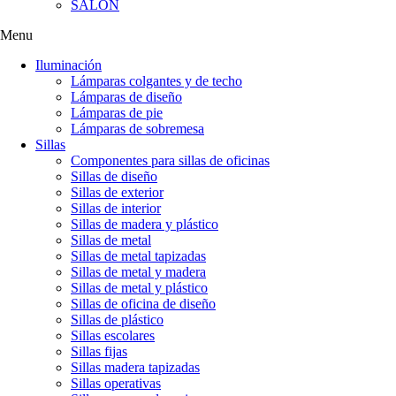
SALÓN
Menu
Iluminación
Lámparas colgantes y de techo
Lámparas de diseño
Lámparas de pie
Lámparas de sobremesa
Sillas
Componentes para sillas de oficinas
Sillas de diseño
Sillas de exterior
Sillas de interior
Sillas de madera y plástico
Sillas de metal
Sillas de metal tapizadas
Sillas de metal y madera
Sillas de metal y plástico
Sillas de oficina de diseño
Sillas de plástico
Sillas escolares
Sillas fijas
Sillas madera tapizadas
Sillas operativas