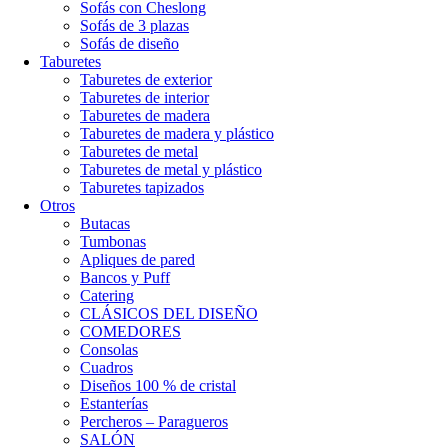
Sofás con Cheslong
Sofás de 3 plazas
Sofás de diseño
Taburetes
Taburetes de exterior
Taburetes de interior
Taburetes de madera
Taburetes de madera y plástico
Taburetes de metal
Taburetes de metal y plástico
Taburetes tapizados
Otros
Butacas
Tumbonas
Apliques de pared
Bancos y Puff
Catering
CLÁSICOS DEL DISEÑO
COMEDORES
Consolas
Cuadros
Diseños 100 % de cristal
Estanterías
Percheros – Paragueros
SALÓN