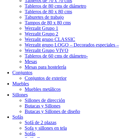
Tableros de 70 x 70 cms
Tableros de 80 cms de diámetro
Tableros de 80 x 80 cms
Taburetes de trabajo
Tampos de 80 x 80 cms
Werzalit Grupo 1
Werzalit Grupo 2
Werzalit grupo CLASSIC
Werzalit grupo LOGO – Decorados especiales –
Werzalit Grupo VIVO
Tableros de 60 cms de diámetro-
Mesas
Mesas para hostelería
Conjuntos
Conjuntos de exterior
Muebles
Muebles metálicos
Sillones
Sillones de dirección
Butacas y Sillones
Butacas y Sillones de diseño
Sofás
Sofá de 2 plazas
Sofa y sillones en tela
Sofás