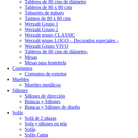
Tableros de 80 cms de diámetro
Tableros de 80 x 80 cms
Taburetes de trabajo
Tampos de 80 x 80 cms
Werzalit Grupo 1
Werzalit Grupo 2
Werzalit grupo CLASSIC
Werzalit grupo LOGO – Decorados especiales –
Werzalit Grupo VIVO
Tableros de 60 cms de diámetro-
Mesas
Mesas para hostelería
Conjuntos
Conjuntos de exterior
Muebles
Muebles metálicos
Sillones
Sillones de dirección
Butacas y Sillones
Butacas y Sillones de diseño
Sofás
Sofá de 2 plazas
Sofa y sillones en tela
Sofás
Sofás Cama