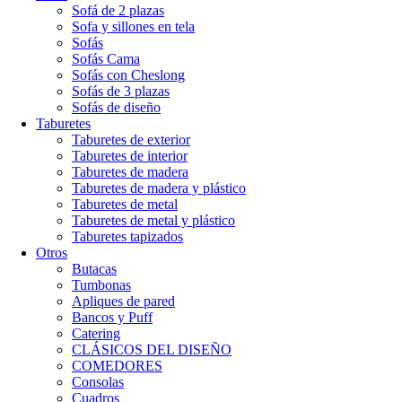
Sofá de 2 plazas
Sofa y sillones en tela
Sofás
Sofás Cama
Sofás con Cheslong
Sofás de 3 plazas
Sofás de diseño
Taburetes
Taburetes de exterior
Taburetes de interior
Taburetes de madera
Taburetes de madera y plástico
Taburetes de metal
Taburetes de metal y plástico
Taburetes tapizados
Otros
Butacas
Tumbonas
Apliques de pared
Bancos y Puff
Catering
CLÁSICOS DEL DISEÑO
COMEDORES
Consolas
Cuadros