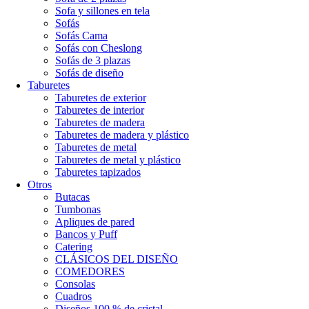
Sofa y sillones en tela
Sofás
Sofás Cama
Sofás con Cheslong
Sofás de 3 plazas
Sofás de diseño
Taburetes
Taburetes de exterior
Taburetes de interior
Taburetes de madera
Taburetes de madera y plástico
Taburetes de metal
Taburetes de metal y plástico
Taburetes tapizados
Otros
Butacas
Tumbonas
Apliques de pared
Bancos y Puff
Catering
CLÁSICOS DEL DISEÑO
COMEDORES
Consolas
Cuadros
Diseños 100 % de cristal