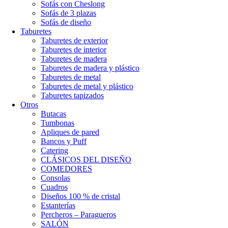
Sofás con Cheslong
Sofás de 3 plazas
Sofás de diseño
Taburetes
Taburetes de exterior
Taburetes de interior
Taburetes de madera
Taburetes de madera y plástico
Taburetes de metal
Taburetes de metal y plástico
Taburetes tapizados
Otros
Butacas
Tumbonas
Apliques de pared
Bancos y Puff
Catering
CLÁSICOS DEL DISEÑO
COMEDORES
Consolas
Cuadros
Diseños 100 % de cristal
Estanterías
Percheros – Paragueros
SALÓN