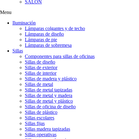
SALÓN
Menu
Iluminación
Lámparas colgantes y de techo
Lámparas de diseño
Lámparas de pie
Lámparas de sobremesa
Sillas
Componentes para sillas de oficinas
Sillas de diseño
Sillas de exterior
Sillas de interior
Sillas de madera y plástico
Sillas de metal
Sillas de metal tapizadas
Sillas de metal y madera
Sillas de metal y plástico
Sillas de oficina de diseño
Sillas de plástico
Sillas escolares
Sillas fijas
Sillas madera tapizadas
Sillas operativas