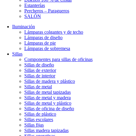
Estanterías
Percheros – Paragueros
SALÓN
Iluminación
Lámparas colgantes y de techo
Lámparas de diseño
Lámparas de pie
Lámparas de sobremesa
Sillas
Componentes para sillas de oficinas
Sillas de diseño
Sillas de exterior
Sillas de interior
Sillas de madera y plástico
Sillas de metal
Sillas de metal tapizadas
Sillas de metal y madera
Sillas de metal y plástico
Sillas de oficina de diseño
Sillas de plástico
Sillas escolares
Sillas fijas
Sillas madera tapizadas
Sillas operativas