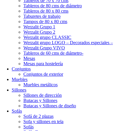
Tableros de 70 x 70 cms
Tableros de 80 cms de diámetro
Tableros de 80 x 80 cms
Taburetes de trabajo
Tampos de 80 x 80 cms
Werzalit Grupo 1
Werzalit Grupo 2
Werzalit grupo CLASSIC
Werzalit grupo LOGO – Decorados especiales –
Werzalit Grupo VIVO
Tableros de 60 cms de diámetro-
Mesas
Mesas para hostelería
Conjuntos
Conjuntos de exterior
Muebles
Muebles metálicos
Sillones
Sillones de dirección
Butacas y Sillones
Butacas y Sillones de diseño
Sofás
Sofá de 2 plazas
Sofa y sillones en tela
Sofás