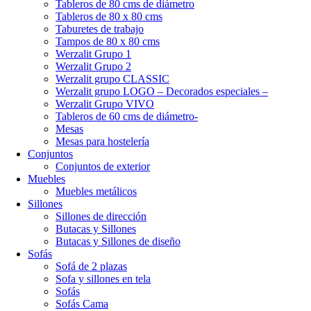
Tableros de 80 cms de diámetro
Tableros de 80 x 80 cms
Taburetes de trabajo
Tampos de 80 x 80 cms
Werzalit Grupo 1
Werzalit Grupo 2
Werzalit grupo CLASSIC
Werzalit grupo LOGO – Decorados especiales –
Werzalit Grupo VIVO
Tableros de 60 cms de diámetro-
Mesas
Mesas para hostelería
Conjuntos
Conjuntos de exterior
Muebles
Muebles metálicos
Sillones
Sillones de dirección
Butacas y Sillones
Butacas y Sillones de diseño
Sofás
Sofá de 2 plazas
Sofa y sillones en tela
Sofás
Sofás Cama