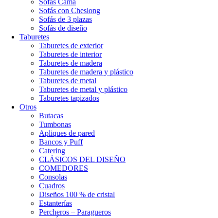
Sofás Cama
Sofás con Cheslong
Sofás de 3 plazas
Sofás de diseño
Taburetes
Taburetes de exterior
Taburetes de interior
Taburetes de madera
Taburetes de madera y plástico
Taburetes de metal
Taburetes de metal y plástico
Taburetes tapizados
Otros
Butacas
Tumbonas
Apliques de pared
Bancos y Puff
Catering
CLÁSICOS DEL DISEÑO
COMEDORES
Consolas
Cuadros
Diseños 100 % de cristal
Estanterías
Percheros – Paragueros