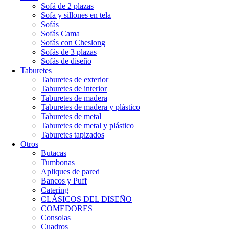
Sofá de 2 plazas
Sofa y sillones en tela
Sofás
Sofás Cama
Sofás con Cheslong
Sofás de 3 plazas
Sofás de diseño
Taburetes
Taburetes de exterior
Taburetes de interior
Taburetes de madera
Taburetes de madera y plástico
Taburetes de metal
Taburetes de metal y plástico
Taburetes tapizados
Otros
Butacas
Tumbonas
Apliques de pared
Bancos y Puff
Catering
CLÁSICOS DEL DISEÑO
COMEDORES
Consolas
Cuadros