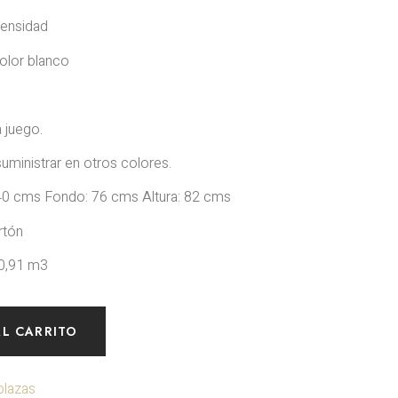
densidad
color blanco
s
a juego.
ministrar en otros colores.
 cms Fondo: 76 cms Altura: 82 cms
rtón
0,91 m3
AL CARRITO
plazas