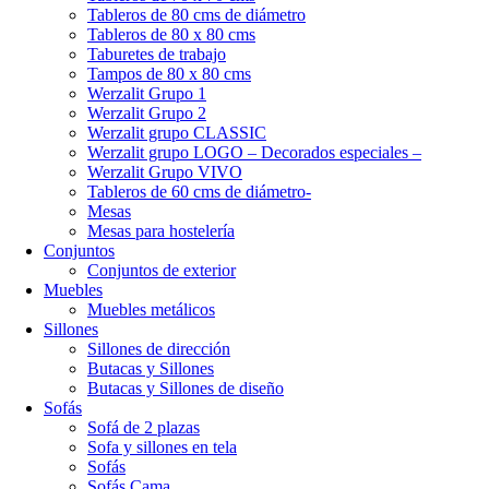
Tableros de 80 cms de diámetro
Tableros de 80 x 80 cms
Taburetes de trabajo
Tampos de 80 x 80 cms
Werzalit Grupo 1
Werzalit Grupo 2
Werzalit grupo CLASSIC
Werzalit grupo LOGO – Decorados especiales –
Werzalit Grupo VIVO
Tableros de 60 cms de diámetro-
Mesas
Mesas para hostelería
Conjuntos
Conjuntos de exterior
Muebles
Muebles metálicos
Sillones
Sillones de dirección
Butacas y Sillones
Butacas y Sillones de diseño
Sofás
Sofá de 2 plazas
Sofa y sillones en tela
Sofás
Sofás Cama