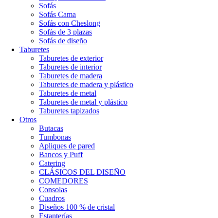
Sofás
Sofás Cama
Sofás con Cheslong
Sofás de 3 plazas
Sofás de diseño
Taburetes
Taburetes de exterior
Taburetes de interior
Taburetes de madera
Taburetes de madera y plástico
Taburetes de metal
Taburetes de metal y plástico
Taburetes tapizados
Otros
Butacas
Tumbonas
Apliques de pared
Bancos y Puff
Catering
CLÁSICOS DEL DISEÑO
COMEDORES
Consolas
Cuadros
Diseños 100 % de cristal
Estanterías