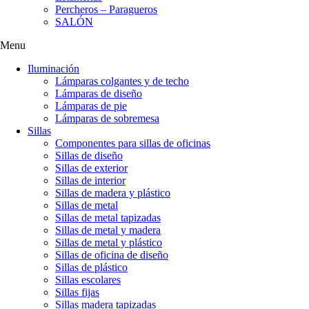
Percheros – Paragueros
SALÓN
Menu
Iluminación
Lámparas colgantes y de techo
Lámparas de diseño
Lámparas de pie
Lámparas de sobremesa
Sillas
Componentes para sillas de oficinas
Sillas de diseño
Sillas de exterior
Sillas de interior
Sillas de madera y plástico
Sillas de metal
Sillas de metal tapizadas
Sillas de metal y madera
Sillas de metal y plástico
Sillas de oficina de diseño
Sillas de plástico
Sillas escolares
Sillas fijas
Sillas madera tapizadas