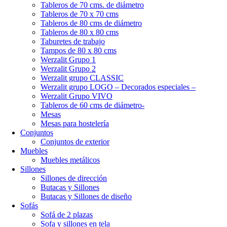
Tableros de 70 cms. de diámetro
Tableros de 70 x 70 cms
Tableros de 80 cms de diámetro
Tableros de 80 x 80 cms
Taburetes de trabajo
Tampos de 80 x 80 cms
Werzalit Grupo 1
Werzalit Grupo 2
Werzalit grupo CLASSIC
Werzalit grupo LOGO – Decorados especiales –
Werzalit Grupo VIVO
Tableros de 60 cms de diámetro-
Mesas
Mesas para hostelería
Conjuntos
Conjuntos de exterior
Muebles
Muebles metálicos
Sillones
Sillones de dirección
Butacas y Sillones
Butacas y Sillones de diseño
Sofás
Sofá de 2 plazas
Sofa y sillones en tela