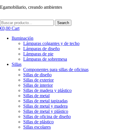
Ir
Egamobiliario, creando ambientes
al
contenido
Search
€
0,00
Cart
Iluminación
Lámparas colgantes y de techo
Lámparas de diseño
Lámparas de pie
Lámparas de sobremesa
Sillas
Componentes para sillas de oficinas
Sillas de diseño
Sillas de exterior
Sillas de interior
Sillas de madera y plástico
Sillas de metal
Sillas de metal tapizadas
Sillas de metal y madera
Sillas de metal y plástico
Sillas de oficina de diseño
Sillas de plástico
Sillas escolares