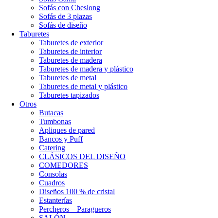
Sofás con Cheslong
Sofás de 3 plazas
Sofás de diseño
Taburetes
Taburetes de exterior
Taburetes de interior
Taburetes de madera
Taburetes de madera y plástico
Taburetes de metal
Taburetes de metal y plástico
Taburetes tapizados
Otros
Butacas
Tumbonas
Apliques de pared
Bancos y Puff
Catering
CLÁSICOS DEL DISEÑO
COMEDORES
Consolas
Cuadros
Diseños 100 % de cristal
Estanterías
Percheros – Paragueros
SALÓN