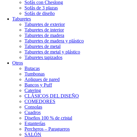
Sofás con Cheslong
Sofás de 3 plazas
Sofás de diseño
Taburetes
Taburetes de exterior
Taburetes de interior
Taburetes de madera
Taburetes de madera y plástico
Taburetes de metal
Taburetes de metal y plástico
Taburetes tapizados
Otros
Butacas
Tumbonas
Apliques de pared
Bancos y Puff
Catering
CLÁSICOS DEL DISEÑO
COMEDORES
Consolas
Cuadros
Diseños 100 % de cristal
Estanterías
Percheros – Paragueros
SALÓN