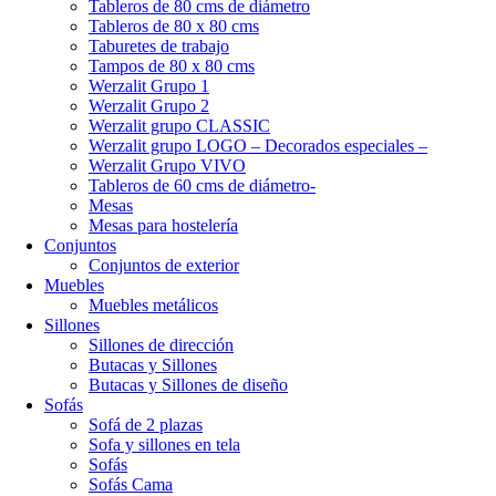
Tableros de 80 cms de diámetro
Tableros de 80 x 80 cms
Taburetes de trabajo
Tampos de 80 x 80 cms
Werzalit Grupo 1
Werzalit Grupo 2
Werzalit grupo CLASSIC
Werzalit grupo LOGO – Decorados especiales –
Werzalit Grupo VIVO
Tableros de 60 cms de diámetro-
Mesas
Mesas para hostelería
Conjuntos
Conjuntos de exterior
Muebles
Muebles metálicos
Sillones
Sillones de dirección
Butacas y Sillones
Butacas y Sillones de diseño
Sofás
Sofá de 2 plazas
Sofa y sillones en tela
Sofás
Sofás Cama