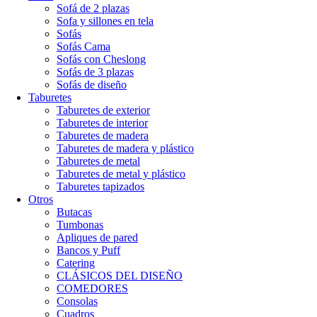
Sofá de 2 plazas
Sofa y sillones en tela
Sofás
Sofás Cama
Sofás con Cheslong
Sofás de 3 plazas
Sofás de diseño
Taburetes
Taburetes de exterior
Taburetes de interior
Taburetes de madera
Taburetes de madera y plástico
Taburetes de metal
Taburetes de metal y plástico
Taburetes tapizados
Otros
Butacas
Tumbonas
Apliques de pared
Bancos y Puff
Catering
CLÁSICOS DEL DISEÑO
COMEDORES
Consolas
Cuadros