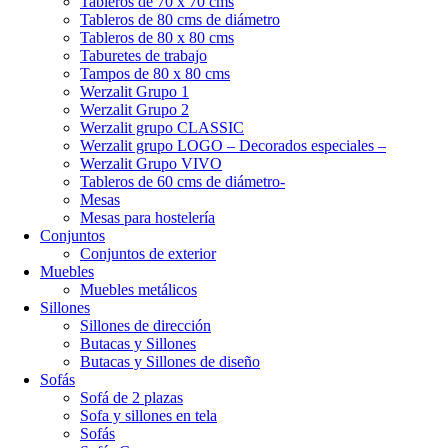
Tableros de 70 x 70 cms
Tableros de 80 cms de diámetro
Tableros de 80 x 80 cms
Taburetes de trabajo
Tampos de 80 x 80 cms
Werzalit Grupo 1
Werzalit Grupo 2
Werzalit grupo CLASSIC
Werzalit grupo LOGO – Decorados especiales –
Werzalit Grupo VIVO
Tableros de 60 cms de diámetro-
Mesas
Mesas para hostelería
Conjuntos
Conjuntos de exterior
Muebles
Muebles metálicos
Sillones
Sillones de dirección
Butacas y Sillones
Butacas y Sillones de diseño
Sofás
Sofá de 2 plazas
Sofa y sillones en tela
Sofás