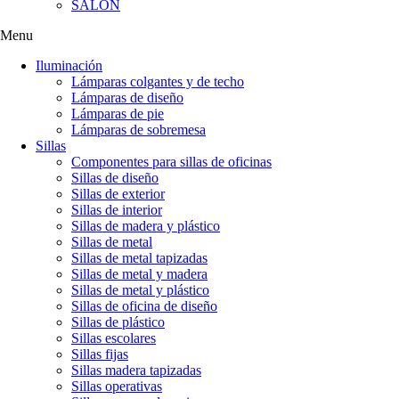
SALÓN
Menu
Iluminación
Lámparas colgantes y de techo
Lámparas de diseño
Lámparas de pie
Lámparas de sobremesa
Sillas
Componentes para sillas de oficinas
Sillas de diseño
Sillas de exterior
Sillas de interior
Sillas de madera y plástico
Sillas de metal
Sillas de metal tapizadas
Sillas de metal y madera
Sillas de metal y plástico
Sillas de oficina de diseño
Sillas de plástico
Sillas escolares
Sillas fijas
Sillas madera tapizadas
Sillas operativas