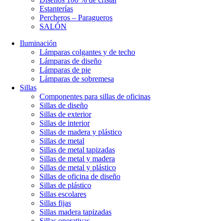
Estanterías
Percheros – Paragueros
SALÓN
Iluminación
Lámparas colgantes y de techo
Lámparas de diseño
Lámparas de pie
Lámparas de sobremesa
Sillas
Componentes para sillas de oficinas
Sillas de diseño
Sillas de exterior
Sillas de interior
Sillas de madera y plástico
Sillas de metal
Sillas de metal tapizadas
Sillas de metal y madera
Sillas de metal y plástico
Sillas de oficina de diseño
Sillas de plástico
Sillas escolares
Sillas fijas
Sillas madera tapizadas
Sillas operativas