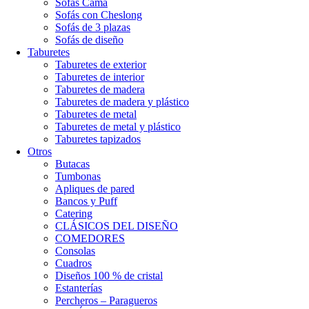
Sofás Cama
Sofás con Cheslong
Sofás de 3 plazas
Sofás de diseño
Taburetes
Taburetes de exterior
Taburetes de interior
Taburetes de madera
Taburetes de madera y plástico
Taburetes de metal
Taburetes de metal y plástico
Taburetes tapizados
Otros
Butacas
Tumbonas
Apliques de pared
Bancos y Puff
Catering
CLÁSICOS DEL DISEÑO
COMEDORES
Consolas
Cuadros
Diseños 100 % de cristal
Estanterías
Percheros – Paragueros