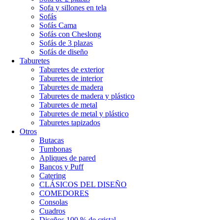
Sofa y sillones en tela
Sofás
Sofás Cama
Sofás con Cheslong
Sofás de 3 plazas
Sofás de diseño
Taburetes
Taburetes de exterior
Taburetes de interior
Taburetes de madera
Taburetes de madera y plástico
Taburetes de metal
Taburetes de metal y plástico
Taburetes tapizados
Otros
Butacas
Tumbonas
Apliques de pared
Bancos y Puff
Catering
CLÁSICOS DEL DISEÑO
COMEDORES
Consolas
Cuadros
Diseños 100 % de cristal